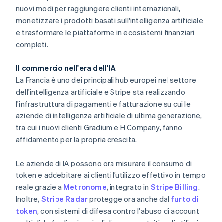
nuovi modi per raggiungere clienti internazionali,
monetizzare i prodotti basati sull'intelligenza artificiale
e trasformare le piattaforme in ecosistemi finanziari
completi.
Il commercio nell'era dell'IA
La Francia è uno dei principali hub europei nel settore
dell'intelligenza artificiale e Stripe sta realizzando
l'infrastruttura di pagamenti e fatturazione su cui le
aziende di intelligenza artificiale di ultima generazione,
tra cui i nuovi clienti Gradium e H Company, fanno
affidamento per la propria crescita.
Australia
Le aziende di IA possono ora misurare il consumo di
English
Austria
token e addebitare ai clienti l’utilizzo effettivo in tempo
Deutsch
English
reale grazie a
Metronome
, integrato in
Stripe Billing
.
Belgio
Inoltre,
Stripe Radar
protegge ora anche dal
furto di
Nederlands
Français
Deutsch
English
token
, con sistemi di difesa contro l'abuso di account
Brasile