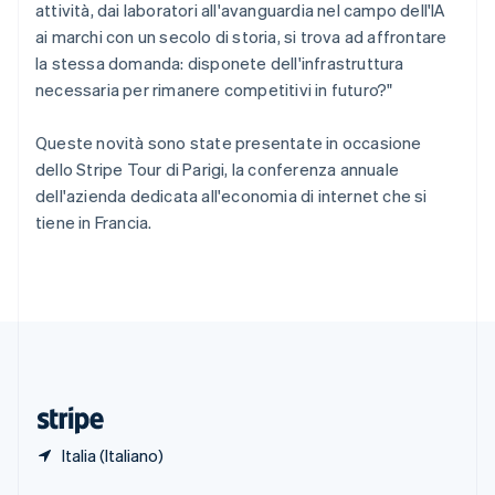
English
attività, dai laboratori all'avanguardia nel campo dell'IA
Singapore
ai marchi con un secolo di storia, si trova ad affrontare
English
简体中文
la stessa domanda: disponete dell'infrastruttura
Slovacchia
necessaria per rimanere competitivi in futuro?"
English
Slovenia
English
Italiano
Queste novità sono state presentate in occasione
Spagna
dello Stripe Tour di Parigi, la conferenza annuale
Español
English
dell'azienda dedicata all'economia di internet che si
Stati Uniti
tiene in Francia.
English
Español
简体中文
Svezia
Svenska
English
Svizzera
Deutsch
Français
Italiano
English
Thailandia
ไทย
English
Ungheria
English
Italia (Italiano)