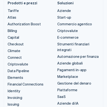
Prodotti e prezzi
Soluzioni
Tariffe
Aziende
Atlas
Start-up
Authorization Boost
Commercio agentico
Billing
Criptovalute
Capital
E-commerce
Checkout
Strumenti finanziari
integrati
Climate
Automazione per finanza
Connect
Aziende globali
Criptovalute
Pagamenti in-app
Data Pipeline
Marketplace
Elements
Gestione del denaro
Financial Connections
Piattaforme
Identity
SaaS
Invoicing
Aziende di IA
Issuing