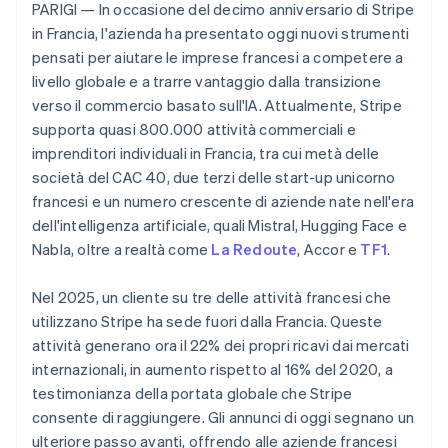
PARIGI — In occasione del decimo anniversario di Stripe
Scopri cosa ti aspetta
in Francia, l'azienda ha presentato oggi nuovi strumenti
Radar
Ecosistema
pensati per aiutare le imprese francesi a competere a
Prevenzione delle frodi
livello globale e a trarre vantaggio dalla transizione
Partner
Atlas
verso il commercio basato sull'IA. Attualmente, Stripe
Stripe App Marketplace
Costituzione di start-up
supporta quasi 800.000 attività commerciali e
Climate
imprenditori individuali in Francia, tra cui metà delle
Rimozione del carbonio
società del CAC 40, due terzi delle start-up unicorno
Identity
francesi e un numero crescente di aziende nate nell'era
Verifica online dell'identità
dell'intelligenza artificiale, quali Mistral, Hugging Face e
Nabla, oltre a realtà come
La Redoute
, Accor e
TF1
.
Nel 2025, un cliente su tre delle attività francesi che
utilizzano Stripe ha sede fuori dalla Francia. Queste
Stripe Sessions 2026
Scopri come Stripe sta costruendo l'infrastruttura economi
attività generano ora il 22% dei propri ricavi dai mercati
Guarda ora
internazionali, in aumento rispetto al 16% del 2020, a
testimonianza della portata globale che Stripe
consente di raggiungere. Gli annunci di oggi segnano un
ulteriore passo avanti, offrendo alle aziende francesi