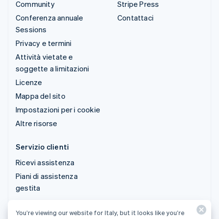
Community
Stripe Press
Conferenza annuale
Contattaci
Sessions
Privacy e termini
Attività vietate e
soggette a limitazioni
Licenze
Mappa del sito
Impostazioni per i cookie
Altre risorse
Servizio clienti
Ricevi assistenza
Piani di assistenza
gestita
You’re viewing our website for Italy, but it looks like you’re
© 2026 Stripe, LLC