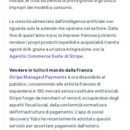
multipli, le frodi sui periodi di prova gratuiti e gli utilizzi
Português
English
Bulgaria
impropri dei modelli a consumo.
English
Canada
La crescita alimentata dall'intelligenza artificiale non
English
Français
riguarda solo le aziende che operano nel settore. Dalla
Cina continentale
fine di quest'anno in poi, le imprese francesi potranno
简体中文
English
Cipro
rendere i propri prodotti reperibili e acquistabili tramite
English
agenti di IA grazie a un'unica integrazione con la
Croazia
Agentic Commerce Suite di Stripe
.
English
Italiano
Danimarca
Vendere in tutto il mondo dalla Francia
English
Emirati Arabi Uniti
Stripe Managed Payments
è ora disponibile al
English
pubblico, consentendo alle attività francesi di
Estonia
espandersi in 195 mercati senza costituire entità locali.
English
Stripe funge da merchant of record, occupandosi degli
Finlandia
aspetti fiscali locali, della conformità normativa e
English
Svenska
dell'infrastruttura di pagamento. L'app di social
Francia
discovery Yubo ha recentemente adottato questo
Français
English
Germania
servizio per accettare pagamenti dall'estero.