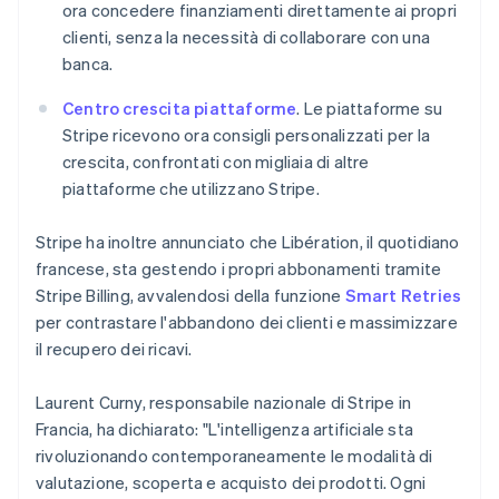
English
简体中文
ora concedere finanziamenti direttamente ai propri
Malta
clienti, senza la necessità di collaborare con una
English
banca.
Messico
Español
English
Centro crescita piattaforme
. Le piattaforme su
Norvegia
Stripe ricevono ora consigli personalizzati per la
English
Nuova Zelanda
crescita, confrontati con migliaia di altre
English
piattaforme che utilizzano Stripe.
Paesi Bassi
Nederlands
English
Stripe ha inoltre annunciato che Libération, il quotidiano
Polonia
francese, sta gestendo i propri abbonamenti tramite
English
Portogallo
Stripe Billing, avvalendosi della funzione
Smart Retries
Português
English
per contrastare l'abbandono dei clienti e massimizzare
RAS di Hong Kong, Cina
il recupero dei ricavi.
English
简体中文
Regno Unito
Laurent Curny, responsabile nazionale di Stripe in
English
Repubblica Ceca
Francia, ha dichiarato: "L'intelligenza artificiale sta
English
rivoluzionando contemporaneamente le modalità di
Romania
valutazione, scoperta e acquisto dei prodotti. Ogni