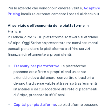
Deutsch
English
Giappone
Per le aziende che vendono in diverse valute,
Adaptive
日本語
English
Pricing
localizza automaticamente i prezzi al checkout.
Gibilterra
English
Grecia
Al servizio dell'economia delle piattaforme in
English
Francia
India
In Francia, oltre 1.800 piattaforme software si affidano
English
a Stripe. Oggi Stripe ha presentato tre nuovi strumenti
Irlanda
pensati per aiutare le piattaforme a offrire servizi
English
Italia
finanziari direttamente ai propri clienti:
Italiano
English
Lettonia
Treasury per piattaforme
. Le piattaforme
English
possono ora offrire ai propri clienti un conto
Liechtenstein
aziendale dove detenere, convertire e trasferire
Deutsch
English
Lituania
denaro tra diverse valute attraverso trasferimenti
English
istantanei e da cui accedere alla rete di pagamenti
Lussemburgo
di Stripe, presente in 160 Paesi.
Français
Deutsch
English
Malaysia
Capital per piattaforme
. Le piattaforme possono