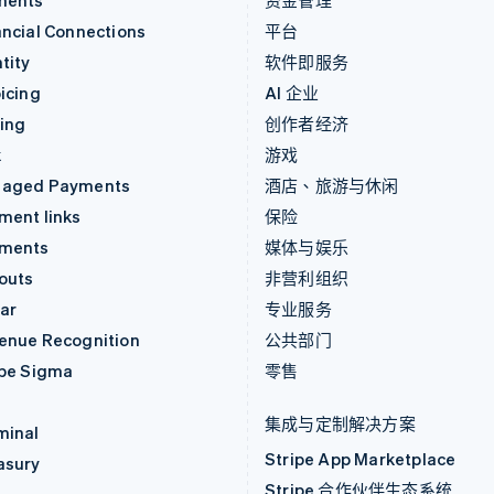
ments
资金管理
ancial Connections
平台
tity
软件即服务
icing
AI 企业
uing
创作者经济
k
游戏
aged Payments
酒店、旅游与休闲
ment links
保险
ments
媒体与娱乐
outs
非营利组织
ar
专业服务
enue Recognition
公共部门
ipe Sigma
零售
集成与定制解决方案
minal
Stripe App Marketplace
asury
Stripe 合作伙伴生态系统