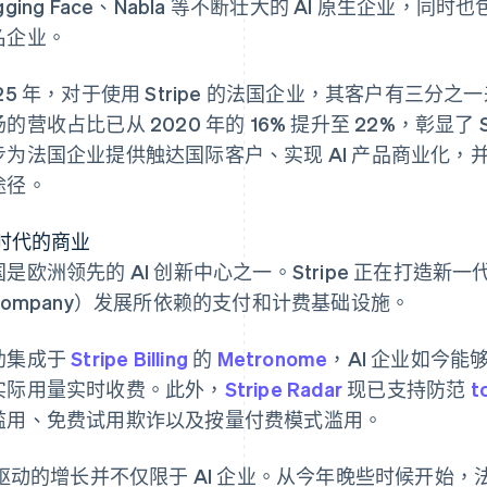
gging Face、Nabla 等不断壮大的 AI 原生企业，同时
名企业。
025 年，对于使用 Stripe 的法国企业，其客户有三
的营收占比已从 2020 年的 16% 提升至 22%，彰显了
步为法国企业提供触达国际客户、实现 AI 产品商业化
途径。
 时代的商业
是欧洲领先的 AI 创新中心之一。Stripe 正在打造新一代 
 Company）发展所依赖的支付和计费基础设施。
助集成于
Stripe Billing
的
Metronome
，AI 企业如今能
实际用量实时收费。此外，
Stripe Radar
现已支持防范
t
滥用、免费试用欺诈以及按量付费模式滥用。
 驱动的增长并不仅限于 AI 企业。从今年晚些时候开始，法