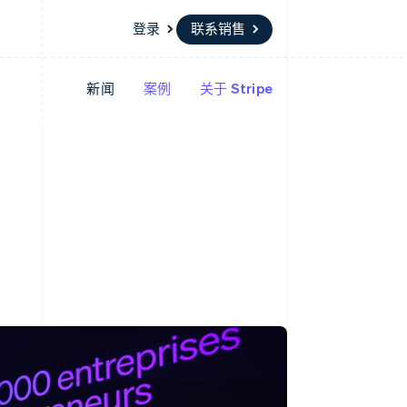
登录
联系销售
新闻
案例
关于 Stripe
资源
生态系统
联系
场
更多
应用集成
合作伙伴
联系销售
Product roadmap
代码示例
Stripe App Marketplace
成为合作伙伴
了解未来规划
开发者博客
API 状态
Radar
欺诈防范
Atlas
初创企业注册
Climate
碳移除