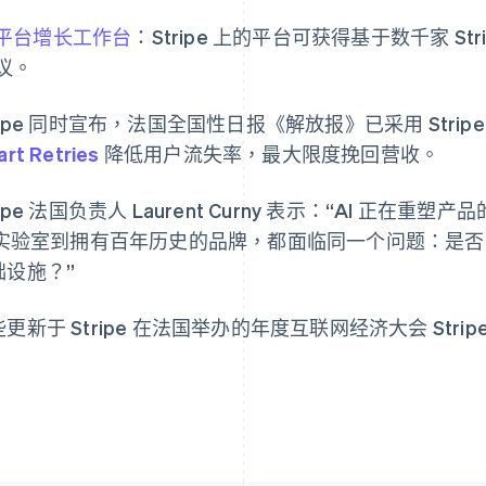
平台增长工作台
：Stripe 上的平台可获得基于数千家 S
议。
芬兰
美国
ripe 同时宣布，法国全国性日报《解放报》已采用 Stripe 
English
Svenska
English
Español
简体中文
rt Retries
降低用户流失率，最大限度挽回营收。
荷兰
墨西哥
Nederlands
English
Español
English
加拿大
挪威
ripe 法国负责人 Laurent Curny 表示：“AI 正
English
Français
English
I 实验室到拥有百年历史的品牌，都面临同一个问题：是
捷克
葡萄牙
础设施？”
English
Português
English
克罗地亚
日本
English
Italiano
日本語
English
更新于 Stripe 在法国举办的年度互联网经济大会 Stripe T
拉脱维亚
瑞典
English
Svenska
English
立陶宛
瑞士
English
Deutsch
Français
Italiano
Englis
列支敦士登
塞浦路斯
Deutsch
English
English
卢森堡
斯洛伐克
Français
Deutsch
English
English