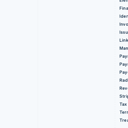
Ele
Fin
Iden
Invo
Iss
Lin
Man
Pay
Pay
Pay
Rad
Rev
Str
Tax
Ter
Tre