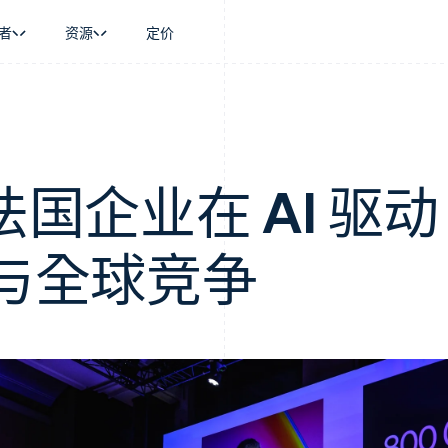
者
资源
定价
景
指南
按行业
公司
资金管理
平台和交易市
商务
持
接受线上付款
AI 企业
产品路线图
Global Payouts
Connect
币
持方案
实施预置结账流程
创作者经济
Sessions 年度大会
向第三方打款
平台支付
务
务
构建平台或交易市场
游戏
招聘
力法国企业在 AI 驱动
Crypto
金融
管理订阅
酒店、旅游与休闲
资讯中心
钱包、稳定币发行和发卡基础设
动化
提供按用量计费
保险
Stripe Press
施
企业
发行稳定币支持的支付卡
媒体与娱乐
与全球竞争
支付
通过智能体配置和管理服务
非营利组织
场
专业服务
理
公共部门
零售
化
on