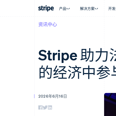
产品
解决方案
开发
资讯中心
按企业阶段
文档
学习
按应用场
支持
支付
营收
大型企业
Stripe 文档
博客
智能体
获取支
Payments
Billing
初创企业
API 参考文档
客户案例
加密货
托管支
在线支付
经常性收入
库与 SDK
指南
电子商
专业服
Stripe 助
Managed Payments
Metronome
Stripe Apps
嵌入式
备案商家解决方案
按用量计费
财务自
Payment links
Subscriptions
全球化
无代码支付
订阅管理
的经济中参
应用内
Checkout
Invoicing
交易市
预构建支付界面
一次性或定期账单
资金管
Elements
Tax
平台
灵活的 UI 组件
销售税和增值税自动
SaaS
Payment methods
Revenue Recogniti
接入 125+ 种支付方式
会计自动化
2026年6月16日
Authorization Boost
Stripe Sigma
支付成功率优化
自定义报告
Link
Data Pipeline
加速结账
数据同步