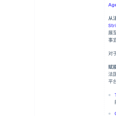
Age
从
Str
展
事
对
赋
法国
平