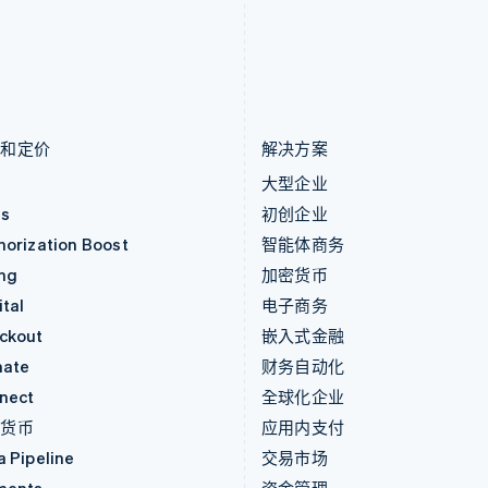
罗马尼亚
斯洛文尼亚
English
English
Italiano
马尔他
泰国
English
ไทย
English
马来西亚
希腊
English
简体中文
English
品和定价
解决方案
价
大型企业
as
初创企业
horization Boost
智能体商务
ing
加密货币
tal
电子商务
ckout
嵌入式金融
mate
财务自动化
nect
全球化企业
密货币
应用内支付
a Pipeline
交易市场