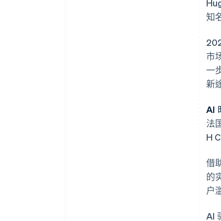
Hu
知
2
市场
一
新
AI
法国
H
借
的
户
AI