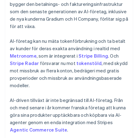
bygger den betalnings- och faktureringsinfrastruktur
Bulgarien
som den senaste generationen av AI-företag, inklusive
English
Cypern
de nya kunderna Gradium och H Company, förlitar sig på
English
för att växa.
Danmark
English
AI-företag kan nu mäta tokenförbrukning och ta betalt
Estland
av kunder för deras exakta användning i realtid med
English
Fastlandskina
Metronome
, som är integrerat i
Stripe Billing
. Och
简体中文
English
Stripe Radar
försvarar nu mot
tokenstöld
, med skydd
Finland
mot missbruk av flera konton, bedrägeri med gratis
English
Svenska
provperioder och missbruk av användningsbaserade
Frankrike
modeller.
Français
English
Förenade Arabemiraten
English
AI-driven tillväxt är inte begränsad till AI-företag. Från
Gibraltar
och med senare i år kommer franska företag att kunna
English
göra sina produkter upptäckbara och köpbara via AI-
Grekland
agenter genom en enda integration med Stripes
English
Agentic Commerce Suite
.
Hongkong SAR, Kina
English
简体中文