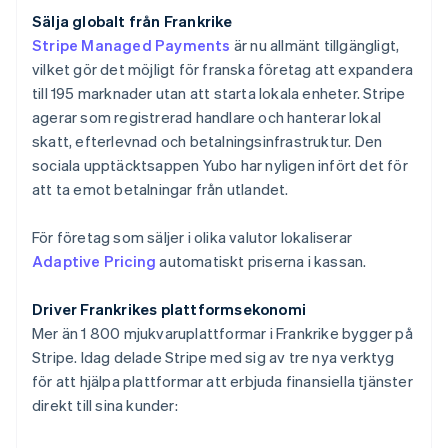
Indien
Sälja globalt från Frankrike
English
Stripe Managed Payments
är nu allmänt tillgängligt,
Irland
vilket gör det möjligt för franska företag att expandera
English
till 195 marknader utan att starta lokala enheter. Stripe
Italien
agerar som registrerad handlare och hanterar lokal
Italiano
English
Japan
skatt, efterlevnad och betalningsinfrastruktur. Den
日本語
English
sociala upptäcktsappen Yubo har nyligen infört det för
Kanada
att ta emot betalningar från utlandet.
English
Français
Kroatien
För företag som säljer i olika valutor lokaliserar
English
Italiano
Lettland
Adaptive Pricing
automatiskt priserna i kassan.
English
Liechtenstein
Driver Frankrikes plattformsekonomi
Deutsch
English
Mer än 1 800 mjukvaruplattformar i Frankrike bygger på
Litauen
Stripe. Idag delade Stripe med sig av tre nya verktyg
English
Luxemburg
för att hjälpa plattformar att erbjuda finansiella tjänster
Français
Deutsch
English
direkt till sina kunder:
Malaysia
English
简体中文