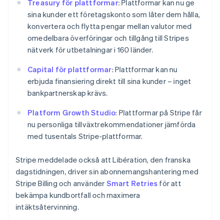
Treasury för plattformar
: Plattformar kan nu ge
Malta
sina kunder ett företagskonto som låter dem hålla,
English
konvertera och flytta pengar mellan valutor med
Mexiko
omedelbara överföringar och tillgång till Stripes
Español
English
Nederländerna
nätverk för utbetalningar i 160 länder.
Nederlands
English
Norge
Capital för plattformar
: Plattformar kan nu
English
erbjuda finansiering direkt till sina kunder – inget
Nya Zeeland
bankpartnerskap krävs.
English
Polen
Platform Growth Studio
: Plattformar på Stripe får
English
nu personliga tillväxtrekommendationer jämförda
Portugal
med tusentals Stripe-plattformar.
Português
English
Rumänien
English
Stripe meddelade också att Libération, den franska
Schweiz
dagstidningen, driver sin abonnemangshantering med
Deutsch
Français
Italiano
English
Stripe Billing och använder
Smart Retries
för att
Singapore
bekämpa kundbortfall och maximera
English
简体中文
Slovakien
intäktsåtervinning.
English