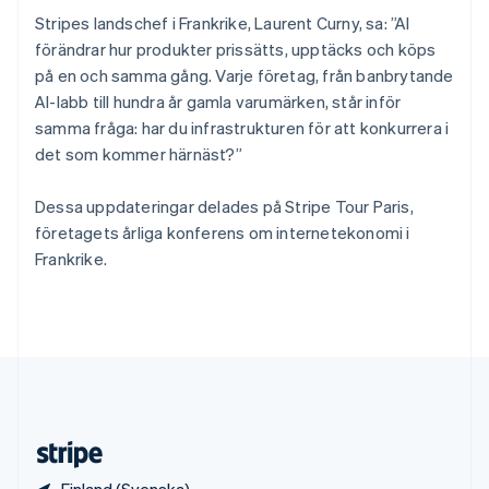
Slovenien
Stripes landschef i Frankrike, Laurent Curny, sa: ”AI
English
Italiano
förändrar hur produkter prissätts, upptäcks och köps
Spanien
på en och samma gång. Varje företag, från banbrytande
Español
English
AI-labb till hundra år gamla varumärken, står inför
Storbritannien
samma fråga: har du infrastrukturen för att konkurrera i
English
Sverige
det som kommer härnäst?”
Svenska
English
Thailand
Dessa uppdateringar delades på Stripe Tour Paris,
ไทย
English
företagets årliga konferens om internetekonomi i
Tjeckien
Frankrike.
English
Tyskland
Deutsch
English
Ungern
English
USA
English
Español
简体中文
Österrike
Deutsch
English