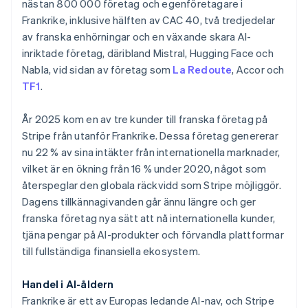
nästan 800 000 företag och egenföretagare i
Identitetsverifiering online
Partner
Frankrike, inklusive hälften av CAC 40, två tredjedelar
Stripe App Marketplace
av franska enhörningar och en växande skara AI-
inriktade företag, däribland Mistral, Hugging Face och
Nabla, vid sidan av företag som
La Redoute
, Accor och
Stripe Sessions 2026
TF1
.
Se hur Stripe bygger den ekonomiska inf
Titta nu
År 2025 kom en av tre kunder till franska företag på
Stripe från utanför Frankrike. Dessa företag genererar
nu 22 % av sina intäkter från internationella marknader,
vilket är en ökning från 16 % under 2020, något som
återspeglar den globala räckvidd som Stripe möjliggör.
Dagens tillkännagivanden går ännu längre och ger
franska företag nya sätt att nå internationella kunder,
tjäna pengar på AI-produkter och förvandla plattformar
Australien
till fullständiga finansiella ekosystem.
English
Belgien
Nederlands
Français
Deutsch
English
Handel i AI-åldern
Brasilien
Frankrike är ett av Europas ledande AI-nav, och Stripe
Português
English