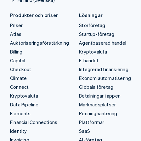
Finland (Svenska)
Produkter och priser
Lösningar
Priser
Storföretag
Atlas
Startup-företag
Auktoriseringsförstärkning
Agentbaserad handel
Billing
Kryptovaluta
Capital
E-handel
Checkout
Integrerad finansiering
Climate
Ekonomiautomatisering
Connect
Globala företag
Kryptovaluta
Betalningar i appen
Data Pipeline
Marknadsplatser
Elements
Penninghantering
Financial Connections
Plattformar
Identity
SaaS
Invoicing
AI-företag