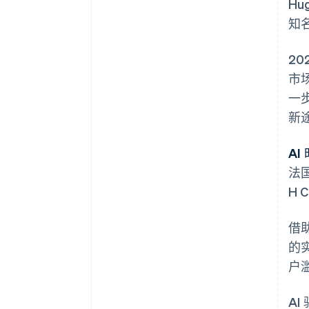
Hu
知
2
市场
一
新
AI
法国
H
借
的
户
AI