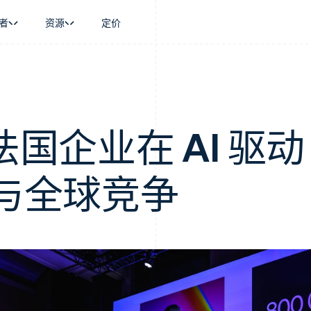
者
资源
定价
景
指南
按行业
公司
资金管理
平台和交易市
商务
持
接受线上付款
AI 企业
产品路线图
Global Payouts
Connect
币
持方案
实施预置结账流程
创作者经济
Sessions 年度大会
向第三方打款
平台支付
务
务
构建平台或交易市场
游戏
招聘
力法国企业在 AI 驱动
金融
管理订阅
酒店、旅游与休闲
资讯中心
动化
提供按用量计费
保险
Stripe Press
企业
发行稳定币支持的支付卡
媒体与娱乐
与全球竞争
支付
通过智能体配置和管理服务
非营利组织
场
专业服务
理
公共部门
零售
化
on