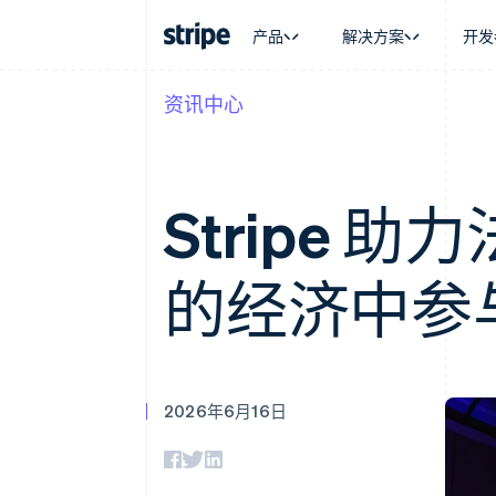
产品
解决方案
开发
资讯中心
按企业阶段
文档
学习
按应用场
支持
支付
营收
大型企业
Stripe 文档
博客
智能体
获取支
Payments
Billing
初创企业
API 参考文档
客户案例
加密货
托管支
在线支付
经常性收入
库与 SDK
指南
电子商
专业服
Stripe 助
Payment links
Metronome
Stripe Apps
嵌入式
无代码支付
按用量计费
财务自
Checkout
Subscriptions
全球化
预构建支付界面
订阅管理
的经济中参
应用内
Elements
Invoicing
交易市
灵活的 UI 组件
一次性或定期账单
资金管
支付方式
Tax
平台
支持 125 种以上
销售税和增值税自动
SaaS
Authorization Boost
Revenue Recogniti
支付成功率优化
会计自动化
2026年6月16日
Link
Stripe Sigma
加速结账
自定义报告
Data Pipeline
数据同步