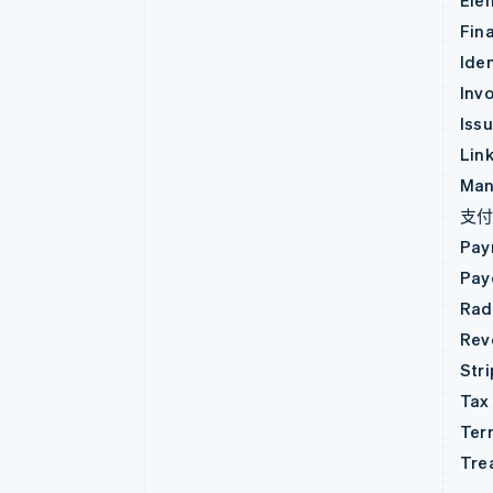
Ele
Fin
Iden
Invo
Iss
Lin
Man
支
Pay
Pay
Rad
Rev
Str
Tax
Ter
Tre