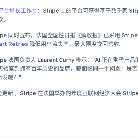
平台增长工作台
：Stripe 上的平台可获得基于数千家 S
议。
芬兰
美国
ripe 同时宣布，法国全国性日报《解放报》已采用 Stripe 
English
Svenska
English
Español
简体中文
rt Retries
降低用户流失率，最大限度挽回营收。
荷兰
墨西哥
Nederlands
English
Español
English
加拿大
挪威
ripe 法国负责人 Laurent Curny 表示：“AI 正
English
Français
English
I 实验室到拥有百年历史的品牌，都面临同一个问题：是
捷克
葡萄牙
础设施？”
English
Português
English
克罗地亚
日本
English
Italiano
日本語
English
更新于 Stripe 在法国举办的年度互联网经济大会 Stripe T
拉脱维亚
瑞典
English
Svenska
English
立陶宛
瑞士
English
Deutsch
Français
Italiano
Englis
列支敦士登
塞浦路斯
Deutsch
English
English
卢森堡
斯洛伐克
Français
Deutsch
English
English