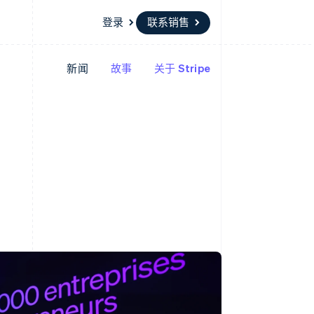
登录
联系销售
新闻
故事
关于 Stripe
资源
生态系统
联系
场
更多
应用集成
合作伙伴
联系销售
Product roadmap
代码示例
Stripe App Marketplace
成为合作伙伴
了解未来规划
开发者博客
API 状态
Radar
欺诈防范
Atlas
初创企业注册
Climate
碳移除