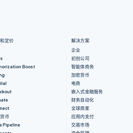
罗马尼亚
斯洛文尼亚
English
English
Italiano
马尔他
泰国
English
ไทย
English
马来西亚
希腊
English
简体中文
English
品和定价
解决方案
价
企业
as
初创公司
horization Boost
智能体商务
ing
加密货币
tal
电商
ckout
嵌入式金融服务
mate
财务自动化
nect
全球商家
密货币
应用内支付
a Pipeline
交易市场