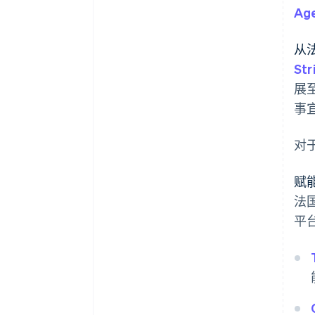
Age
从
Str
展
事
对
赋
法国
平