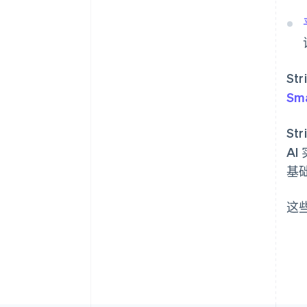
阿联酋
St
English
Sma
爱尔兰
English
爱沙尼亚
St
English
A
奥地利
基
Deutsch
English
澳大利亚
English
这些
巴西
Português
English
保加利亚
English
比利时
Nederlands
Français
Deutsch
English
波兰
English