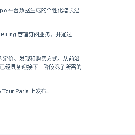
tripe 平台数据生成的个性化增长建
西班牙
Billing 管理订阅业务，并通过
Español
English
新加坡
English
简体中文
新西兰
在重塑产品的定价、发现和购买方式。从前沿
English
否已经具备迎接下一阶段竞争所需的
匈牙利
English
意大利
Italiano
English
our Paris 上发布。
印度
English
英国
h
English
直布罗陀
English
中国内地
简体中文
English