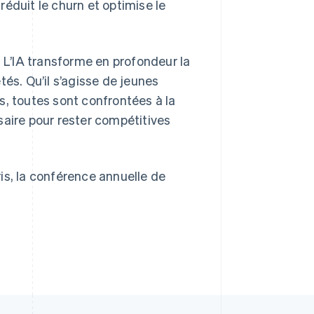
l réduit le churn et optimise le
« L’IA transforme en profondeur la
R.A.S. de Hong Kong, Chine
English
简体中文
és. Qu’il s’agisse de jeunes
République tchèque
s, toutes sont confrontées à la
English
Roumanie
saire pour rester compétitives
English
Royaume-Uni
English
Singapour
is, la conférence annuelle de
English
简体中文
Slovaquie
English
Slovénie
English
Italiano
Suède
Svenska
English
Suisse
Deutsch
Français
Italiano
English
Thaïlande