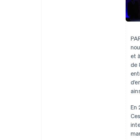
PAR
nou
et 
de 
ent
d’e
ain
En 
Ces
int
mar