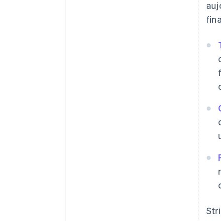
auj
fin
Str