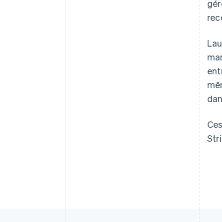
gér
rec
Allemagne
Lau
Deutsch
English
man
Australie
ent
English
Autriche
mêm
Deutsch
English
dan
Belgique
Nederlands
Français
Deutsch
English
Brésil
Ces
Português
English
Str
Bulgarie
English
Canada
English
Français
Chine continentale
简体中文
English
Chypre
English
Croatie