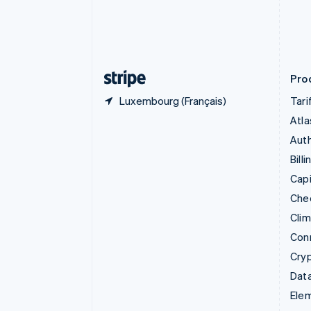
English
Italiano
Danemark
English
Émirats arabes unis
English
Prod
Luxembourg (Français)
Tari
Atla
Auth
Billi
Capi
Che
Cli
Con
Cry
Data
Ele