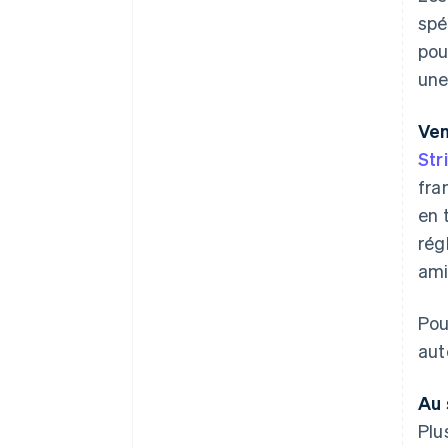
spé
pou
une
Ven
Str
fra
en 
rég
ami
Pou
aut
Au 
Plu