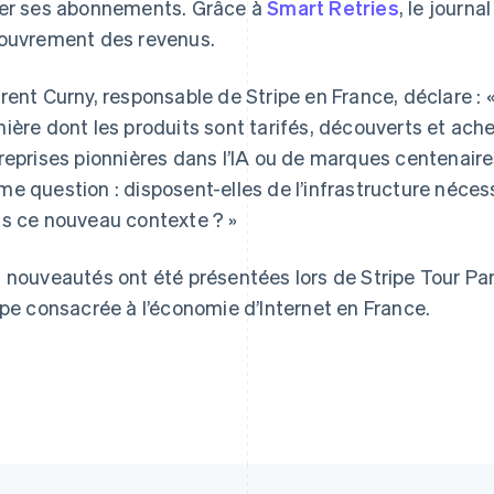
er ses abonnements. Grâce à
Smart Retries
, le journa
ouvrement des revenus.
rent Curny, responsable de Stripe en France, déclare : 
Espagne
Lettonie
Español
English
English
ière dont les produits sont tarifés, découverts et achet
Estonie
Liechtenstein
reprises pionnières dans l’IA ou de marques centenaire
English
Deutsch
English
États-Unis
Lituanie
e question : disposent-elles de l’infrastructure néces
English
Español
简体中文
English
s ce nouveau contexte ? »
Finlande
Luxembourg
English
Svenska
Français
Deutsch
English
France
Malaisie
 nouveautés ont été présentées lors de Stripe Tour Par
Français
English
English
简体中文
ipe consacrée à l’économie d’Internet en France.
Gibraltar
Malte
English
English
Grèce
Mexique
English
Español
English
Hongrie
Norvège
English
English
Inde
Nouvelle-Zélande
English
English
Irlande
Pays-Bas