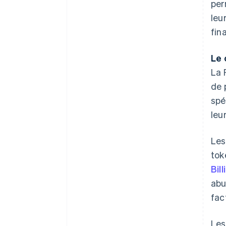
per
leu
fin
Le 
La 
de 
spé
leu
Les
tok
Bill
abu
fac
Les