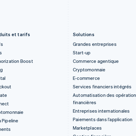
English
Nederlands
English
Italie
Pologne
Italiano
English
English
Japon
Portugal
日本語
English
Português
English
uits et tarifs
Solutions
fs
Grandes entreprises
s
Start-up
orization Boost
Commerce agentique
ng
Cryptomonnaie
tal
E-commerce
ckout
Services financiers intégrés
mate
Automatisation des opératio
financières
nect
Entreprises internationales
ptomonnaie
Paiements dans l’application
 Pipeline
Marketplaces
ments