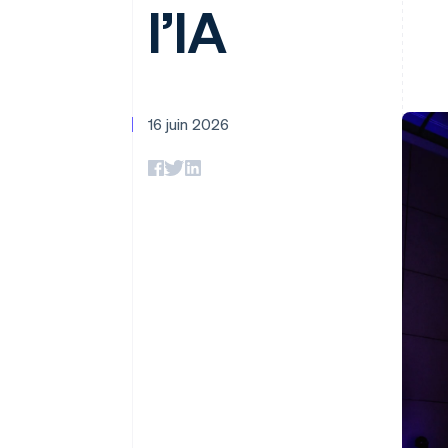
Authorization Boost
l’IA
Acceptation optimisée
Link
Paiements accélérés
Financial Connections
Comptes financiers associés
16 juin 2026