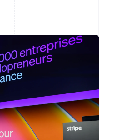
Stripe Sessions 2026
Découvrez comment
Stripe construit
l’infrastructure
économique de l’IA.
Regarder la vidéo