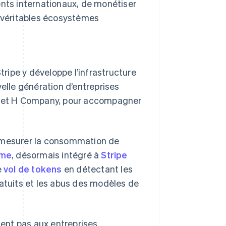
ents internationaux, de monétiser
n véritables écosystèmes
tripe y développe l’infrastructure
velle génération d’entreprises
um et H Company, pour accompagner
s mesurer la consommation de
ome
, désormais intégré à
Stripe
e
vol de tokens
en détectant les
ratuits et les abus des modèles de
tent pas aux entreprises