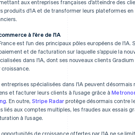
mettant aux entreprises françaises d’atteindre des cli
rs produits d’IA et de transformer leurs plateformes e
anciers.
commerce à l'ère de l'IA
France est l’un des principaux pôles européens de l’IA. S
paiement et de facturation sur laquelle s’appuie la nou
cialisées dans l’IA, dont ses nouveaux clients Gradi
r croissance.
 entreprises spécialisées dans l’IA peuvent désormai
ens et facturer leurs clients à l’usage grâce à
Metron
ing
. En outre,
Stripe Radar
protège désormais contre l
s liés aux comptes multiples, les fraudes aux essais g
turation à l’usage.
 opportunités de croissance offertes par l’IA ne se limi