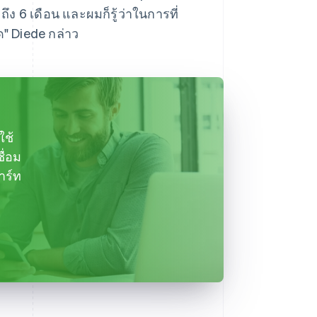
ถึง 6 เดือน และผมก็รู้ว่าในการที่
ด" Diede กล่าว
ใช้
ื่อม
าร์ท