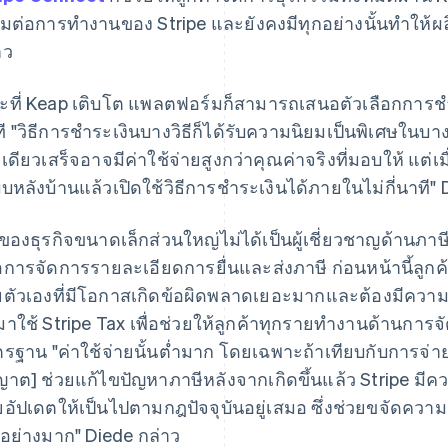
่อมต่อการทำงานของ Stripe และยังคงมีทุกอย่างนั้นทำให้
าว
ที่ Keap เติบโต แพลตฟอร์มก็สามารถเสนอตัวเลือกการชำ
ที "วิธีการชำระเงินบางวิธีก็ได้รับความนิยมเป็นพิเศษใน
้งเดียวเสร็จอาจมีค่าใช้จ่ายสูงกว่าคุณค่าจริงที่มอบให้ แต่เ
บหลังบ้านแล้วเปิดใช้วิธีการชำระเงินได้ภายในไม่กี่นาที" 
าของธุรกิจขนาดเล็กส่วนใหญ่ไม่ได้เป็นผู้เชี่ยวชาญด้านภา
อการจัดการรายละเอียดการยื่นและส่งภาษี ก่อนหน้านี้ลูก
ยตัวเองที่มีโอกาสเกิดข้อผิดพลาดเยอะมากและต้องมีความร
มาใช้ Stripe Tax เพื่อช่วยให้ลูกค้าทุกรายทำงานด้านการจ
รฐาน "ค่าใช้จ่ายนั้นต่ำมาก โดยเฉพาะถ้าเทียบกับการจ่ายเง
ญาต] ช่วยแก้ไขปัญหาภาษีหลังจากเกิดขึ้นแล้ว Stripe มีค
อัปเดตให้เป็นไปตามกฎปัจจุบันอยู่เสมอ ซึ่งช่วยขจัดควา
นอย่างมาก" Diede กล่าว