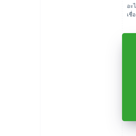
อะไ
เชื