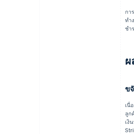
การ
ทำง
ชำร
ผล
ขจ
เนื
ลูก
เงิ
Str