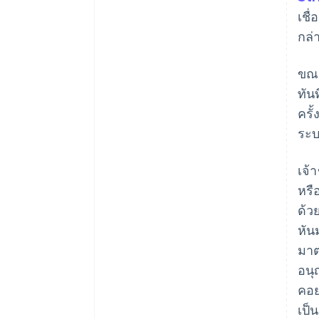
เชื
กล่
ขณะ
ทัน
ครั
ระบ
เจ้
หรื
ด้ว
หัน
มาต
อนุ
คอย
เป็