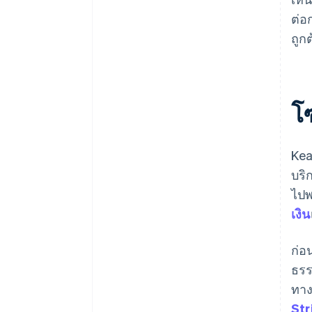
ต่อ
ถูก
โ
Kea
บริ
ไปพ
เงิน
ก่อ
ธรร
ทาง
Str