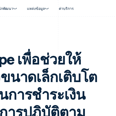
นักพัฒนา
แหล่งข้อมูล
ค่าบริการ
ใช้งาน
นุน
คู่มือ
ตามอุตสาหกรรม
บริษัท
การจัดการเงิน
แพลตฟอร์มและ
บใช้เอเจนต์
นับสนุน
รับการชำระเงินออนไลน์
บริษัท AI
แผนงานผลิตภัณฑ์
Global Payouts
Connect
์ซ
ารสนับสนุนที่ได้รับการจัดการ
ติดตั้งใช้งานการชำระเงินสำเร็จรูป
แวดวงครีเอเตอร์
การประชุมประจำปีแบบเซสชั
วงหน้า
เบิกจ่ายให้กับบุคคลที่สาม
การชำระเงินส
งการเงินที่ผสานรวมในตัว
ฉพาะทาง
สร้างแพลตฟอร์มหรือมาร์เก็ตเพลส
เกม
ตำแหน่งงาน
อัตโนมัติด้านการเงิน
จัดการการชำระเงินตามรอบบิล
การบริการ การเดินทาง และส
ห้องข่าว
pe เพื่อช่วยให้
การใช้งาน
วโลก
เสนอการเรียกเก็บเงินตามการใช้งาน
Stripe Press
บิล
เงินในแอป
ออกบัตรที่มีสเตเบิลคอยน์รองรับอยู่
ประกันภัย
งินตามรอบ
เพลส
จัดเตรียมและจัดการบริการด้วยเอเจนต์
สื่อและความบันเทิง
ิจขนาดเล็กเติบโต
รเงิน
องค์กรไม่แสวงผลกำไร
ร์ม
บริการเฉพาะทาง
บแผนล่วง
ภาครัฐ
ธุรกิจค้าปลีก
ชันการชำระเงิน
VAT
on
ารปฏิบัติตาม
การทำบัญชี