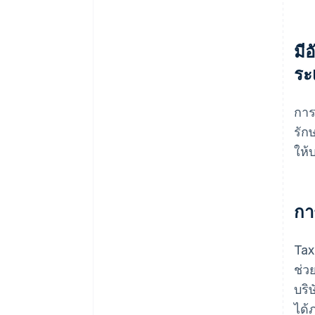
มี
ระ
การ
รัก
ให้
กา
Tax
ช่ว
บริ
ได้