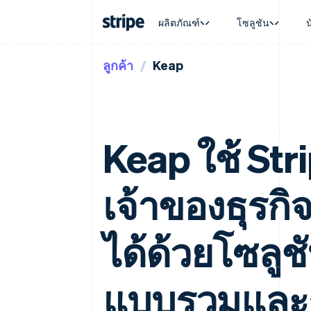
ผลิตภัณฑ์
โซลูชัน
ลูกค้า
Keap
ตามขั้น
เอกสารประกอบ
เรียนรู้
ตามกรณี
การสนับส
การชำระเงิน
รายรับ
องค์กร
Stripe Docs
บล็อก
การค้าแบ
รับการส
Payments
Billing
ธุรกิจสตาร์ทอัพ
ข้อมูลอ้างอิงเกี่ยวกับ API
เรื่องราวจากลูกค้า
อีคอมเมิร
แพ็กเกจก
การชำระเงินออนไลน์
รายรับตามแบบแผนล่
ไลบรารีและ SDK
คู่มือ
บริการทา
บริการเ
Payment links
Metronome
Stripe Apps
การทำงาน
Keap ใช้ Stri
การชำระเงินแบบไม่ต้องเขียน
การเรียกเก็บเงินตาม
ธุรกิจทั่
โค้ด
การชำระเงินตามรอบ
การชำระ
การจัดการการชำระเ
Checkout
มาร์เก็ต
UI การชำระเงินสำเร็จรูป
บิล
เจ้าของธุรก
การจัดกา
Elements
Invoicing
แพลตฟอ
องค์ประกอบ UI ที่ยืดหยุ่น
ครั้งเดียวหรือตามแบ
SaaS
วิธีการชำระเงิน
หน้า
เข้าถึงได้มากกว่า 125 รายการ
ได้ด้วยโซลู
Tax
Authorization Boost
คิดภาษีการขายและ 
ยกระดับการยอมรับการชำระเงิน
อัตโนมัติ
Link
Revenue Recogniti
แบบรวมและก
การชำระเงินที่รวดเร็วขึ้น
ระบบอัตโนมัติสำหรับ
Stripe Sigma