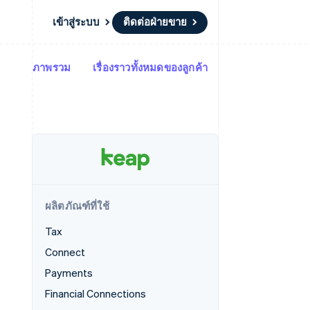
เข้าสู่ระบบ
ติดต่อฝ่ายขาย
ภาพรวม
เรื่องราวทั้งหมดของลูกค้า
แหล่งข้อมูล
ระบบนิเวศ
การติดต่อ
มาร์เก็ตเพลส
เพิ่มเติม
การเชื่อมต่อการทำงานแอป
พาร์ทเนอร์
ติดต่อฝ่ายขาย
Product roadmap
น
ตัวอย่างโค้ด
Stripe App Marketplace
สมัครเป็นพาร์ทเนอร์
ดูสิ่งที่กำลังจะมาถึง
ำหรับแพลตฟอร์ม
บล็อกของนักพัฒนา
ันทนาการ
สถานะ API
Radar
การป้องกันการฉ้อโกง
Atlas
การก่อตั้งบริษัทสตาร์ทอัพ
ผลิตภัณฑ์ที่ใช้
Climate
การขจัดคาร์บอน
Tax
Connect
Payments
Financial Connections