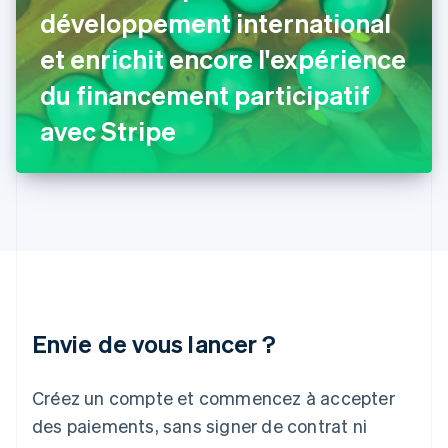
développement international
English
Grèce
et enrichit encore l'expérience
English
Hongrie
du financement participatif
English
Inde
avec Stripe
English
Irlande
English
Italie
Italiano
English
Japon
日本語
English
Lettonie
English
Liechtenstein
Envie de vous lancer ?
Deutsch
English
Lituanie
English
Créez un compte et commencez à accepter
Luxembourg
des paiements, sans signer de contrat ni
Français
Deutsch
English
Malaisie