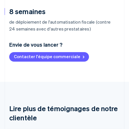
8 semaines
de déploiement de l'automatisation fiscale (contre
24 semaines avec d'autres prestataires)
Envie de vous lancer ?
Contacter l'équipe commerciale
Allemagne
Deutsch
English
Australie
English
Autriche
Deutsch
English
Belgique
Nederlands
Français
Deutsch
English
Brésil
Lire plus de témoignages de notre
Português
English
clientèle
Bulgarie
English
Canada