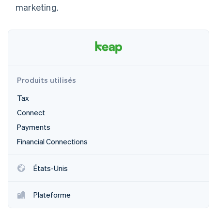
marketing.
Découvrez les prochaines évolutions
Commerce en ligne
Radar
Prévention de la fraude
Écosystème
Atlas
Constitution de start-up
Partenaires
Climate
Stripe App Marketplace
Élimination du carbone
Produits utilisés
Identity
Tax
Vérification de l'identité
Connect
Payments
Financial Connections
Stripe Sessions 2026
Découvrez comment Stripe construit l’infrastructure écono
États-Unis
Regarder la vidéo
Plateforme