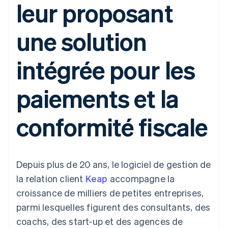
leur proposant
UI flexibles
Recognition
l’application
Gérer des
Moyens de
Comptabilité
Entreprise
Marketplaces
abonnements
paiement
automatisée
Gestion financière
Proposer une
une solution
Accès à plus
Stripe Sigma
Roadmap produit
Plateformes
facturation à l'usage
de 125
Rapports
Sessions : conférence
SaaS
Émettre des cartes
Terminal
personnalisés
annuelle
bancaires adossées à
intégrée pour les
Paiements en
Data Pipeline
Carrières
des stablecoins
personne
Synchronisation
Communiqués de
Fournir et gérer des
Authorization
des données
presse
services avec des
Par secteur
paiements et la
Boost
Stripe Press
agents
Acceptation
optimisée
Entreprises d'IA
conformité fiscale
Link
Économie des
Paiements
créateurs
Contact
Ressources
Jeux
accélérés
Hôtellerie, voyages et
Financial
Contacter notre équipe
loisirs
Intégrations
Connections
Assurance
d'applications
Comptes
Depuis plus de 20 ans, le logiciel de gestion de
Devenir partenaire
Médias et
Exemples de code
financiers
la relation client
Keap
accompagne la
divertissements
Blog des développeurs
associés
Organisations à but
croissance de milliers de petites entreprises,
non lucratif
État de l'API
parmi lesquelles figurent des consultants, des
Services aux
Plus
entreprises
coachs, des start-up et des agences de
Product roadmap
Secteur public