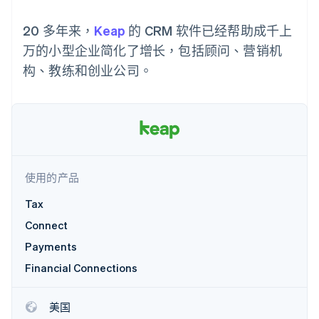
接入 125+ 种支
Stripe Sigma
产品路线图
SaaS
付方式
自定义报告
Sessions 年度大会
20 多年来，
Authorization
Keap
的 CRM 软件已经帮助成千上
Data Pipeline
招聘
Boost
数据同步
资讯中心
万的小型企业简化了增长，包括顾问、营销机
支付成功率优
资源
Stripe Press
化
构、教练和创业公司。
按行业
Link
应用集成
加速结账
AI 企业
代码示例
创作者经济
开发者博客
联系
游戏
API 状态
酒店、旅游与休闲
联系销售
保险
成为合作伙伴
更多
媒体与娱乐
Product roadmap
非营利组织
使用的产品
了解未来规划
专业服务
公共部门
Tax
Radar
零售
欺诈防范
Connect
Atlas
Payments
初创企业注册
生态系统
Financial Connections
Climate
碳移除
合作伙伴
美国
Stripe App Marketplace