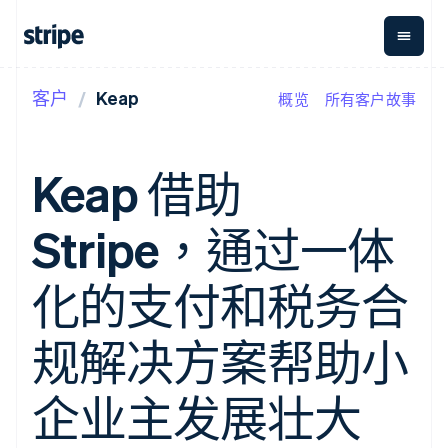
客户
Keap
概览
所有客户故事
按企业阶段
文档
学习
支付
营收
资金管
平台
理
易市
大型企业
Stripe 文档
博客
Payments
Billing
初创企业
API 参考文档
客户案例
Keap 借助
在线支付
经常性收入
Global
Conn
库与 SDK
指南
Managed
Metronome
Payouts
Stripe Apps
Payments
按用量计费
平台
Stripe，通过一体
备案商家解决
Subscriptions
向第三
按应用场景
方案
方打款
支持
订阅管理
Payment links
Crypto
指南
智能体商务
化的支付和税务合
Invoicing
钱包、
加密货币
获取支持
无代码支付
一次性或定期
稳定币
电子商务
接受线上付款
托管支持方案
Checkout
账单
发行和
嵌入式金融
实施预置结账流程
专业服务
规解决方案帮助小
预构建支付界
Tax
发卡基
财务自动化
构建平台或交易市场
面
销售税和增值
础设施
全球化企业
管理订阅
Elements
税自动化
应用内支付
提供按用量计费
企业主发展壮大
灵活的 UI 组件
Revenue
交易市场
发行稳定币支持的支付卡
Payment
Recognition
公司
资金管理
通过智能体配置和管理服
methods
会计自动化
平台
务