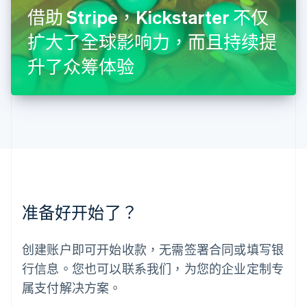
罗马尼亚
借助 Stripe，Kickstarter 不仅
English
扩大了全球影响力，而且持续提
马尔他
English
升了众筹体验
马来西亚
English
简体中文
美国
English
Español
简体中文
墨西哥
Español
English
挪威
English
葡萄牙
Português
English
准备好开始了？
日本
日本語
English
瑞典
创建账户即可开始收款，无需签署合同或填写银
Svenska
English
瑞士
行信息。您也可以联系我们，为您的企业定制专
Deutsch
Français
Italiano
English
属支付解决方案。
塞浦路斯
English