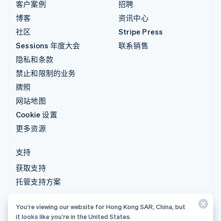
客户案例
招聘
博客
资讯中心
社区
Stripe Press
Sessions 年度大会
联系销售
隐私和条款
禁止和限制的业务
牌照
网站地图
Cookie 设置
更多资源
支持
获取支持
托管支持方案
You’re viewing our website for Hong Kong SAR, China, but
© 2026 Stripe, LLC
it looks like you’re in the United States.