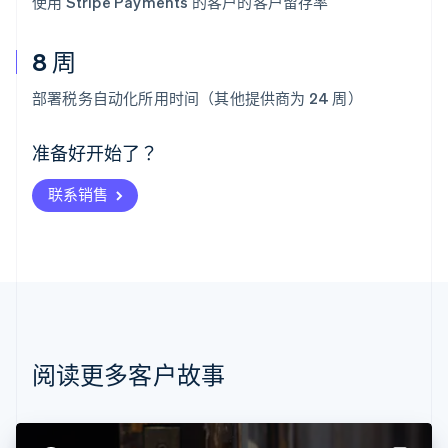
使用 Stripe Payments 的客户的客户留存率
8 周
阿联酋
English
部署税务自动化所用时间（其他提供商为 24 周）
爱尔兰
English
爱沙尼亚
准备好开始了？
English
奥地利
联系销售
Deutsch
English
澳大利亚
English
巴西
Português
English
保加利亚
English
比利时
Nederlands
Français
Deutsch
English
阅读更多客户故事
波兰
English
丹麦
English