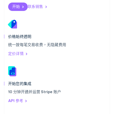
斯洛伐克
开始
联系销售
English
斯洛文尼亚
English
Italiano
泰国
ไทย
English
希腊
价格始终透明
English
统一按每笔交易收费，无隐藏费用
西班牙
Español
English
定价详情
新加坡
English
简体中文
新西兰
English
匈牙利
English
开始您的集成
意大利
10 分钟开通并运营 Stripe 账户
Italiano
English
印度
API 参考
English
英国
English