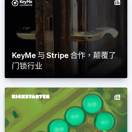
德国
Deutsch
English
法国
Français
English
芬兰
English
Svenska
荷兰
Nederlands
English
KeyMe 与 Stripe 合作，颠覆了
加拿大
English
Français
门锁行业
捷克
English
克罗地亚
English
Italiano
拉脱维亚
English
立陶宛
English
列支敦士登
Deutsch
English
卢森堡
Français
Deutsch
English