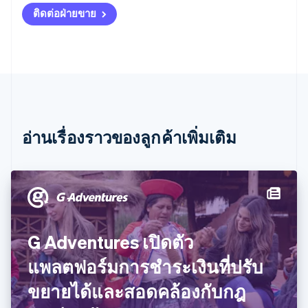
English
简体中文
ติดต่อฝ่ายขาย
แคนาดา
English
Français
โครเอเชีย
English
Italiano
จีนแผ่นดินใหญ่
简体中文
English
ไซปรัส
English
ญี่ปุ่น
อ่านเรื่องราวของลูกค้าเพิ่มเติม
日本語
English
เดนมาร์ก
English
ไทย
ไทย
English
นอร์เวย์
English
นิวซีแลนด์
G Adventures เปิดตัว
English
แพลตฟอร์มการชำระเงินที่ปรับ
เนเธอร์แลนด์
Nederlands
English
ขยายได้และสอดคล้องกับกฎ
บราซิล