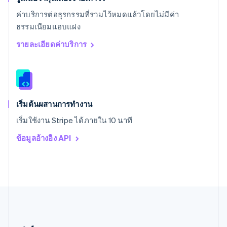
สหรัฐอาหรับเอมิเรตส์
ค่าบริการต่อธุรกรรมที่รวมไว้หมดแล้วโดยไม่มีค่า
English
ธรรมเนียมแอบแฝง
สหราชอาณาจักร
English
รายละเอียดค่าบริการ
สาธารณรัฐเช็ก
English
สิงคโปร์
English
简体中文
ออสเตรเลีย
English
เริ่มต้นผสานการทำงาน
ออสเตรีย
เริ่มใช้งาน Stripe ได้ภายใน 10 นาที
Deutsch
English
อิตาลี
ข้อมูลอ้างอิง API
Italiano
English
อินเดีย
English
เอสโตเนีย
English
ไอร์แลนด์
English
ฮังการี
English