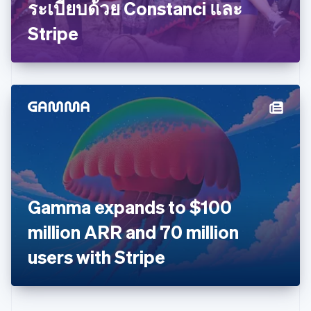
Português
English
ระเบียบด้วย Constanci และ
บัลแกเรีย
Stripe
English
เบลเยียม
Nederlands
Français
Deutsch
English
โปรตุเกส
Português
English
โปแลนด์
English
ฝรั่งเศส
Français
English
ฟินแลนด์
English
Svenska
มอลตา
English
Gamma expands to $100
มาเลเซีย
English
简体中文
million ARR and 70 million
เม็กซิโก
users with Stripe
Español
English
ยิบรอลตาร์
English
เยอรมนี
Deutsch
English