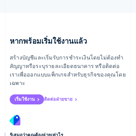
โรมาเนีย
English
ลักเซมเบิร์ก
Français
Deutsch
English
ลัตเวีย
English
หากพร้อมเริ่มใช้งานแล้ว
ลิกเตนสไตน์
Deutsch
English
ลิทัวเนีย
สร้างบัญชีและเริ่มรับการชำระเงินโดยไม่ต้องทำ
English
สัญญาหรือระบุรายละเอียดธนาคาร หรือติดต่อ
สเปน
เราเพื่อออกแบบแพ็กเกจสำหรับธุรกิจของคุณโดย
Español
English
สโลวาเกีย
เฉพาะ
English
สโลวีเนีย
English
Italiano
เริ่มใช้งาน
ติดต่อฝ่ายขาย
สวิตเซอร์แลนด์
Deutsch
Français
Italiano
English
สวีเดน
Svenska
English
สหรัฐอเมริกา
English
Español
简体中文
รู้เสมอว่าคุณต้องจ่ายเท่าไร