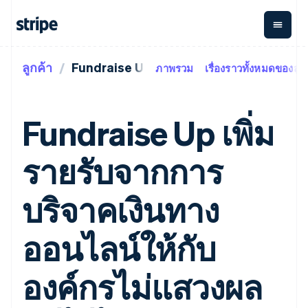
ลูกค้า
Fundraise Up
ภาพรวม
เรื่องราวทั้งหมดของลูก
ตามขั้น
เอกสารประกอบ
เรียนรู้
การชำระเงิน
รายรับ
การ
แพลตฟอ
จัดการ
และ
องค์กร
Stripe Docs
บล็อก
เงิน
มาร์เก็ต
Payments
Billing
ธุรกิจสตาร์ทอัพ
ข้อมูลอ้างอิงเกี่ยวกับ API
เรื่องราวจากลูกค้า
Fundraise Up เพิ่ม
การชำระเงิน
รายรับตาม
เพลส
ไลบรารีและ SDK
คู่มือ
ออนไลน์
แบบแผนล่วง
Stripe Apps
Global
Payment links
หน้า
Metronome
Payouts
Conne
รายรับจากการ
การชำร
ตามกรณีใช้งาน
การชำระเงิน
การเรียกเก็บ
เบิกจ่าย
เงินสำห
การสนับสนุน
แบบไม่ต้อง
เงินตามการ
ให้กับ
แพลตฟอ
คู่มือ
การค้าแบบใช้เอเจนต์
บริจาคเงินทาง
เขียนโค้ด
Checkout
ใช้งาน
การชำระเงิน
บุคคลที่
อีคอมเมิร์ซ
รับการสนับสนุน
UI การชำระ
ตามรอบบิล
สาม
บริการทางการเงินที่ผสาน
รับการชำระเงินออนไลน์
แพ็กเกจการสนับสนุนที่ได้
การจัดการ
เงินสำเร็จรูป
รวมในตัว
ติดตั้งใช้งานการชำระเงิน
รับการจัดการ
ออนไลน์ให้กับ
การชำระเงิน
Elements
การทำงานอัตโนมัติด้าน
สำเร็จรูป
บริการเฉพาะทาง
องค์ประกอบ UI
ตามรอบบิล
Invoicing
การเงิน
สร้างแพลตฟอร์มหรือ
ครั้งเดียวหรือ
ที่ยืดหยุ่น
ธุรกิจทั่วโลก
มาร์เก็ตเพลส
องค์กรไม่แสวงผล
ตามแบบแผน
วิธีการชำระ
การชำระเงินในแอป
จัดการการชำระเงินตาม
เงิน
ล่วงหน้า
Tax
มาร์เก็ตเพลส
รอบบิล
เข้าถึงได้
คิดภาษีการ
บริษัท
การจัดการเงิน
เสนอการเรียกเก็บเงินตาม