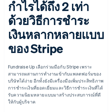
กำไรได้ถึง 2 เท่า
มากกว่า 125
ขายและ VAT
แพลตฟอร์ม
การใช้งาน
รายการ
Authorization
อัตโนมัติ
Revenue
แผนงานผลิตภัณฑ์
SaaS
ออกบัตรที่มีสเตเบิลคอยน์
Boost
Recognition
การประชุมประจำปีแบบ
รองรับอยู่
ด้วยวิธีการชำระ
ยกระดับการ
เซสชัน
จัดเตรียมและจัดการ
ระบบ
ยอมรับการ
ตำแหน่งงาน
บริการด้วยเอเจนต์
อัตโนมัติ
ชำระเงิน
Link
ห้องข่าว
ตามอุตสาหกรรม
เงินหลากหลายแบบ
การชำระเงินที่
สำหรับการ
Stripe
Stripe Press
Sigma
รวดเร็วขึ้น
ทำบัญชี
รายงานที่
บริษัท AI
แหล่งข้อมูล
ออกแบบเอง
ของ Stripe
แวดวงครีเอเตอร์
Data
เกม
การติดต่อ
Pipeline
การบริการ การเดินทาง
การเชื่อมต่อการทำงาน
การซิงค์
และสันทนาการ
แอป
ติดต่อฝ่ายขาย
ข้อมูล
ประกันภัย
ตัวอย่างโค้ด
สมัครเป็นพาร์ทเนอร์
สื่อและความบันเทิง
บล็อกของนักพัฒนา
Fundraise Up เลือกร่วมมือกับ Stripe เพราะ
องค์กรไม่แสวงผลกำไร
สถานะ API
สามารถผสานการทำงานเข้ากับแพลตฟอร์มของ
บริการเฉพาะทาง
ภาครัฐ
บริษัทได้ง่าย อีกทั้งยังมีเครื่องมือเพิ่มประสิทธิภาพ
เพิ่มเติม
ธุรกิจค้าปลีก
การชำระเงินที่ยอดเยี่ยมและวิธีการชำระเงินที่ได้
Product roadmap
ดูสิ่งที่กำลังจะมาถึง
รับความนิยมหลายแบบมาสร้างประสบการณ์ที่ดี
Radar
ให้กับผู้บริจาค
ระบบนิเวศ
การป้องกันการฉ้อโกง
Atlas