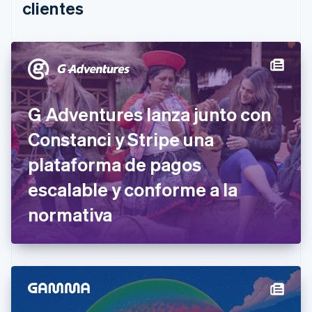
English
clientes
Canadá
English
Français
China continental
简体中文
English
Chipre
English
Croacia
G Adventures lanza junto con
English
Italiano
Dinamarca
Constanci y Stripe una
English
Emiratos Árabes Unidos
plataforma de pagos
English
escalable y conforme a la
Eslovaquia
English
normativa
Eslovenia
English
Italiano
España
Español
English
Estados Unidos
English
Español
简体中文
Estonia