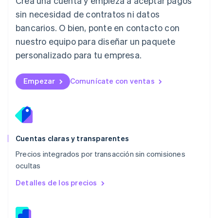
Crea una cuenta y empieza a aceptar pagos
Deutsch
English
Lituania
sin necesidad de contratos ni datos
English
bancarios. O bien, ponte en contacto con
Luxemburgo
nuestro equipo para diseñar un paquete
Français
Deutsch
English
Malasia
personalizado para tu empresa.
English
简体中文
Malta
English
Empezar
Comunícate con ventas
México
Español
English
Noruega
English
Nueva Zelandia
English
Cuentas claras y transparentes
Países Bajos
Precios integrados por transacción sin comisiones
Nederlands
English
ocultas
Polonia
English
Detalles de los precios
Portugal
Português
English
RAE de Hong Kong, China