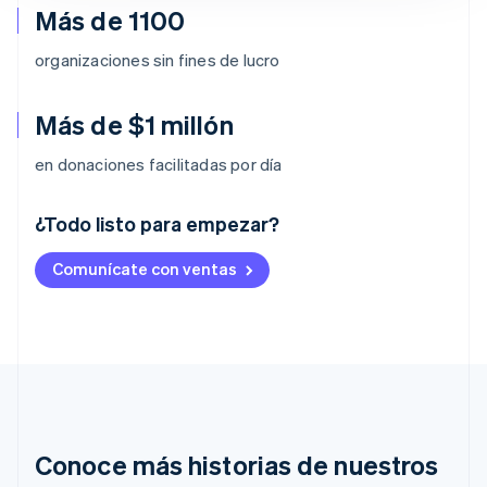
Más de 1100
organizaciones sin fines de lucro
Más de $1 millón
en donaciones facilitadas por día
¿Todo listo para empezar?
Alemania
Comunícate con ventas
Deutsch
English
Australia
English
Austria
Deutsch
English
Bélgica
Nederlands
Français
Deutsch
English
Brasil
Português
English
Conoce más historias de nuestros
Bulgaria