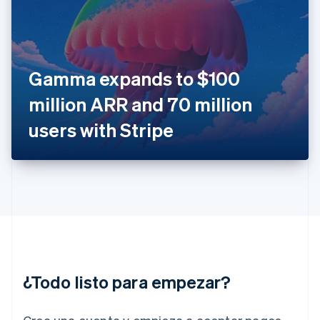
English
Finlandia
English
Svenska
Francia
Français
English
Gibraltar
Gamma expands to $100
English
million ARR and 70 million
Grecia
English
users with Stripe
Hungría
English
India
English
Irlanda
English
Italia
Italiano
English
Japón
日本語
English
¿Todo listo para empezar?
Letonia
English
Liechtenstein