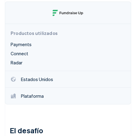
Ecosistema
Sesiones de Stripe 2026
Productos utilizados
Socios
Descubre cómo Stripe construye la infraestructura económi
Stripe App Marketplace
Mirar ahora
Payments
Connect
Radar
Estados Unidos
Plataforma
El desafío