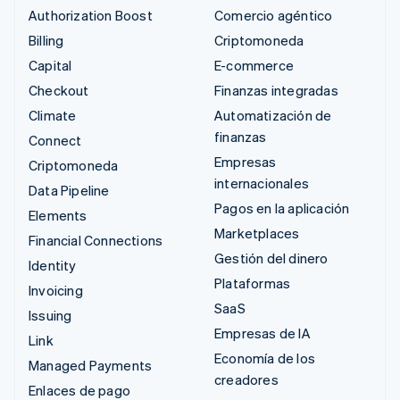
Authorization Boost
Comercio agéntico
Billing
Criptomoneda
Capital
E-commerce
Checkout
Finanzas integradas
Climate
Automatización de
finanzas
Connect
Empresas
Criptomoneda
internacionales
Data Pipeline
Pagos en la aplicación
Elements
Marketplaces
Financial Connections
Gestión del dinero
Identity
Plataformas
Invoicing
SaaS
Issuing
Empresas de IA
Link
Economía de los
Managed Payments
creadores
Enlaces de pago