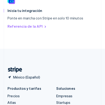
English
简体中文
Reino Unido
English
Inicia tu integración
República Checa
Ponte en marcha con Stripe en solo 10 minutos
English
Rumania
Referencia de la API
English
Singapur
English
简体中文
Suecia
Svenska
English
Suiza
Deutsch
Français
Italiano
English
Tailandia
ไทย
English
México (Español)
Productos y tarifas
Soluciones
Precios
Empresas
Atlas
Startups