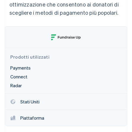
ottimizzazione che consentono ai donatori di
Scopri cosa ti aspetta
scegliere i metodi di pagamento più popolari.
Radar
Ecosistema
Prevenzione delle frodi
Partner
Atlas
Stripe App Marketplace
Costituzione di start-up
Climate
Rimozione del carbonio
Identity
Prodotti utilizzati
Verifica online dell'identità
Payments
Connect
Radar
Stripe Sessions 2026
Scopri come Stripe sta costruendo l'infrastruttura economi
Stati Uniti
Guarda ora
Piattaforma