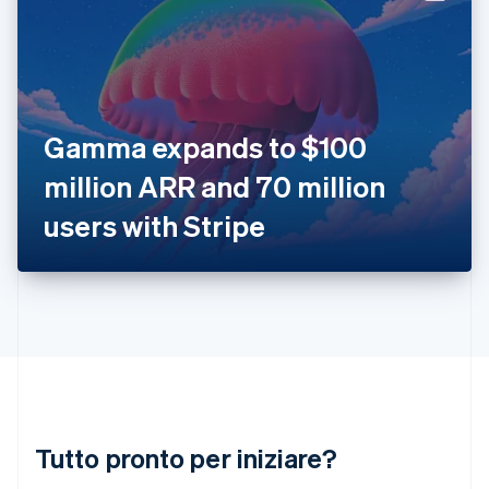
Gibilterra
English
Grecia
English
India
English
Irlanda
Gamma expands to $100
English
million ARR and 70 million
Italia
Italiano
English
users with Stripe
Lettonia
English
Liechtenstein
Deutsch
English
Lituania
English
Lussemburgo
Français
Deutsch
English
Malaysia
English
简体中文
Tutto pronto per iniziare?
Malta
English