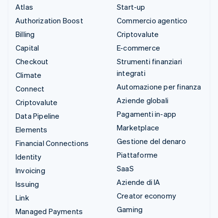
Atlas
Start-up
Authorization Boost
Commercio agentico
Billing
Criptovalute
Capital
E-commerce
Checkout
Strumenti finanziari
integrati
Climate
Automazione per finanza
Connect
Aziende globali
Criptovalute
Pagamenti in-app
Data Pipeline
Marketplace
Elements
Gestione del denaro
Financial Connections
Piattaforme
Identity
SaaS
Invoicing
Aziende di IA
Issuing
Creator economy
Link
Gaming
Managed Payments