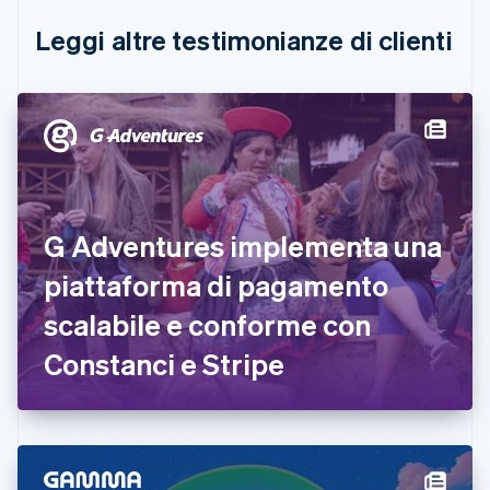
Canada
English
Français
Leggi altre testimonianze di clienti
Cina continentale
简体中文
English
Cipro
English
Croazia
English
Italiano
Danimarca
English
Emirati Arabi Uniti
G Adventures implementa una
English
Estonia
piattaforma di pagamento
English
scalabile e conforme con
Finlandia
English
Svenska
Constanci e Stripe
Francia
Français
English
Germania
Deutsch
English
Giappone
日本語
English