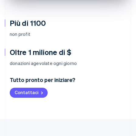
Più di 1100
non profit
Oltre 1 milione di $
donazioni agevolate ogni giorno
Australia
Tutto pronto per iniziare?
English
Austria
Contattaci
Deutsch
English
Belgio
Nederlands
Français
Deutsch
English
Brasile
Português
English
Bulgaria
English