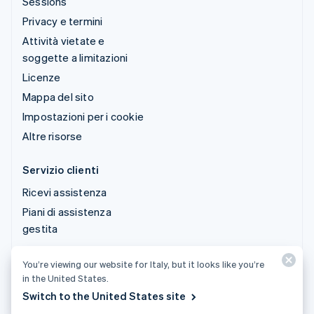
Sessions
Privacy e termini
Attività vietate e
soggette a limitazioni
Licenze
Mappa del sito
Impostazioni per i cookie
Altre risorse
Servizio clienti
Ricevi assistenza
Piani di assistenza
gestita
You’re viewing our website for Italy, but it looks like you’re
© 2026 Stripe, LLC
in the United States.
Switch to the United States site