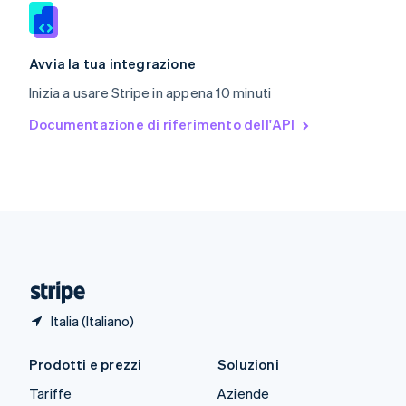
Slovacchia
English
Slovenia
English
Italiano
Avvia la tua integrazione
Spagna
Inizia a usare Stripe in appena 10 minuti
Español
English
Stati Uniti
Documentazione di riferimento dell'API
English
Español
简体中文
Svezia
Svenska
English
Svizzera
Deutsch
Français
Italiano
English
Thailandia
ไทย
English
Ungheria
English
Italia (Italiano)
Prodotti e prezzi
Soluzioni
Tariffe
Aziende