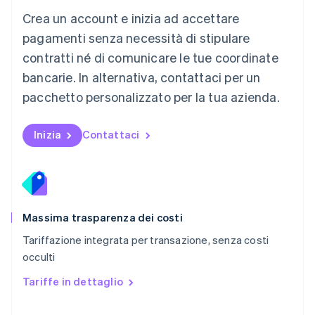
Messico
Crea un account e inizia ad accettare
Español
English
Norvegia
pagamenti senza necessità di stipulare
English
contratti né di comunicare le tue coordinate
Nuova Zelanda
bancarie. In alternativa, contattaci per un
English
Paesi Bassi
pacchetto personalizzato per la tua azienda.
Nederlands
English
Polonia
English
Inizia
Contattaci
Portogallo
Português
English
RAS di Hong Kong, Cina
English
简体中文
Regno Unito
English
Massima trasparenza dei costi
Repubblica Ceca
Tariffazione integrata per transazione, senza costi
English
occulti
Romania
English
Tariffe in dettaglio
Singapore
English
简体中文