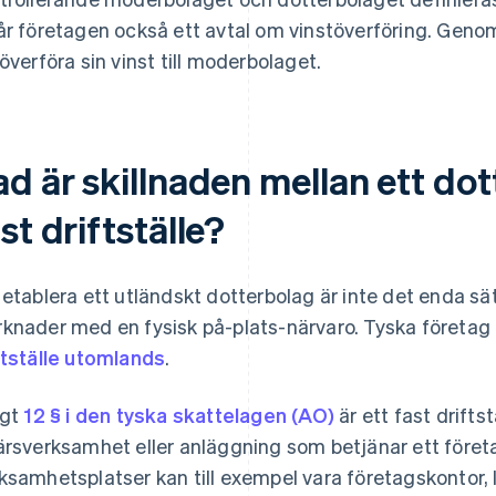
år företagen också ett avtal om vinstöverföring. Gen
 överföra sin vinst till moderbolaget.
d är skillnaden mellan ett dot
st driftställe?
 etablera ett utländskt dotterbolag är inte det enda sät
knader med en fysisk på-plats-närvaro. Tyska företag
ftställe utomlands
.
igt
12 § i den tyska skattelagen (AO)
är ett fast drifts
ärsverksamhet eller anläggning som betjänar ett före
ksamhetsplatser kan till exempel vara företagskontor, l