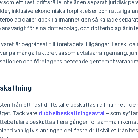
ersom ett fast driftställe inte är en separat juridisk p
lder, inklusive ekonomiska förpliktelser och rättsliga 
terbolag gäller dock i allmänhet den så kallade separa
e ansvarigt för sina dotterbolag, och dotterbolag är in
varet är begränsat till företagets tillgångar. I enskilda
var på många faktorer, såsom avtalsarrangemang, jur
saflöden och företagens beteende gentemot varandra
skattning
sten från ett fast driftställe beskattas i allmänhet i den
äget. Tack vare
dubbelbeskattningsavtal
– som syftar t
ttebetalare beskattas flera gånger för samma inkoms
land vanligtvis antingen det fasta driftstället från be