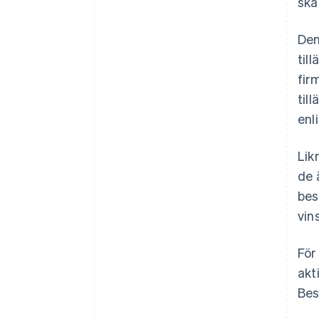
ska
Den
til
fir
til
enl
Lik
de 
bes
vin
För
akt
Bes