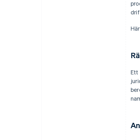
pro
dri
Här
Rä
Ett
jur
ber
na
An