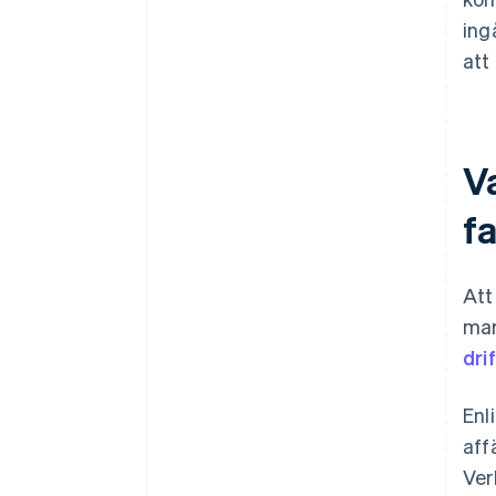
ing
att
Va
fa
Att
mar
dri
Enl
aff
Ver