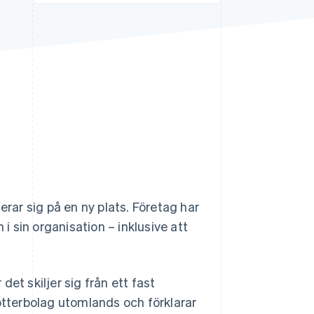
Stripe Sessions 2026
Se hur Stripe bygger den
ekonomiska
infrastrukturen för AI.
Titta nu
erar sig på en ny plats. Företag har
 i sin organisation – inklusive att
 det skiljer sig från ett fast
dotterbolag utomlands och förklarar