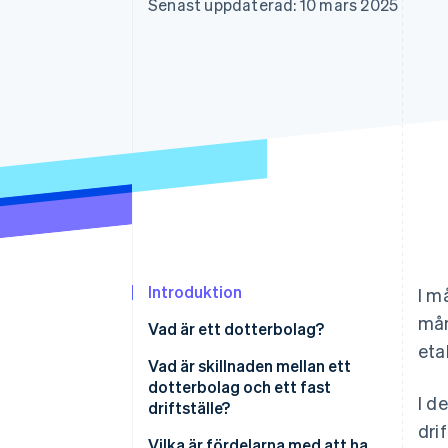
Senast uppdaterad: 10 mars 2025
Accelererad kassaprocess
Financial Connections
Länkade finanskontodata
Introduktion
I m
mån
Vad är ett dotterbolag?
eta
Vad är skillnaden mellan ett
dotterbolag och ett fast
I d
driftställe?
dri
Rättsligt oberoende
Vilka är fördelarna med att ha