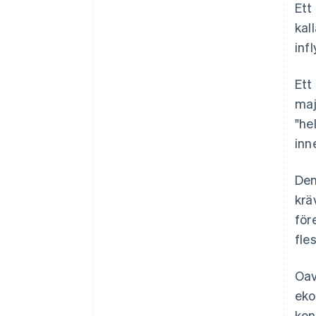
Ett
kal
inf
Ett
maj
"he
inn
Den
krä
för
fle
Oav
eko
kon