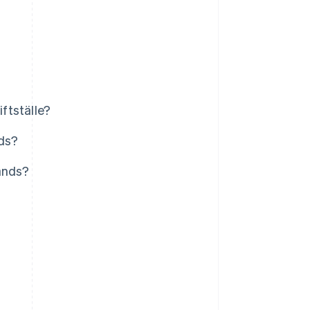
iftställe?
nds?
ands?