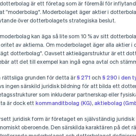
 dotterbolag är ett företag som är föremål för inflytand
lat ”moderbolag". Moderbolaget äger aktier i dotterbola
lytande över dotterbolagets strategiska beslut.
 moderbolag kan äga så lite som 10 % av sitt dotterbol
oritet av aktierna. Om moderbolaget äger alla aktier i d
lägt dotterbolag". Oavsett aktieägarstruktur är ett dot
ebär att det till exempel kan ingå egna avtal och stämma
 rättsliga grunden för detta är
§ 271
och
§ 290
i
den t
vs ingen särskild juridisk bildning för att bilda ett dott
etagsstrukturer som inkluderar partnerskap eller fysis
sta är dock ett
kommanditbolag (KG)
,
aktiebolag (Gm
sett juridisk form är företaget en självständig juridisk
nomiskt oberoende. Den särskilda karaktären på det rä
trollerande moderbolaget och dotterbolaget definieras i e