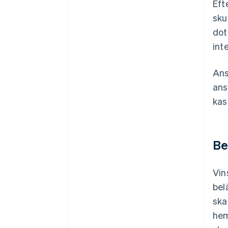
Eft
sku
dot
int
Ans
ans
kas
Be
Vin
bel
ska
hem