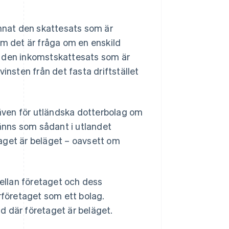
annat den skattesats som är
Om det är fråga om en enskild
igt den inkomstskattesats som är
insten från det fasta driftstället
 även för utländska dotterbolag om
änns som sådant i utlandet
aget är beläget – oavsett om
mellan företaget och dess
rföretaget som ett bolag.
d där företaget är beläget.