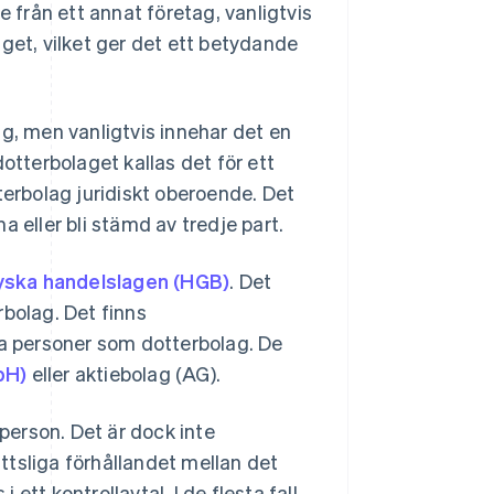
e från ett annat företag, vanligtvis
get, vilket ger det ett betydande
ag, men vanligtvis innehar det en
otterbolaget kallas det för ett
terbolag juridiskt oberoende. Det
 eller bli stämd av tredje part.
yska handelslagen (HGB)
. Det
erbolag. Det finns
ka personer som dotterbolag. De
bH)
eller aktiebolag (AG).
 person. Det är dock inte
ttsliga förhållandet mellan det
tt kontrollavtal. I de flesta fall