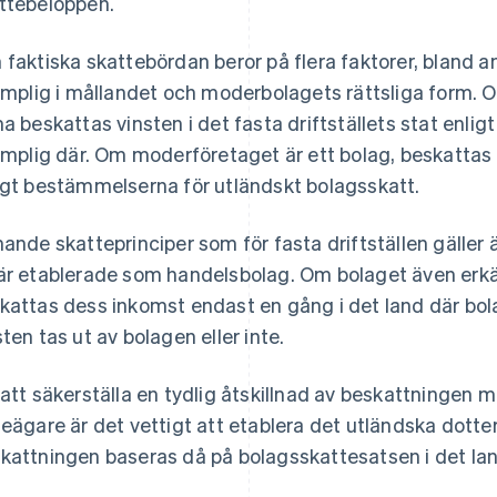
ttebeloppen.
 faktiska skattebördan beror på flera faktorer, bland 
lämplig i mållandet och moderbolagets rättsliga form. 
ma beskattas vinsten i det fasta driftställets stat enl
lämplig där. Om moderföretaget är ett bolag, beskattas v
igt bestämmelserna för utländskt bolagsskatt.
nande skatteprinciper som för fasta driftställen gäller
är etablerade som handelsbolag. Om bolaget även erk
kattas dess inkomst endast en gång i det land där bol
sten tas ut av bolagen eller inte.
 att säkerställa en tydlig åtskillnad av beskattningen 
ieägare är det vettigt att etablera det utländska dotte
kattningen baseras då på bolagsskattesatsen i det lan