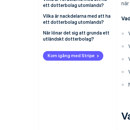
när
ett dotterbolag utomlands?
Ansvar
Tillträde till marknaden
Vilka är nackdelarna med att ha
Vad
Beskattning
ett dotterbolag utomlands?
Flexibilitet
Vinstandelar
Höga kostnader
När lönar det sig att grunda ett
Lokal expertis
utländskt dotterbolag?
Intressekonflikter
Begränsat ansvar
Politisk och ekonomisk
Kom igång med Stripe
Skattefördelar
instabilitet
V