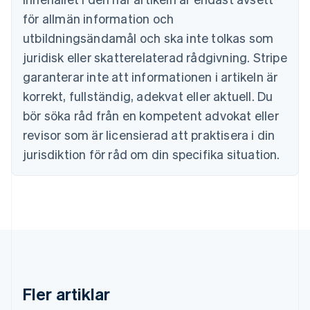
Cypern
för allmän information och
English
Danmark
utbildningsändamål och ska inte tolkas som
English
juridisk eller skatterelaterad rådgivning. Stripe
Estland
English
garanterar inte att informationen i artikeln är
Fastlandskina
korrekt, fullständig, adekvat eller aktuell. Du
简体中文
English
Finland
bör söka råd från en kompetent advokat eller
English
Svenska
revisor som är licensierad att praktisera i din
Frankrike
jurisdiktion för råd om din specifika situation.
Français
English
Förenade Arabemiraten
English
Gibraltar
English
Grekland
English
Hongkong SAR, Kina
English
简体中文
Indien
Fler artiklar
English