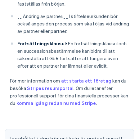
fastställas från början.
__ Ändring av partner:__ I stiftelseurkunden bör
också anges den process som ska följas vid ändring
av partner eller partner.
Fortsättningsklausul:
En fortsättningsklausul och
en successionsbestämmelse kan bidra till att
säkerställa att GbR fortsätter att fungera även
efter att en partner har lämnat eller avlidit.
För mer information om
att starta ett företag
kan du
besöka
Stripes resursportal
. Om du letar efter
Australien
professionell support för dina finansiella processer kan
English
Belgien
du
komma igång redan nu med Stripe
.
Nederlands
Français
Deutsch
English
Brasilien
Português
English
Bulgarien
English
Innehållet i den här artikeln är endast avsett