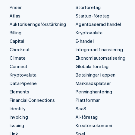
Priser
Storföretag
Atlas
Startup-företag
Auktoriseringsförstärkning
Agentbaserad handel
Billing
Kryptovaluta
Capital
E-handel
Checkout
Integrerad finansiering
Climate
Ekonomiautomatisering
Connect
Globala företag
Kryptovaluta
Betalningar i appen
Data Pipeline
Marknadsplatser
Elements
Penninghantering
Financial Connections
Plattformar
Identity
SaaS
Invoicing
AI-företag
Issuing
Kreatörsekonomi
Link
Spel