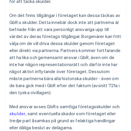
för att täcka skulder.
Om det finns tillgångar i företaget kan dessa täckas av
GbR:s skulder. Detta innebär dock inte att partnerna är
befriade från att vara personligt ansvariga upp till
värdet av deras företags tillgångar. Borgenärer kan fritt
välja om de vill driva dessa skulder genom företaget
eller direkt via partnerna. Partners kommer fortfarande
att ha lika och gemensamt ansvar i GbR, även om de
inte har någon representationsrätt och därför inte har
något aktivt inflytande över företaget. Dessutom
måste partnerna bära alla historiska skulder - även om
de bara gick med i GbR efter det faktum (avsnitt 721a i
den tyska civillagen).
Med ansvar avses GbR:s samtliga företagsskulder och
skulder
, samt eventuella skador som företaget eller
tredje part åsamkas på grund av felaktiga handlingar
eller dåliga beslut av delägarna.