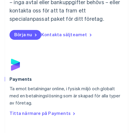
Mexiko
– inga avtal eller bankuppgifter behövs – eller
Español
English
kontakta oss för att ta fram ett
Nederländerna
specialanpassat paket för ditt företag.
Nederlands
English
Norge
English
Börja nu
Kontakta säljteamet
Nya Zeeland
English
Polen
English
Portugal
Português
English
Rumänien
English
Payments
Schweiz
Ta emot betalningar online, i fysisk miljö och globalt
Deutsch
Français
Italiano
English
med en betalningslösning som är skapad för alla typer
Singapore
English
简体中文
av företag.
Slovakien
Titta närmare på Payments
English
Slovenien
English
Italiano