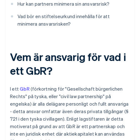
Hur kan partners minimera sin ansvarsrisk?
Vad bör en stiftelseurkund innehålla för att
minimera ansvarsrisken?
Vem är ansvarig för vad i
ett GbR?
I ett
GbR
(förkortning för "Gesellschaft bürgerlichen
Rechts" på tyska, eller "civil law partnership" på
engelska) är alla delägare personligt och fullt ansvariga
- detta ansvar omfattar även deras privata tillgångar (§
721 i den tyska civillagen). Enligt lagstiftaren är detta
motiverat på grund av att GbR är ett partnerskap och
inte en juridisk enhet där aktiekapitalet kan användas