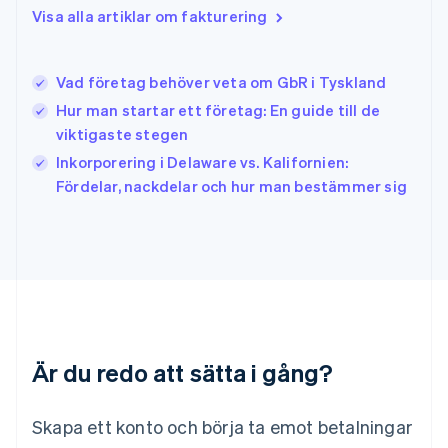
Irland
Visa alla artiklar om fakturering
English
Italien
Italiano
English
Vad företag behöver veta om GbR i Tyskland
Japan
日本語
English
Hur man startar ett företag: En guide till de
Kanada
viktigaste stegen
English
Français
Inkorporering i Delaware vs. Kalifornien:
Kroatien
English
Italiano
Fördelar, nackdelar och hur man bestämmer sig
Lettland
English
Liechtenstein
Deutsch
English
Litauen
English
Luxemburg
Français
Deutsch
English
Är du redo att sätta i gång?
Malaysia
English
简体中文
Malta
Skapa ett konto och börja ta emot betalningar
English