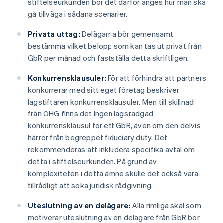
stiftelseurkunden bör det därför anges hur man ska
gå tillväga i sådana scenarier.
Privata uttag:
Delägarna bör gemensamt
bestämma vilket belopp som kan tas ut privat från
GbR per månad och fastställa detta skriftligen.
Konkurrensklausuler:
För att förhindra att partners
konkurrerar med sitt eget företag beskriver
lagstiftaren konkurrensklausuler. Men till skillnad
från OHG finns det ingen lagstadgad
konkurrensklausul för ett GbR, även om den delvis
härrör från begreppet fiduciary duty. Det
rekommenderas att inkludera specifika avtal om
detta i stiftelseurkunden. På grund av
komplexiteten i detta ämne skulle det också vara
tillrådligt att söka juridisk rådgivning.
Uteslutning av en delägare:
Alla rimliga skäl som
motiverar uteslutning av en delägare från GbR bör