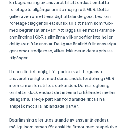
En begränsning av ansvaret till att endast omfatta
företagets tillgångar är inte möjlig i ett GbR. Detta
gäller även om ett ensidigt uttalande görs, t.ex. om
företaget lägger till ett suffix till sitt namn som "GbR
med begränsat ansvar". Att lägga till en motsvarande
anmärkning i GbR:s allmänna villkor befriar inte heller
delägaren från ansvar. Delägare är alltid fullt ansvariga
gentemot tredje man, vilket inkluderar deras privata
tillgångar.
I teorin är det möjligt för partners att begränsa
ansvaret i enlighet med deras andelsfördelning i GbR
inom ramen för stiftelseurkunden. Denna reglering
omfattar dock endast det interna förhållandet mellan
delägarna. Tredje part kan fortfarande rikta sina
anspråk mot alla inblandade parter.
Begränsning eller uteslutande av ansvar är endast
möjligt inom ramen för enskilda firmor med respektive