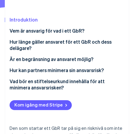
Identitetsverifiering online
Partner
Stripe App Marketplace
Introduktion
Vem är ansvarig för vad i ett GbR?
Stripe Sessions 2026
Hur länge gäller ansvaret för ett GbR och dess
Se hur Stripe bygger den ekonomiska inf
Titta nu
delägare?
Är en begränsning av ansvaret möjlig?
Hur kan partners minimera sin ansvarsrisk?
Vad bör en stiftelseurkund innehålla för att
minimera ansvarsrisken?
Kom igång med Stripe
Den som startar ett GbR tar på sig en risknivå som inte