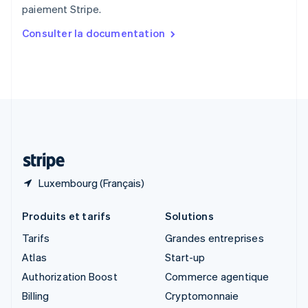
paiement Stripe.
English
简体中文
Slovaquie
Consulter la documentation
English
Slovénie
English
Italiano
Suède
Svenska
English
Suisse
Deutsch
Français
Italiano
English
Thaïlande
ไทย
English
Luxembourg (Français)
Produits et tarifs
Solutions
Tarifs
Grandes entreprises
Atlas
Start-up
Authorization Boost
Commerce agentique
Billing
Cryptomonnaie