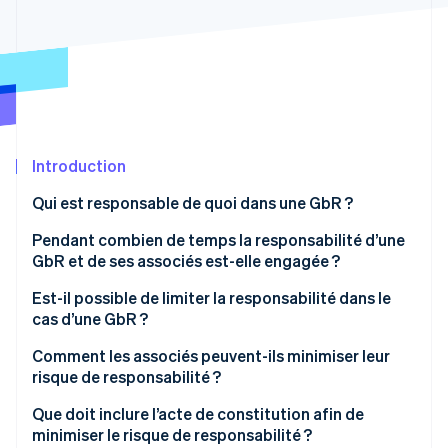
Découvrez les prochaines évolutions
Commerce en ligne
Radar
Prévention de la fraude
Écosystème
Atlas
Constitution de start-up
Partenaires
Climate
Stripe App Marketplace
Élimination du carbone
Introduction
Identity
Qui est responsable de quoi dans une GbR ?
Vérification de l'identité
Pendant combien de temps la responsabilité d’une
GbR et de ses associés est-elle engagée ?
Est-il possible de limiter la responsabilité dans le
cas d’une GbR ?
Stripe Sessions 2026
Découvrez comment Stripe construit l’infrastructure écono
Comment les associés peuvent-ils minimiser leur
Regarder la vidéo
risque de responsabilité ?
Que doit inclure l’acte de constitution afin de
minimiser le risque de responsabilité ?