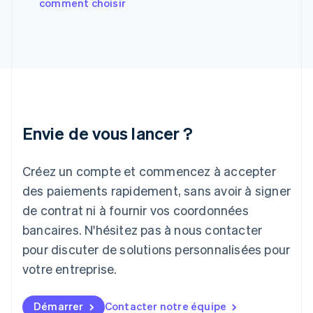
comment choisir
English
Hongrie
English
Inde
English
Irlande
English
Italie
Italiano
English
Envie de vous lancer ?
Japon
日本語
English
Créez un compte et commencez à accepter
Lettonie
English
des paiements rapidement, sans avoir à signer
Liechtenstein
de contrat ni à fournir vos coordonnées
Deutsch
English
Lituanie
bancaires. N'hésitez pas à nous contacter
English
pour discuter de solutions personnalisées pour
Luxembourg
votre entreprise.
Français
Deutsch
English
Malaisie
English
简体中文
Démarrer
Contacter notre équipe
Malte