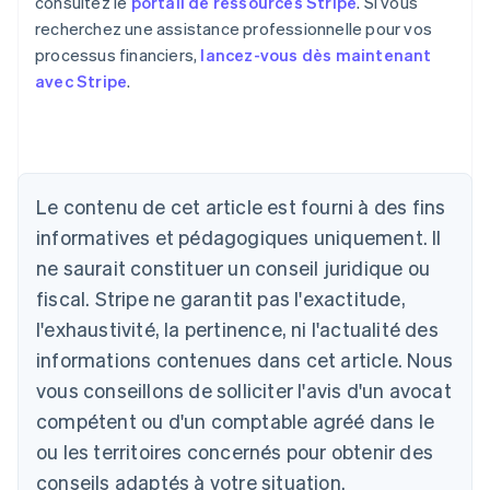
consultez le
portail de ressources Stripe
. Si vous
recherchez une assistance professionnelle pour vos
processus financiers,
lancez-vous dès maintenant
avec Stripe
.
Allemagne
Le contenu de cet article est fourni à des fins
Deutsch
English
Australie
informatives et pédagogiques uniquement. Il
English
ne saurait constituer un conseil juridique ou
Autriche
Deutsch
English
fiscal. Stripe ne garantit pas l'exactitude,
Belgique
l'exhaustivité, la pertinence, ni l'actualité des
Nederlands
Français
Deutsch
English
Brésil
informations contenues dans cet article. Nous
Português
English
vous conseillons de solliciter l'avis d'un avocat
Bulgarie
compétent ou d'un comptable agréé dans le
English
Canada
ou les territoires concernés pour obtenir des
English
Français
conseils adaptés à votre situation.
Chine continentale