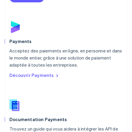
English
Mexique
Español
English
Norvège
English
Nouvelle-Zélande
English
Payments
Pays-Bas
Acceptez des paiements en ligne, en personne et dans
Nederlands
English
le monde entier, grâce à une solution de paiement
Pologne
English
adaptée à toutes les entreprises.
Portugal
Découvrir Payments
Português
English
R.A.S. de Hong Kong, Chine
English
简体中文
République tchèque
English
Roumanie
English
Documentation Payments
Royaume-Uni
English
Trouvez un guide qui vous aidera à intégrer les API de
Singapour