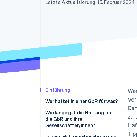
Optimierung der
Datensynchronisier
Letzte Aktualisierung: 15. Februar 2024
Autorisierungsraten
Link
Beschleunigter Bezahlvorgang
Financial Connections
Verbundene Finanzdaten
Einführung
Wer
Ver
Wer haftet in einer GbR für was?
Dah
Wie lange gilt die Haftung für
zu 
die GbR und ihre
Haf
Gesellschafter/innen?
Tip
Ist eine Haftungsbeschränkung