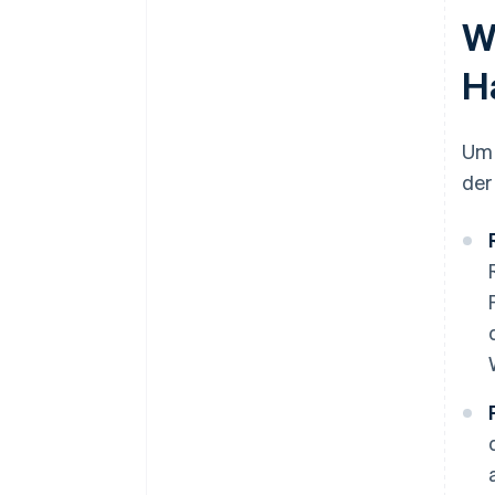
W
H
Um 
der