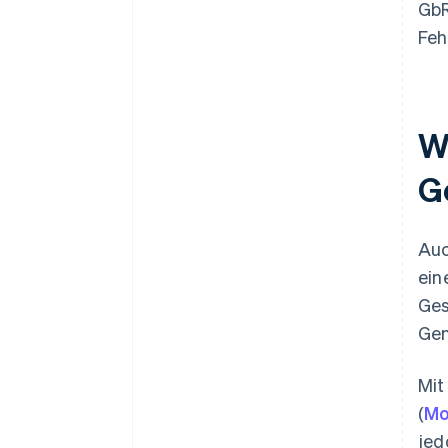
GbR
Feh
Wi
G
Auc
ein
Ges
Gem
Mit
(
M
jed