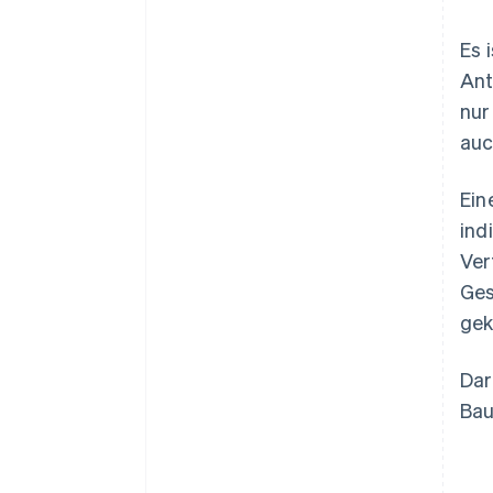
Es 
Ant
nur
auc
Ein
ind
Ver
Ges
gek
Dar
Bau