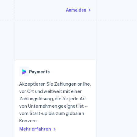
Anmelden
Ressourcen
Ecosystem
Kontakt
nd Marktplätze
Mehr
App-Integrationen
Partner
Sales-Team kontaktieren
Product roadmap
Code-Beispiele
Stripe App-Marktplatz
Partner werden
Ausblick
 Plattformen
Entwickler-Blog
 platforms
eit
API-Status
Radar
Betrugsprävention
eistungen
Payments
Atlas
onen
virtuelle Karten
Start-up-Gründung
Akzeptieren Sie Zahlungen online,
vor Ort und weltweit mit einer
Climate
CO₂-Entnahme
Zahlungslösung, die für jede Art
von Unternehmen geeignet ist –
Identity
Online-Identitätsprüfung
vom Start-up bis zum globalen
Konzern.
Mehr erfahren