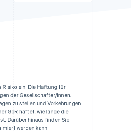
Stripe-Sessions 2026
Erfahren Sie, wie Stripe
Lösungen für die
Wirtschaftsinfrastruktur
für KI aufbaut.
Jetzt ansehen
Risiko ein: Die Haftung für
ögen der Gesellschafter/innen.
Fragen zu stellen und Vorkehrungen
iner GbR haftet, wie lange die
t. Darüber hinaus finden Sie
nimiert werden kann.