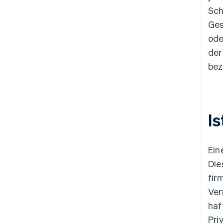
Sch
Ges
ode
der
bez
I
Ein
Die
fir
Ver
haf
Pri