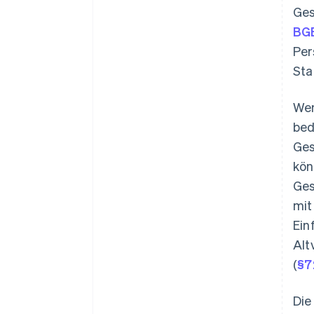
Ges
BG
Per
Sta
Wen
bed
Ges
kön
Ges
mit
Ein
Alt
(
§7
Die