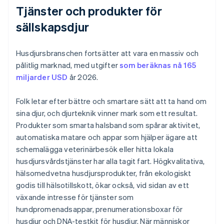
Tjänster och produkter för
sällskapsdjur
Husdjursbranschen fortsätter att vara en massiv och
pålitlig marknad, med utgifter
som beräknas nå 165
miljarder USD
år 2026.
Folk letar efter bättre och smartare sätt att ta hand om
sina djur, och djurteknik vinner mark som ett resultat.
Produkter som smarta halsband som spårar aktivitet,
automatiska matare och appar som hjälper ägare att
schemalägga veterinärbesök eller hitta lokala
husdjursvårdstjänster har alla tagit fart. Högkvalitativa,
hälsomedvetna husdjursprodukter, från ekologiskt
godis till hälsotillskott, ökar också, vid sidan av ett
växande intresse för tjänster som
hundpromenadsappar, prenumerationsboxar för
husdjur och DNA-testkit för husdjur. När människor