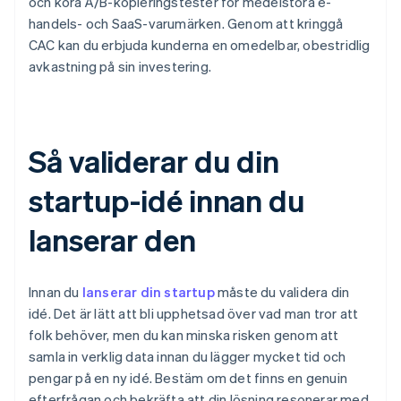
och köra A/B-kopieringstester för medelstora e-
handels- och SaaS-varumärken. Genom att kringgå
CAC kan du erbjuda kunderna en omedelbar, obestridlig
avkastning på sin investering.
Så validerar du din
startup-idé innan du
lanserar den
Innan du
lanserar din startup
måste du validera din
idé. Det är lätt att bli upphetsad över vad man tror att
folk behöver, men du kan minska risken genom att
samla in verklig data innan du lägger mycket tid och
pengar på en ny idé. Bestäm om det finns en genuin
efterfrågan och bekräfta att din lösning resonerar med