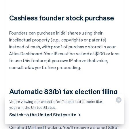
Cashless founder stock purchase
Founders can purchase initial shares using their
intellectual property (e.g., copyrights or patents)
instead of cash, with proof of purchase stored in your
Atlas Dashboard. Your IP must be valued at $100 or less
to use this feature; if you own IP above that value,
consult a lawyer before proceeding.
Automatic 83(b) tax election filing
You’re viewing our website for Finland, but it looks like
Founders can file an 83(b) tax election to reduce
you’re in the United States.
personal income taxes. Atlas will file it for you—
Switch to the United States site
whether you are a US or non-US founder—with USPS
Certified Mail and tracking. You’ll receive a signed 83(b)