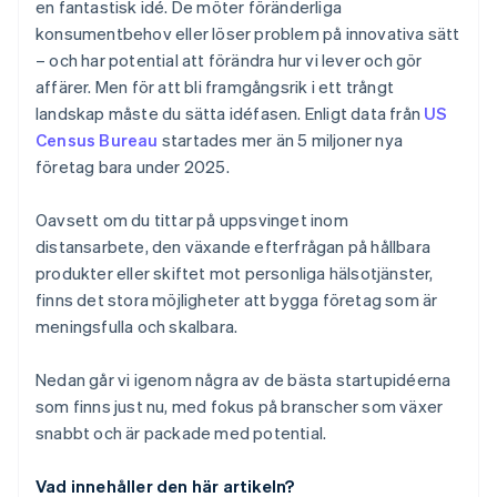
en fantastisk idé. De möter föränderliga
Tjänster och produkter för sällskapsdjur
Automatic 83(b) tax election filing
konsumentbehov eller löser problem på innovativa sätt
AI-drivna affärskoncept för startups
World-class company legal documents
– och har potential att förändra hur vi lever och gör
affärer. Men för att bli framgångsrik i ett trångt
Digital marknadsföring
A free year of Stripe Payments, plus $50K in partner
landskap måste du sätta idéfasen. Enligt data från
US
credits and discounts
Census Bureau
startades mer än 5 miljoner nya
företag bara under 2025.
Oavsett om du tittar på uppsvinget inom
distansarbete, den växande efterfrågan på hållbara
produkter eller skiftet mot personliga hälsotjänster,
finns det stora möjligheter att bygga företag som är
meningsfulla och skalbara.
Nedan går vi igenom några av de bästa startupidéerna
som finns just nu, med fokus på branscher som växer
snabbt och är packade med potential.
Vad innehåller den här artikeln?