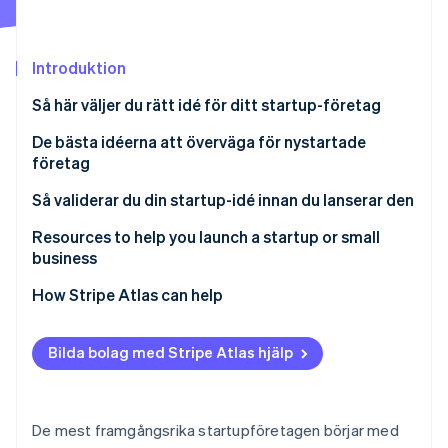
Identitetsverifiering online
Partner
Stripe App Marketplace
Introduktion
Så här väljer du rätt idé för ditt startup-företag
Stripe Sessions 2026
Se hur Stripe bygger den ekonomiska inf
De bästa idéerna att överväga för nystartade
Titta nu
företag
Lösningar för distansarbete
Så validerar du din startup-idé innan du lanserar den
Abonnemangsbaserade modeller
Resources to help you launch a startup or small
business
Tjänster för psykisk hälsa och välbefinnande
Core Government Planning Tools
How Stripe Atlas can help
Hållbara produkter och tjänster
Local Business Advisory & Support Networks
Applying to Atlas
Nischad e-handel
Bilda bolag med Stripe Atlas hjälp
Specialized Tax & Marketing Frameworks
Accepting payments and banking before your EIN
Individanpassad kost och hälsa
arrives
Stripe Strategic Deep Dives
Onlineutbildning och kompetensutveckling
Cashless founder stock purchase
De mest framgångsrika startupföretagen börjar med