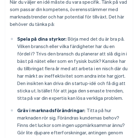
När du väljer en idé måste du vara specifik. Tänk på vad
som passar din kompetens, överensstämmer med
marknadstrender och har potential för tillväxt. Det här
behöver du tänka på:
Spela på dina styrkor:
Börja med det du är bra på.
Vilken bransch eller vilka färdigheter har du en
fördel i? Trivs den bransch du planerar att slå dig in i
bäst på nätet eller som en fysisk butik? Kanske har
du tillbringat flera år med att arbeta i en nisch där du
har märkt av ineffektivitet som andra inte har gjort.
Den insikten kan driva din startup-idé och få dig att
sticka ut. Istället för att jaga den senaste trenden,
titta på var din expertis kan lösa verkliga problem.
Gräv i marknadsförändringar:
Titta på hur
marknaden rör sig. Förändras kundernas behov?
Finns det luckor som ingen uppmärksammar ännu?
Gör lite djupare efterforskningar, antingen genom