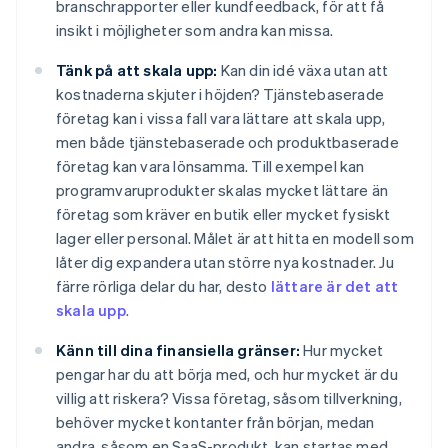
branschrapporter eller kundfeedback, för att få
insikt i möjligheter som andra kan missa.
Tänk på att skala upp:
Kan din idé växa utan att
kostnaderna skjuter i höjden? Tjänstebaserade
företag kan i vissa fall vara lättare att skala upp,
men både tjänstebaserade och produktbaserade
företag kan vara lönsamma. Till exempel kan
programvaruprodukter skalas mycket lättare än
företag som kräver en butik eller mycket fysiskt
lager eller personal. Målet är att hitta en modell som
låter dig expandera utan större nya kostnader. Ju
färre rörliga delar du har, desto
lättare är det att
skala upp
.
Känn till dina finansiella gränser:
Hur mycket
pengar har du att börja med, och hur mycket är du
villig att riskera? Vissa företag, såsom tillverkning,
behöver mycket kontanter från början, medan
andra, såsom en SaaS-produkt, kan startas med