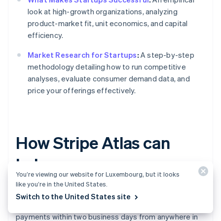
look at high-growth organizations, analyzing
product-market fit, unit economics, and capital
efficiency.
Market Research for Startups
:
A step-by-step
methodology detailing how to run competitive
analyses, evaluate consumer demand data, and
price your offerings effectively.
How Stripe Atlas can
help
You’re viewing our website for Luxembourg, but it looks
like you’re in the United States.
Stripe Atlas
sets up your company’s legal foundations
Switch to the United States site
so you can fundraise, open a bank account, and accept
payments within two business days from anywhere in