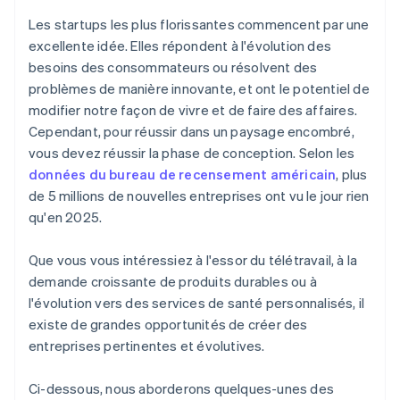
Stripe Strategic Deep Dives
compétences
Cashless founder stock purchase
Les startups les plus florissantes commencent par une
excellente idée. Elles répondent à l'évolution des
Services et produits pour animaux de compagnie
Automatic 83(b) tax election filing
besoins des consommateurs ou résolvent des
Concepts de startups d’entreprise alimentés par l’IA
World-class company legal documents
problèmes de manière innovante, et ont le potentiel de
modifier notre façon de vivre et de faire des affaires.
Marketing numérique
A free year of Stripe Payments, plus $50K in partner
Cependant, pour réussir dans un paysage encombré,
credits and discounts
vous devez réussir la phase de conception. Selon les
données du bureau de recensement américain
, plus
de 5 millions de nouvelles entreprises ont vu le jour rien
qu'en 2025.
Que vous vous intéressiez à l'essor du télétravail, à la
demande croissante de produits durables ou à
l'évolution vers des services de santé personnalisés, il
existe de grandes opportunités de créer des
entreprises pertinentes et évolutives.
Ci-dessous, nous aborderons quelques-unes des