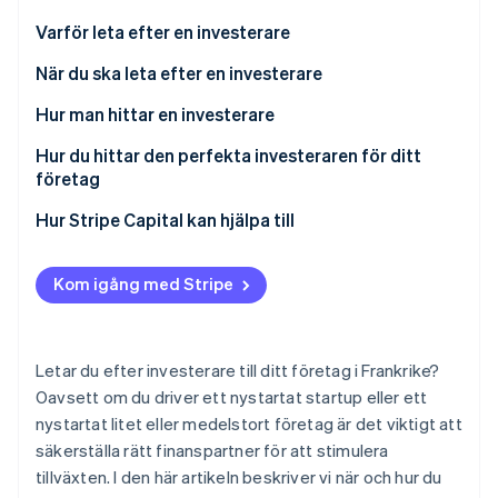
Identitetsverifiering online
Partner
Varför leta efter en investerare
Stripe App Marketplace
När du ska leta efter en investerare
Hur man hittar en investerare
Stripe Sessions 2026
Hur du hittar den perfekta investeraren för ditt
Se hur Stripe bygger den ekonomiska inf
Titta nu
företag
Hur Stripe Capital kan hjälpa till
Kom igång med Stripe
Letar du efter investerare till ditt företag i Frankrike?
Oavsett om du driver ett nystartat startup eller ett
nystartat litet eller medelstort företag är det viktigt att
säkerställa rätt finanspartner för att stimulera
tillväxten. I den här artikeln beskriver vi när och hur du