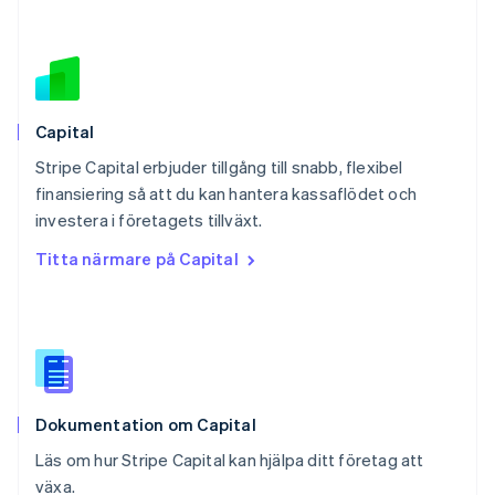
Polen
English
Portugal
Português
English
Rumänien
English
Capital
Schweiz
Stripe Capital erbjuder tillgång till snabb, flexibel
Deutsch
Français
Italiano
English
finansiering så att du kan hantera kassaflödet och
Singapore
English
简体中文
investera i företagets tillväxt.
Slovakien
Titta närmare på Capital
English
Slovenien
English
Italiano
Spanien
Español
English
Storbritannien
English
Dokumentation om Capital
Sverige
Svenska
English
Läs om hur Stripe Capital kan hjälpa ditt företag att
Thailand
växa.
ไทย
English