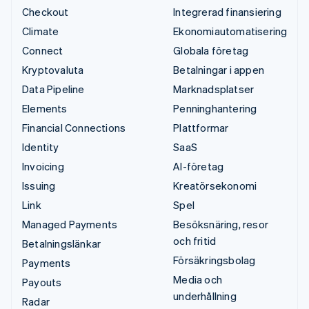
Checkout
Integrerad finansiering
Climate
Ekonomiautomatisering
Connect
Globala företag
Kryptovaluta
Betalningar i appen
Data Pipeline
Marknadsplatser
Elements
Penninghantering
Financial Connections
Plattformar
Identity
SaaS
Invoicing
AI-företag
Issuing
Kreatörsekonomi
Link
Spel
Managed Payments
Besöksnäring, resor
och fritid
Betalningslänkar
Försäkringsbolag
Payments
Media och
Payouts
underhållning
Radar