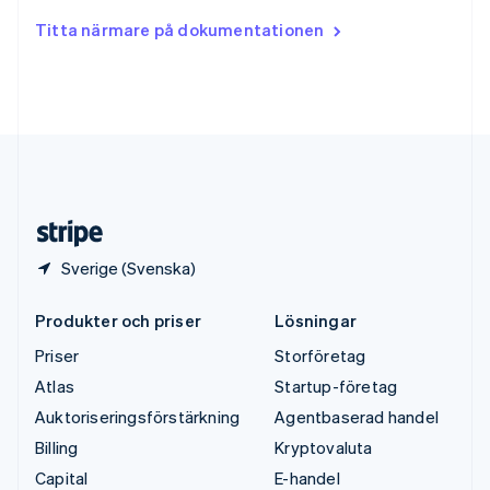
Tjeckien
Titta närmare på dokumentationen
English
Tyskland
Deutsch
English
Ungern
English
USA
English
Español
简体中文
Österrike
Deutsch
English
Sverige (Svenska)
Produkter och priser
Lösningar
Priser
Storföretag
Atlas
Startup-företag
Auktoriseringsförstärkning
Agentbaserad handel
Billing
Kryptovaluta
Capital
E-handel