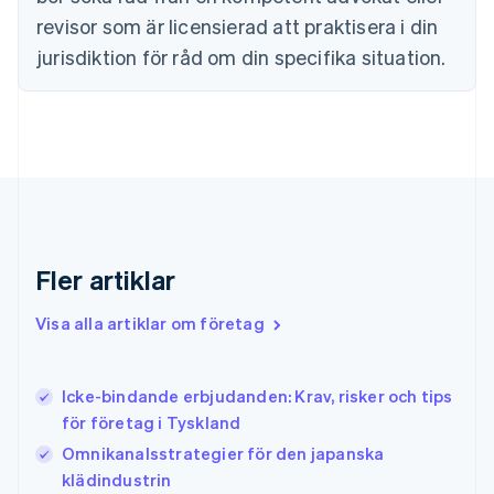
Finland
revisor som är licensierad att praktisera i din
English
Svenska
jurisdiktion för råd om din specifika situation.
Frankrike
Français
English
Förenade Arabemiraten
English
Gibraltar
English
Grekland
English
Hongkong SAR, Kina
English
简体中文
Fler artiklar
Indien
English
Visa alla artiklar om företag
Irland
English
Italien
Icke-bindande erbjudanden: Krav, risker och tips
Italiano
English
för företag i Tyskland
Japan
日本語
English
Omnikanalsstrategier för den japanska
Kanada
klädindustrin
English
Français