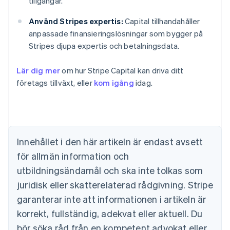
tillgångar.
Använd Stripes expertis:
Capital tillhandahåller
anpassade finansieringslösningar som bygger på
Stripes djupa expertis och betalningsdata.
Lär dig mer
om hur Stripe Capital kan driva ditt
Australien
företags tillväxt, eller
kom igång
idag.
English
Belgien
Nederlands
Français
Deutsch
English
Brasilien
Português
English
Bulgarien
Innehållet i den här artikeln är endast avsett
English
för allmän information och
Cypern
English
utbildningsändamål och ska inte tolkas som
Danmark
juridisk eller skatterelaterad rådgivning. Stripe
English
Estland
garanterar inte att informationen i artikeln är
English
korrekt, fullständig, adekvat eller aktuell. Du
Fastlandskina
bör söka råd från en kompetent advokat eller
简体中文
English