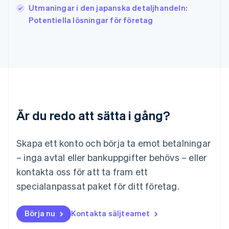
Utmaningar i den japanska detaljhandeln:
Kroatien
English
Italiano
Potentiella lösningar för företag
Lettland
English
Liechtenstein
Deutsch
English
Litauen
English
Luxemburg
Français
Deutsch
English
Är du redo att sätta i gång?
Malaysia
English
简体中文
Malta
Skapa ett konto och börja ta emot betalningar
English
Mexiko
– inga avtal eller bankuppgifter behövs – eller
Español
English
kontakta oss för att ta fram ett
Nederländerna
specialanpassat paket för ditt företag.
Nederlands
English
Norge
English
Börja nu
Kontakta säljteamet
Nya Zeeland
English