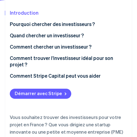
Découvrez les prochaines évolutions
Commerce en ligne
Introduction
Radar
Prévention de la fraude
Pourquoi chercher des investisseurs ?
Écosystème
Atlas
Constitution de start-up
Quand chercher un investisseur ?
Partenaires
Climate
Stripe App Marketplace
Comment chercher un investisseur ?
Élimination du carbone
Comment trouver l’investisseur idéal pour son
Identity
Vérification de l'identité
projet ?
Comment Stripe Capital peut vous aider
Démarrer avec Stripe
Stripe Sessions 2026
Découvrez comment Stripe construit l’infrastructure écono
Regarder la vidéo
Vous souhaitez trouver des investisseurs pour votre
projet en France ? Que vous dirigiez une startup
innovante ou une petite et moyenne entreprise (PME)