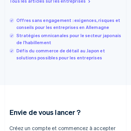
Tous les articles sur les entreprises
English
États-Unis
English
Español
简体中文
Offres sans engagement : exigences, risques et
Finlande
English
Svenska
conseils pour les entreprises en Allemagne
France
Stratégies omnicanales pour le secteur japonais
Français
English
de l’habillement
Gibraltar
English
Défis du commerce de détail au Japon et
Grèce
solutions possibles pour les entreprises
English
Hongrie
English
Inde
English
Irlande
English
Italie
Italiano
English
Envie de vous lancer ?
Japon
日本語
English
Créez un compte et commencez à accepter
Lettonie