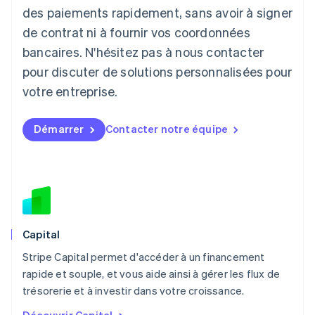
English
des paiements rapidement, sans avoir à signer
Liechtenstein
de contrat ni à fournir vos coordonnées
Deutsch
English
Lituanie
bancaires. N'hésitez pas à nous contacter
English
pour discuter de solutions personnalisées pour
Luxembourg
votre entreprise.
Français
Deutsch
English
Malaisie
English
简体中文
Démarrer
Contacter notre équipe
Malte
English
Mexique
Español
English
Norvège
English
Nouvelle-Zélande
English
Capital
Pays-Bas
Stripe Capital permet d'accéder à un financement
Nederlands
English
rapide et souple, et vous aide ainsi à gérer les flux de
Pologne
English
trésorerie et à investir dans votre croissance.
Portugal