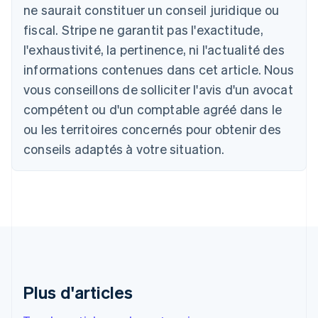
ne saurait constituer un conseil juridique ou
Deutsch
English
Belgique
fiscal. Stripe ne garantit pas l'exactitude,
Nederlands
Français
Deutsch
English
l'exhaustivité, la pertinence, ni l'actualité des
Brésil
Português
English
informations contenues dans cet article. Nous
Bulgarie
vous conseillons de solliciter l'avis d'un avocat
English
Canada
compétent ou d'un comptable agréé dans le
English
Français
ou les territoires concernés pour obtenir des
Chine continentale
conseils adaptés à votre situation.
简体中文
English
Chypre
English
Croatie
English
Italiano
Danemark
English
Émirats arabes unis
English
Espagne
Plus d'articles
Español
English
Estonie