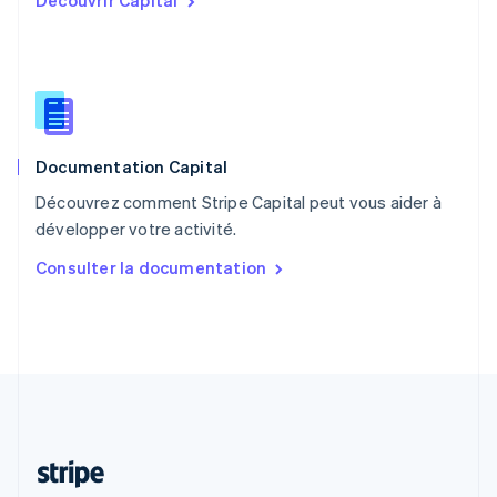
Découvrir Capital
Português
English
R.A.S. de Hong Kong, Chine
English
简体中文
République tchèque
English
Roumanie
English
Documentation Capital
Royaume-Uni
English
Découvrez comment Stripe Capital peut vous aider à
Singapour
développer votre activité.
English
简体中文
Slovaquie
Consulter la documentation
English
Slovénie
English
Italiano
Suède
Svenska
English
Suisse
Deutsch
Français
Italiano
English
Thaïlande
ไทย
English