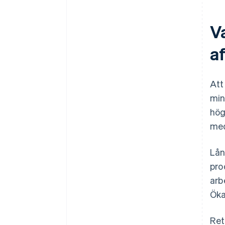
Va
af
Att
min
högk
me
Lån
pro
arb
Öka
Ret