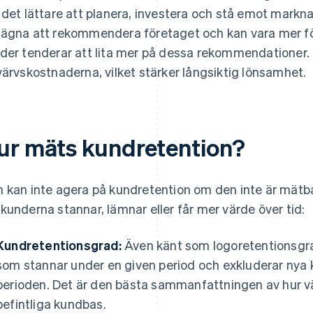
 det lättare att planera, investera och stå emot markna
ägna att rekommendera företaget och kan vara mer fö
der tenderar att lita mer på dessa rekommendationer.
värvskostnaderna, vilket stärker långsiktig lönsamhet.
ur mäts kundretention?
 kan inte agera på kundretention om den inte är mätbar
kunderna stannar, lämnar eller får mer värde över tid:
Kundretentionsgrad:
Även känt som logoretentionsgr
som stannar under en given period och exkluderar nya k
perioden. Det är den bästa sammanfattningen av hur väl 
befintliga kundbas.