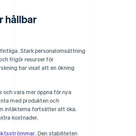
r hållbar
efintliga. Stark personalomsättning
ch frigör resurser för
orskning har visat att en ökning
e och vara mer öppna för nya
kanta med produkten och
 intäkterna fortsätter att öka.
extra kostnader.
äktsströmmar
. Den stabiliteten