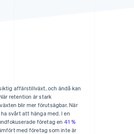
Stripe Sessions 2026
Se hur Stripe bygger den
ekonomiska
infrastrukturen för AI.
Titta nu
iktig affärstillväxt, och ändå kan
är retention är stark
lväxten blir mer förutsägbar. När
ha svårt att hänga med. I en
kundfokuserade företag en
41 %
jämfört med företag som inte är