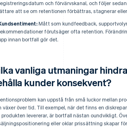
registreringsdatum och förvärvskanal, och följer sedan 
lättare att se om retentionen förbättras, stagnerar ell
Kundsentiment:
Mått som kundfeedback, supportvolym
rekommendationer förutsäger ofta retention. Förändrin
upp innan bortfall gör det.
lka vanliga utmaningar hindra
ehålla kunder konsekvent?
entionsproblem kan uppstå från små luckor mellan pro
 växer över tid. Till exempel, när det finns en diskre
 produkten levererar, är bortfall nästan oundvikligt. Ö
säljningspositionering eller oklar prissättning skapar