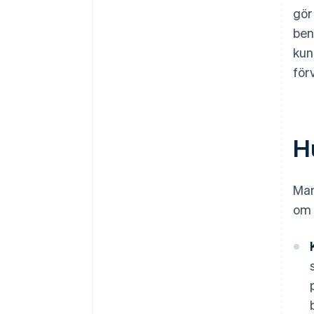
gör
ben
kun
för
H
Man
om 