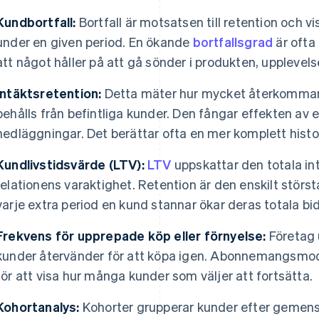
Kundbortfall:
Bortfall är motsatsen till retention och 
under en given period. En ökande
bortfallsgrad
är ofta
att något håller på att gå sönder i produkten, upplevel
Intäktsretention:
Detta mäter hur mycket återkommand
behålls från befintliga kunder. Den fångar effekten av
nedläggningar. Det berättar ofta en mer komplett histor
Kundlivstidsvärde (LTV):
LTV
uppskattar den totala in
relationens varaktighet. Retention är den enskilt stör
varje extra period en kund stannar ökar deras totala bi
Frekvens för upprepade köp eller förnyelse:
Företag 
kunder återvänder för att köpa igen. Abonnemangsmod
för att visa hur många kunder som väljer att fortsätta.
Kohortanalys:
Kohorter grupperar kunder efter geme