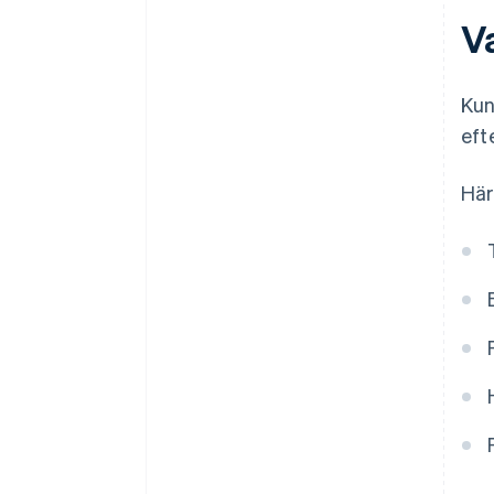
V
Kun
eft
Här