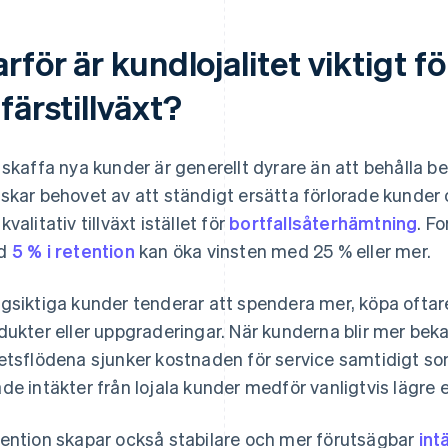
rför är kundlojalitet viktigt fö
färstillväxt?
 skaffa nya kunder är generellt dyrare än att behålla b
skar behovet av att ständigt ersätta förlorade kunder o
valitativ tillväxt istället för
bortfallsåterhämtning
. F
d
5 % i retention
kan öka vinsten med 25 % eller mer.
gsiktiga kunder tenderar att spendera mer, köpa oftar
dukter eller uppgraderingar. När kunderna blir mer be
etsflödena sjunker kostnaden för service samtidigt som
de intäkter från lojala kunder medför vanligtvis lägre 
ention skapar också stabilare och mer förutsägbar
int