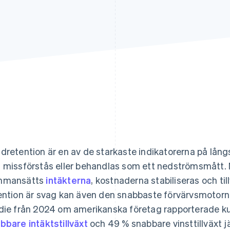
dretention är en av de starkaste indikatorerna på långs
 missförstås eller behandlas som ett nedströmsmått. N
mmansätts
intäkterna
, kostnaderna stabiliseras och til
ention är svag kan även den snabbaste förvärvsmotorn 
die från 2024 om amerikanska företag rapporterade 
bbare intäktstillväxt
och 49 % snabbare vinsttillväxt 