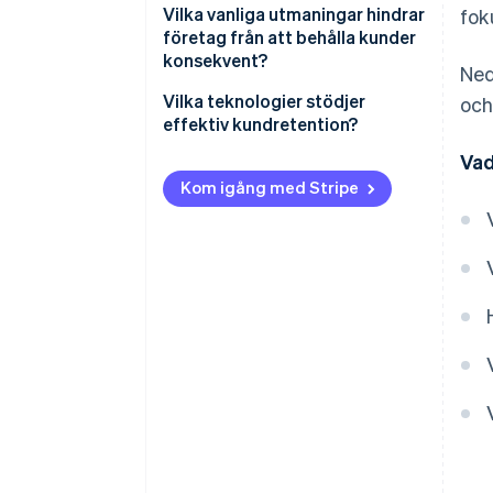
Vilka vanliga utmaningar hindrar
fok
företag från att behålla kunder
konsekvent?
Ned
Vilka teknologier stödjer
och
effektiv kundretention?
Vad
Kundsupport och ledning
Kom igång med Stripe
Analys och beteendespårning
Fakturerings- och
betalningsinfrastruktur