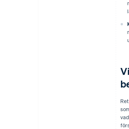
Vi
b
Ret
som
vad
för