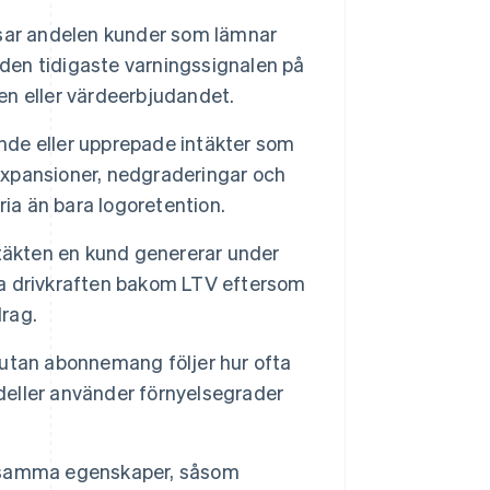
visar andelen kunder som lämnar
 den tidigaste varningssignalen på
sen eller värdeerbjudandet.
e eller upprepade intäkter som
 expansioner, nedgraderingar och
ia än bara logoretention.
täkten en kund genererar under
sta drivkraften bakom LTV eftersom
drag.
utan abonnemang följer hur ofta
eller använder förnyelsegrader
nsamma egenskaper, såsom