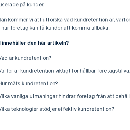
userade på kunder.
an kommer vi att utforska vad kundretention är, varför de
 hur företag kan få kunder att komma tillbaka.
 innehåller den här artikeln?
Vad är kundretention?
Varför är kundretention viktigt för hållbar företagstillv
Hur mäts kundretention?
Vilka vanliga utmaningar hindrar företag från att behå
Vilka teknologier stödjer effektiv kundretention?