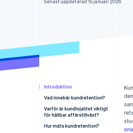
Senast uppdaterad 15 januari 2026
Accelererad kassaprocess
Financial Connections
Länkade finanskontodata
Introduktion
Kun
den
Vad innebär kundretention?
sa
Varför är kundlojalitet viktigt
ret
för hållbar affärstillväxt?
stu
Hur mäts kundretention?
sna