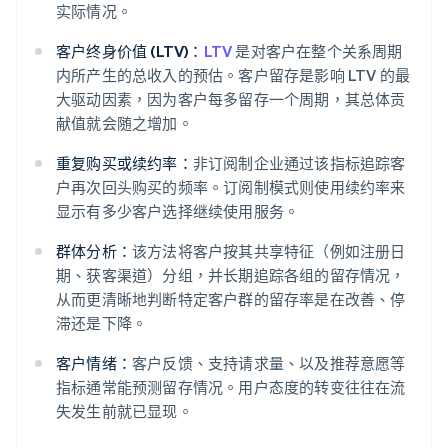
实际情况。
客户终身价值 (LTV)：
LTV
是对客户在整个关系周期
内所产生的总收入的预估。客户留存是影响 LTV 的最
大驱动因素，因为客户每多留存一个周期，其总体贡
献值就会随之增加。
重复购买或续约率：
非订阅制企业通过该指标追踪客
户再次回头购买的频率。订阅制模式则使用续约率来
显示有多少客户选择继续使用服务。
群体分析：
该方法将客户按其共享特征（例如注册日
期、获客渠道）分组，并长期追踪各组的留存情况，
从而更清晰地判断特定客户群的留存率是在改善、停
滞还是下降。
客户情绪：
客户反馈、支持请求量、以及推荐意愿等
指标通常能预测留存情况。用户态度的转变往往在流
失发生前就已显现。