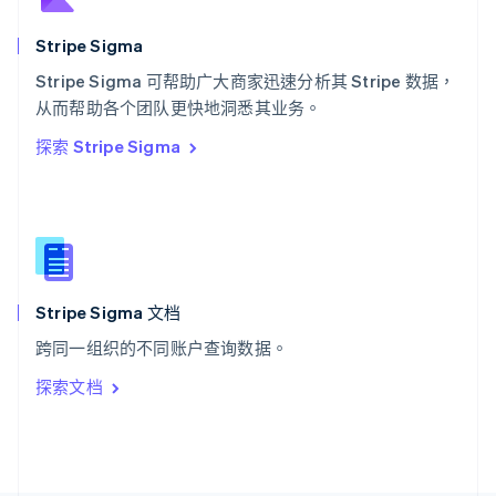
斯洛文尼亚
English
Italiano
Stripe Sigma
泰国
ไทย
English
Stripe Sigma 可帮助广大商家迅速分析其 Stripe 数据，
希腊
从而帮助各个团队更快地洞悉其业务。
English
探索 Stripe Sigma
西班牙
Español
English
新加坡
English
简体中文
新西兰
English
匈牙利
English
Stripe Sigma 文档
意大利
跨同一组织的不同账户查询数据。
Italiano
English
印度
探索文档
English
英国
English
直布罗陀
English