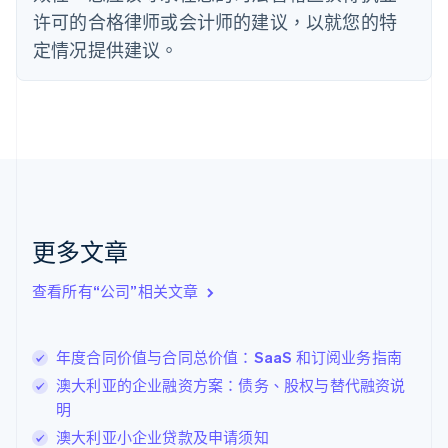
法国
许可的合格律师或会计师的建议，以就您的特
Français
English
定情况提供建议。
芬兰
English
Svenska
荷兰
Nederlands
English
加拿大
English
Français
捷克
English
克罗地亚
English
Italiano
更多文章
拉脱维亚
English
查看所有“公司”相关文章
立陶宛
English
列支敦士登
年度合同价值与合同总价值：SaaS 和订阅业务指南
Deutsch
English
卢森堡
澳大利亚的企业融资方案：债务、股权与替代融资说
Français
Deutsch
English
明
罗马尼亚
澳大利亚小企业贷款及申请须知
English