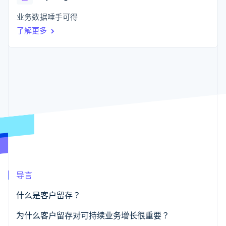
接入 125+ 种支
Stripe Sigma
产品路线图
SaaS
付方式
自定义报告
Sessions 年度大会
业务数据唾手可得
Authorization
Data Pipeline
招聘
Boost
数据同步
了解更多
资讯中心
支付成功率优
资源
Stripe Press
化
按行业
Link
应用集成
加速结账
AI 企业
代码示例
创作者经济
开发者博客
联系
游戏
API 状态
酒店、旅游与休闲
联系销售
保险
成为合作伙伴
更多
媒体与娱乐
Product roadmap
非营利组织
了解未来规划
专业服务
公共部门
Radar
零售
欺诈防范
Atlas
导言
初创企业注册
生态系统
Climate
什么是客户留存？
碳移除
合作伙伴
为什么客户留存对可持续业务增长很重要？
Stripe App Marketplace