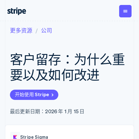
更多资源
公司
按企业阶段
文档
学习
支付
营收
资金管
平台
理
易市
大型企业
Stripe 文档
博客
Payments
Billing
初创企业
API 参考文档
客户案例
客户留存：为什么重
在线支付
经常性收入
Global
Conn
库与 SDK
指南
Managed
Metronome
Payouts
Stripe Apps
Payments
按用量计费
平台
要以及如何改进
备案商家解决
Subscriptions
向第三
按应用场景
方案
方打款
支持
订阅管理
Payment links
Crypto
指南
智能体商务
Invoicing
钱包、
加密货币
获取支持
无代码支付
一次性或定期
开始使用 Stripe
稳定币
电子商务
接受线上付款
托管支持方案
Checkout
账单
发行和
嵌入式金融
实施预置结账流程
专业服务
预构建支付界
Tax
发卡基
财务自动化
构建平台或交易市场
最后更新日期：2026 年 1 月 15 日
面
销售税和增值
础设施
全球化企业
管理订阅
Elements
税自动化
应用内支付
提供按用量计费
灵活的 UI 组件
Revenue
交易市场
发行稳定币支持的支付卡
Payment
Recognition
公司
资金管理
通过智能体配置和管理服
methods
会计自动化
Stripe Sigma
平台
务