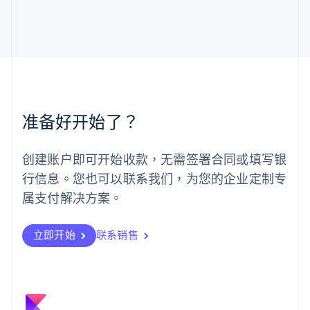
马尔他
English
马来西亚
English
简体中文
美国
English
Español
简体中文
墨西哥
Español
English
准备好开始了？
挪威
English
葡萄牙
创建账户即可开始收款，无需签署合同或填写银
Português
English
行信息。您也可以联系我们，为您的企业定制专
日本
日本語
English
属支付解决方案。
瑞典
Svenska
English
瑞士
立即开始
联系销售
Deutsch
Français
Italiano
English
塞浦路斯
English
斯洛伐克
English