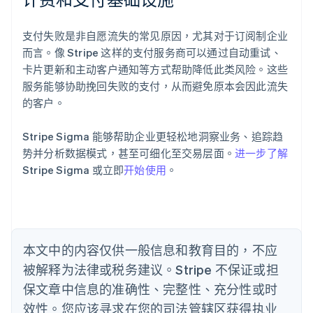
阿联酋
English
支付失败是非自愿流失的常见原因，尤其对于订阅制企业
爱尔兰
而言。像 Stripe 这样的支付服务商可以通过自动重试、
English
爱沙尼亚
卡片更新和主动客户通知等方式帮助降低此类风险。这些
English
服务能够协助挽回失败的支付，从而避免原本会因此流失
奥地利
的客户。
Deutsch
English
澳大利亚
Stripe Sigma 能够帮助企业更轻松地洞察业务、追踪趋
English
巴西
势并分析数据模式，甚至可细化至交易层面。
进一步了解
Português
English
Stripe Sigma 或立即
开始使用
。
保加利亚
English
比利时
Nederlands
Français
Deutsch
English
波兰
本文中的内容仅供一般信息和教育目的，不应
English
丹麦
被解释为法律或税务建议。Stripe 不保证或担
English
保文章中信息的准确性、完整性、充分性或时
德国
效性。您应该寻求在您的司法管辖区获得执业
Deutsch
English