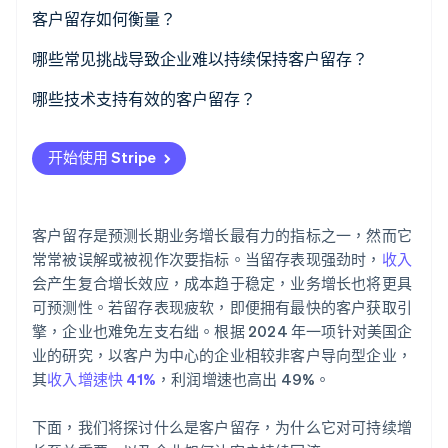
客户留存如何衡量？
哪些常见挑战导致企业难以持续保持客户留存？
Stripe Sessions 2026
了解 Stripe 如何为 AI 构建经济基础设施。
哪些技术支持有效的客户留存？
立即观看
客户支持与管理
开始使用 Stripe
分析与行为追踪
计费和支付基础设施
客户留存是预测长期业务增长最有力的指标之一，然而它
常常被误解或被视作次要指标。当留存表现强劲时，
收入
会产生复合增长效应，成本趋于稳定，业务增长也将更具
可预测性。若留存表现疲软，即便拥有最快的客户获取引
擎，企业也难免左支右绌。根据 2024 年一项针对美国企
业的研究，以客户为中心的企业相较非客户导向型企业，
其
收入增速快 41%
，利润增速也高出 49%。
下面，我们将探讨什么是客户留存，为什么它对可持续增