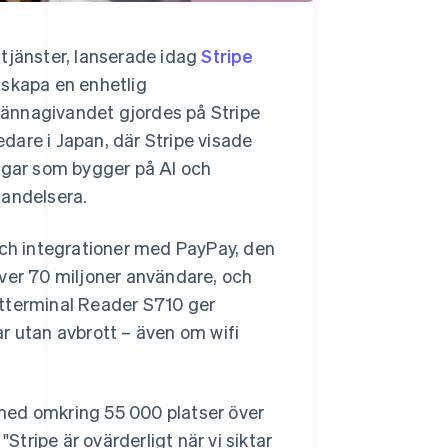
 tjänster, lanserade idag
Stripe
 skapa en enhetlig
lkännagivandet gjordes på Stripe
dare i Japan, där Stripe visade
ingar som bygger på AI och
 handelsera.
ch integrationer med PayPay, den
er 70 miljoner användare, och
rtterminal Reader S710 ger
r utan avbrott – även om wifi
r med omkring 55 000 platser över
Stripe är ovärderligt när vi siktar