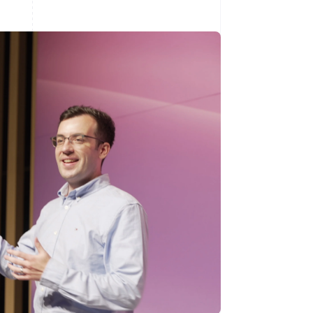
Stripe Sessions 2026
Se hur Stripe bygger den
ekonomiska
infrastrukturen för AI.
Titta nu