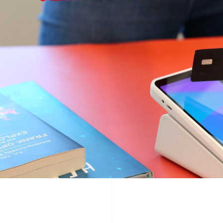
Grekland
Malaysia
English
English
简体中文
Hongkong SAR, Kina
Malta
English
简体中文
English
Indien
Mexiko
English
Español
English
Irland
Nederländerna
English
Nederlands
English
Italien
Norge
Italiano
English
English
Japan
Nya Zeeland
日本語
English
English
Kanada
Polen
English
Français
English
Kroatien
Portugal