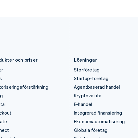
English
Italiano
Português
English
Lettland
Rumänien
English
English
Liechtenstein
Schweiz
Deutsch
English
Deutsch
Français
Italiano
English
Litauen
Singapore
English
English
简体中文
Luxemburg
Slovakien
Français
Deutsch
English
English
dukter och priser
Lösningar
er
Storföretag
s
Startup-företag
oriseringsförstärkning
Agentbaserad handel
ng
Kryptovaluta
tal
E-handel
ckout
Integrerad finansiering
mate
Ekonomiautomatisering
nect
Globala företag