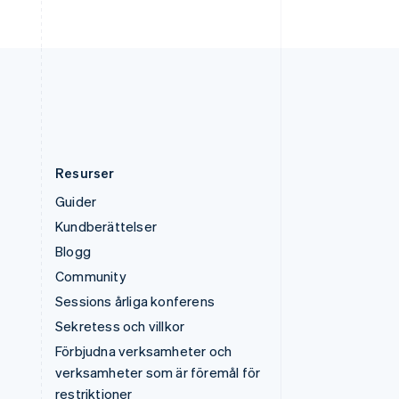
English
USA
English
Español
简体中文
Österrike
Deutsch
English
Resurser
Guider
Kundberättelser
Blogg
Community
Sessions årliga konferens
Sekretess och villkor
Förbjudna verksamheter och
verksamheter som är föremål för
restriktioner