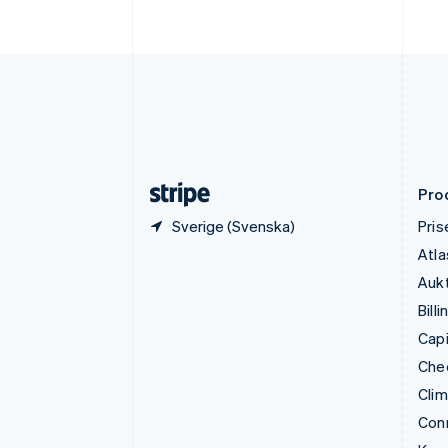
简体中文
English
Finland
English
Svenska
Frankrike
Français
English
Förenade Arabemiraten
English
Gibraltar
English
Pro
Sverige (Svenska)
Pris
Atla
Aukt
Billi
Capi
Che
Cli
Con