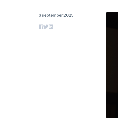
Accelererad kassaprocess
Financial Connections
Länkade finanskontodata
3 september 2025