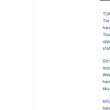
TOK
Ter
han
Tou
upp
sta
Str
led
Wei
han
sku
Inf
hel