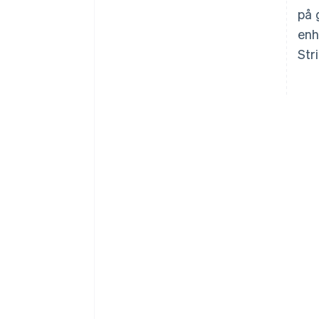
på 
enh
Str