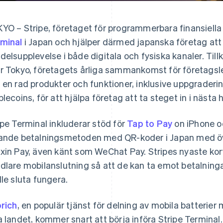
YO – Stripe, företaget för programmerbara finansiella
minal
i Japan och hjälper därmed japanska företag att
delsupplevelse i både digitala och fysiska kanaler. Til
r Tokyo, företagets årliga sammankomst för företagsle
 en rad produkter och funktioner, inklusive uppgrader
blecoins, för att hjälpa företag att ta steget in i nästa
ipe Terminal inkluderar stöd för
Tap to Pay
on iPhone o
ande betalningsmetoden med QR-koder i Japan med öv
xin Pay, även känt som WeChat Pay. Stripes nyaste ko
dlare mobilanslutning så att de kan ta emot betalninga
lle sluta fungera.
orich
, en populär tjänst för delning av mobila batterie
a landet, kommer snart att börja införa Stripe Terminal. "