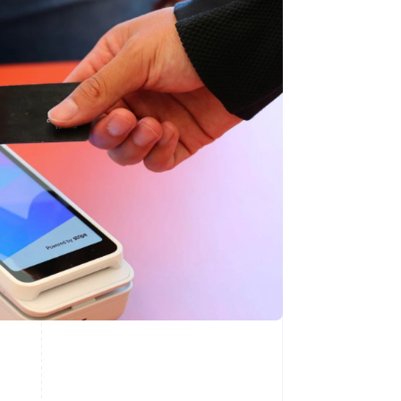
Slovenien
English
Italiano
Spanien
Español
English
Storbritannien
English
Sverige
Svenska
English
Thailand
ไทย
English
Tjeckien
English
Tyskland
Deutsch
English
Ungern