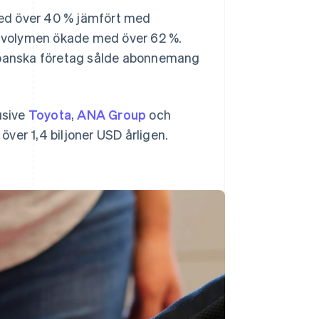
ed över 40 % jämfört med
svolymen ökade med över 62 %.
japanska företag sålde abonnemang
usive
Toyota
,
ANA Group
och
 över 1,4 biljoner USD årligen.