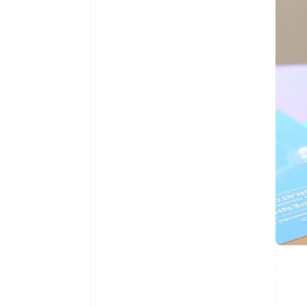
Australien
English
Belgien
Nederlands
Français
Deutsch
English
Brasilien
Português
English
Bulgarien
English
Cypern
English
Danmark
English
Estland
English
Fastlandskina