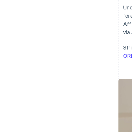
Und
för
Aff
via 
Str
OR