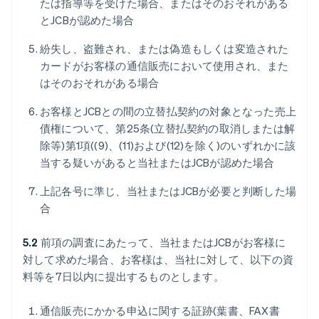
たは指導等を受けた場合、またはそのおそれがある
とJCBが認めた場合
紛失し、盗難され、または偽造もしくは変造された
カードがお客様の通信販売において使用され、また
はそのおそれがある場合
お客様とJCBとの間の立替払契約の対象となった売上
債権について、第25条(立替払契約の取消しまたは解
除等)第1項((9)、(11)および(12)を除く)のいずれかに該
当する疑いがあると当社またはJCBが認めた場合
上記各号に準じ、当社またはJCBが必要と判断した場
合
5.2
前項の調査にあたって、当社またはJCBがお客様に
対して求めた場合、お客様は、当社に対して、以下の資
料等を7日以内に提出するものとします。
通信販売にかかる申込に関する証跡(葉書、FAX書