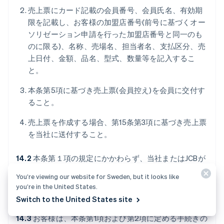
売上票にカード記載の会員番号、会員氏名、有効期
限を記載し、お客様の加盟店番号(前号に基づくオー
ソリゼーション申請を行った加盟店番号と同一のも
のに限る)、名称、売場名、担当者名、支払区分、売
上日付、金額、品名、型式、数量等を記入するこ
と。
本条第5項に基づき売上票(会員控え)を会員に交付す
ること。
売上票を作成する場合、第15条第3項に基づき売上票
を当社に送付すること。
14.2
本条第１項の規定にかかわらず、当社またはJCBが
別途通信販売の方法を指定し、お客様に通知した場合に
You’re viewing our website for Sweden, but it looks like
は、お客様は指定された方法により通信販売を行うもの
you’re in the United States.
とします。
Switch to the United States site
14.3
お客様は、本条第1項および第2項に定める手続きの