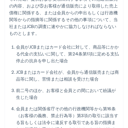
の内容、および⑤お客様が通信販売により取得した売上
債権に関係する、または会員からの申出もしくは行政機
関等からの指摘等に関係するその他の事項について、当
社またはJCBの調査に速やかに協力しなければならない
ものとします。
会員がJCBまたはカード会社に対して、商品等にかか
る代金の支払いに関して、第24条第1項に定める支払
停止の抗弁を申し出た場合
JCBまたはカード会社が、会員から通信販売または商
品等に関し、苦情または相談を受けた場合
前二号のほか、お客様と会員との間において紛議が
生じた場合
会員または関係省庁その他の行政機関等から第16条
（お客様の義務、禁止行為等）第3項の取引に該当す
る旨もしくは法令に違反する取引である旨の指摘ま