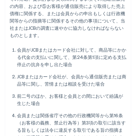
の内容、および⑤お客様が通信販売により取得した売上
債権に関係する、または会員からの申出もしくは行政機
関等からの指摘等に関係するその他の事項について、当
社またはJCBの調査に速やかに協力しなければならない
ものとします。
会員がJCBまたはカード会社に対して、商品等にかか
る代金の支払いに関して、第24条第1項に定める支払
停止の抗弁を申し出た場合
JCBまたはカード会社が、会員から通信販売または商
品等に関し、苦情または相談を受けた場合
前二号のほか、お客様と会員との間において紛議が
生じた場合
会員または関係省庁その他の行政機関等から第16条
（お客様の義務、禁止行為等）第3項の取引に該当す
る旨もしくは法令に違反する取引である旨の指摘ま