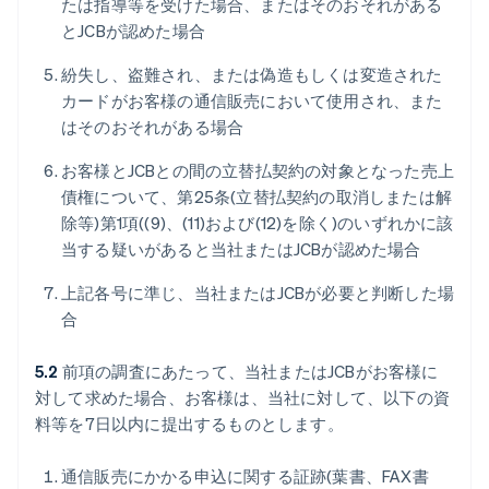
たは指導等を受けた場合、またはそのおそれがある
とJCBが認めた場合
紛失し、盗難され、または偽造もしくは変造された
カードがお客様の通信販売において使用され、また
はそのおそれがある場合
お客様とJCBとの間の立替払契約の対象となった売上
債権について、第25条(立替払契約の取消しまたは解
除等)第1項((9)、(11)および(12)を除く)のいずれかに該
当する疑いがあると当社またはJCBが認めた場合
上記各号に準じ、当社またはJCBが必要と判断した場
合
5.2
前項の調査にあたって、当社またはJCBがお客様に
対して求めた場合、お客様は、当社に対して、以下の資
料等を7日以内に提出するものとします。
通信販売にかかる申込に関する証跡(葉書、FAX書