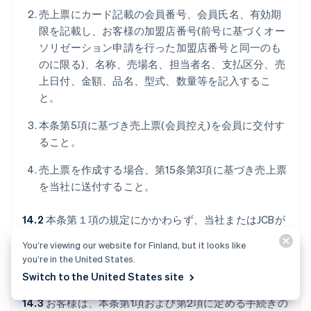
売上票にカード記載の会員番号、会員氏名、有効期
限を記載し、お客様の加盟店番号(前号に基づくオー
ソリゼーション申請を行った加盟店番号と同一のも
のに限る)、名称、売場名、担当者名、支払区分、売
上日付、金額、品名、型式、数量等を記入するこ
と。
本条第5項に基づき売上票(会員控え)を会員に交付す
ること。
売上票を作成する場合、第15条第3項に基づき売上票
を当社に送付すること。
14.2
本条第１項の規定にかかわらず、当社またはJCBが
別途通信販売の方法を指定し、お客様に通知した場合に
You’re viewing our website for Finland, but it looks like
は、お客様は指定された方法により通信販売を行うもの
you’re in the United States.
とします。
Switch to the United States site
14.3
お客様は、本条第1項および第2項に定める手続きの