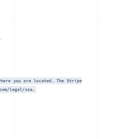
項
where you are located. The Stripe
com/legal/ssa.