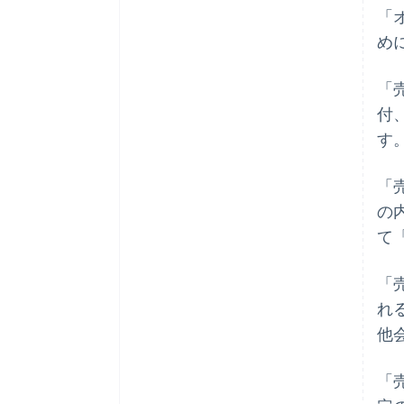
「
め
「
付
す
「
の
て
「
れ
他
「