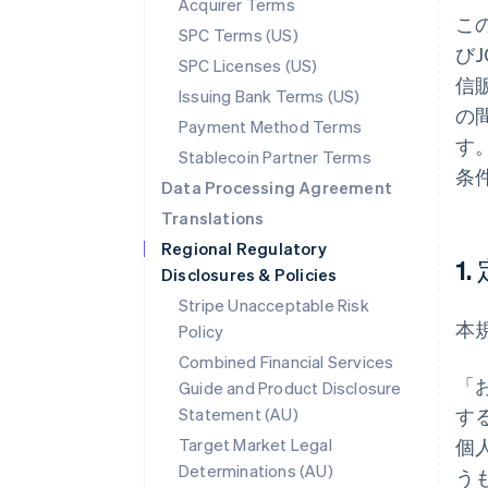
Acquirer Terms
こ
SPC Terms (US)
び
SPC Licenses (US)
信
Issuing Bank Terms (US)
の
Payment Method Terms
す
Stablecoin Partner Terms
条
Data Processing Agreement
Translations
Regional Regulatory
1.
Disclosures & Policies
Stripe Unacceptable Risk
本
Policy
Combined Financial Services
「
Guide and Product Disclosure
Statement (AU)
す
Target Market Legal
個
Determinations (AU)
う