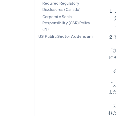
Required Regulatory
Disclosures (Canada)
Corporate Social
Responsibility (CSR) Policy
(IN)
US Public Sector Addendum
「
J
「
「
ま
「
れ