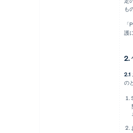
定
も
「
護
2
2.1
の