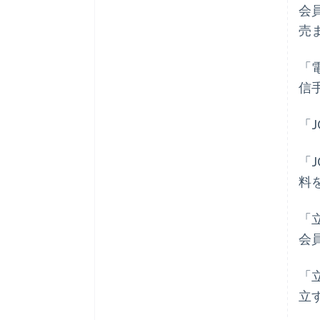
会
売
「
信
「
「
料
「
会
「
立