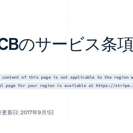
JCBのサービス条
 content of this page is not applicable to the region 
al page for your region is available at https://stripe.
更新日: 2017年9月1日