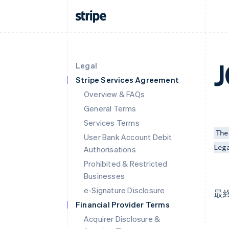
Legal
Stripe Services Agreement
Overview & FAQs
General Terms
Services Terms
The
User Bank Account Debit
Leg
Authorisations
Prohibited & Restricted
Businesses
e-Signature Disclosure
最終
Financial Provider Terms
Acquirer Disclosure &