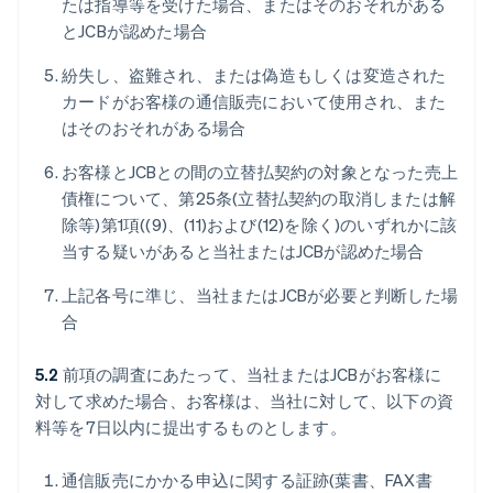
たは指導等を受けた場合、またはそのおそれがある
とJCBが認めた場合
紛失し、盗難され、または偽造もしくは変造された
カードがお客様の通信販売において使用され、また
はそのおそれがある場合
お客様とJCBとの間の立替払契約の対象となった売上
債権について、第25条(立替払契約の取消しまたは解
除等)第1項((9)、(11)および(12)を除く)のいずれかに該
当する疑いがあると当社またはJCBが認めた場合
上記各号に準じ、当社またはJCBが必要と判断した場
合
5.2
前項の調査にあたって、当社またはJCBがお客様に
対して求めた場合、お客様は、当社に対して、以下の資
料等を7日以内に提出するものとします。
通信販売にかかる申込に関する証跡(葉書、FAX書