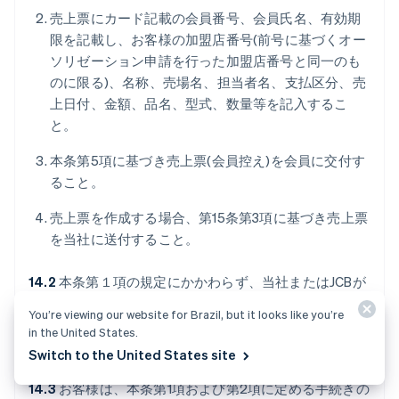
売上票にカード記載の会員番号、会員氏名、有効期
限を記載し、お客様の加盟店番号(前号に基づくオー
ソリゼーション申請を行った加盟店番号と同一のも
のに限る)、名称、売場名、担当者名、支払区分、売
上日付、金額、品名、型式、数量等を記入するこ
と。
本条第5項に基づき売上票(会員控え)を会員に交付す
ること。
売上票を作成する場合、第15条第3項に基づき売上票
を当社に送付すること。
14.2
本条第１項の規定にかかわらず、当社またはJCBが
別途通信販売の方法を指定し、お客様に通知した場合に
You’re viewing our website for Brazil, but it looks like you’re
は、お客様は指定された方法により通信販売を行うもの
in the United States.
とします。
Switch to the United States site
14.3
お客様は、本条第1項および第2項に定める手続きの