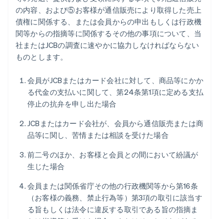
の内容、および⑤お客様が通信販売により取得した売上
債権に関係する、または会員からの申出もしくは行政機
関等からの指摘等に関係するその他の事項について、当
社またはJCBの調査に速やかに協力しなければならない
ものとします。
会員がJCBまたはカード会社に対して、商品等にかか
る代金の支払いに関して、第24条第1項に定める支払
停止の抗弁を申し出た場合
JCBまたはカード会社が、会員から通信販売または商
品等に関し、苦情または相談を受けた場合
前二号のほか、お客様と会員との間において紛議が
生じた場合
会員または関係省庁その他の行政機関等から第16条
（お客様の義務、禁止行為等）第3項の取引に該当す
る旨もしくは法令に違反する取引である旨の指摘ま