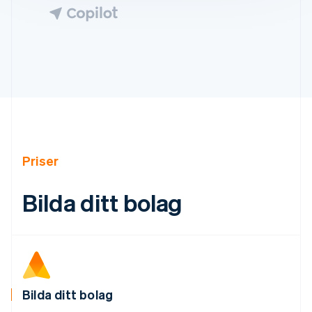
Australien
English
Belgien
Nederlands
Français
Deutsch
English
Brasilien
Português
English
Bulgarien
Priser
English
Cypern
Bilda ditt bolag
English
Danmark
English
Estland
English
Fastlandskina
简体中文
English
Finland
Bilda ditt bolag
English
Svenska