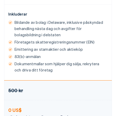
Frankrike
Français
English
Förenade Arabemiraten
Inkluderar
English
Bildande av bolag i Delaware, inklusive påskyndad
Gibraltar
behandling nästa dag och avgifter för
English
bolagsbildning i delstaten
Grekland
English
Företagets skatteregistreringsnummer (EIN)
Hongkong SAR, Kina
Emittering av stamaktier och aktieköp
English
简体中文
Indien
83(b)-anmälan
English
Dokumentmallar som hjälper dig sälja, rekrytera
Irland
och driva ditt företag
English
Italien
Italiano
English
Japan
500 kr
日本語
English
Kanada
English
Français
Kroatien
0 US$
English
Italiano