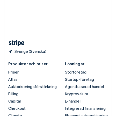
Tyskland
Deutsch
English
Ungern
English
USA
English
Español
简体中文
Österrike
Deutsch
English
Sverige (Svenska)
Produkter och priser
Lösningar
Priser
Storföretag
Atlas
Startup-företag
Auktoriseringsförstärkning
Agentbaserad handel
Billing
Kryptovaluta
Capital
E-handel
Checkout
Integrerad finansiering
Climate
Ekonomiautomatisering