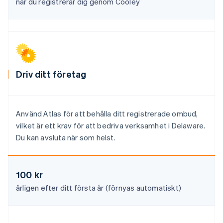
när du registrerar dig genom Cooley
Lettland
English
Liechtenstein
Deutsch
English
Litauen
English
Luxemburg
Driv ditt företag
Français
Deutsch
English
Malaysia
English
简体中文
Malta
Använd Atlas för att behålla ditt registrerade ombud,
English
vilket är ett krav för att bedriva verksamhet i Delaware.
Mexiko
Du kan avsluta när som helst.
Español
English
Nederländerna
Nederlands
English
Norge
100 kr
English
årligen efter ditt första år (förnyas automatiskt)
Nya Zeeland
English
Polen
English