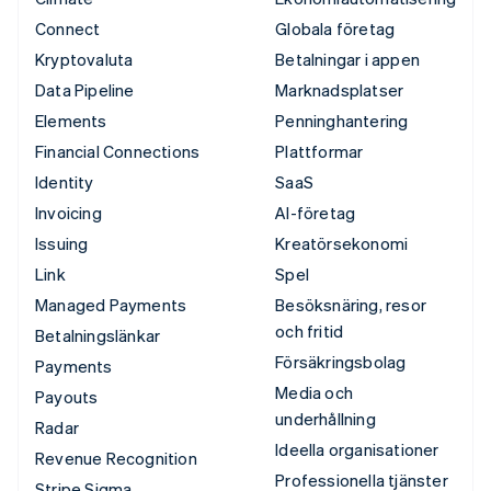
Connect
Globala företag
Kryptovaluta
Betalningar i appen
Data Pipeline
Marknadsplatser
Elements
Penninghantering
Financial Connections
Plattformar
Identity
SaaS
Invoicing
AI-företag
Issuing
Kreatörsekonomi
Link
Spel
Managed Payments
Besöksnäring, resor
och fritid
Betalningslänkar
Försäkringsbolag
Payments
Media och
Payouts
underhållning
Radar
Ideella organisationer
Revenue Recognition
Professionella tjänster
Stripe Sigma