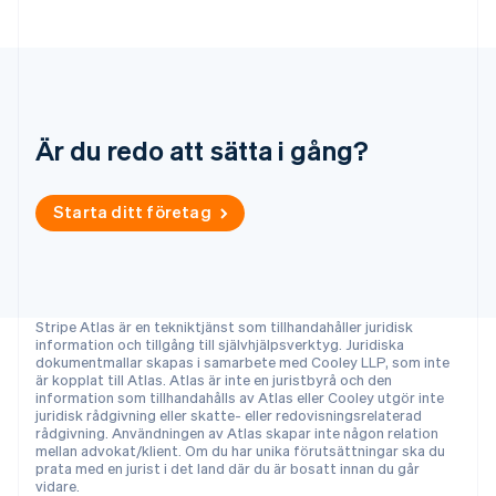
Portugal
Português
English
Rumänien
English
Schweiz
Deutsch
Français
Italiano
English
Singapore
Är du redo att sätta i gång?
English
简体中文
Slovakien
Starta ditt företag
English
Slovenien
English
Italiano
Spanien
Español
English
Stripe Atlas är en tekniktjänst som tillhandahåller juridisk
Storbritannien
information och tillgång till självhjälpsverktyg. Juridiska
English
dokumentmallar skapas i samarbete med Cooley LLP, som inte
Sverige
är kopplat till Atlas. Atlas är inte en juristbyrå och den
information som tillhandahålls av Atlas eller Cooley utgör inte
Svenska
English
juridisk rådgivning eller skatte- eller redovisningsrelaterad
Thailand
rådgivning. Användningen av Atlas skapar inte någon relation
ไทย
English
mellan advokat/klient. Om du har unika förutsättningar ska du
Tjeckien
prata med en jurist i det land där du är bosatt innan du går
vidare.
English