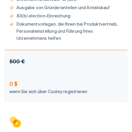
English
Ausgabe von Gründeranteilen und Anteilskauf
Indien
83(b) election-Einreichung
English
Irland
Dokumentvorlagen, die Ihnen bei Produktvertrieb,
English
Personaleinstellung und Führung Ihres
Italien
Unternehmens helfen
Italiano
English
Japan
日本語
English
Kanada
500 €
English
Français
Kroatien
English
Italiano
Lettland
0 $
English
wenn Sie sich über Cooley registrieren
Liechtenstein
Deutsch
English
Litauen
English
Luxemburg
Français
Deutsch
English
Malaysia