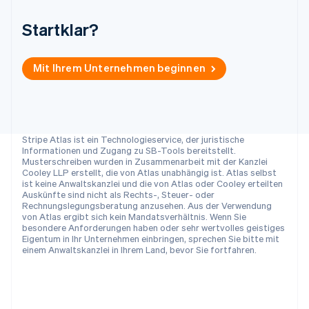
Deutsch
Français
Italiano
English
Singapur
Startklar?
English
简体中文
Slowakei
English
Mit Ihrem Unternehmen beginnen
Slowenien
English
Italiano
Sonderverwaltungsregion Hongkong,
China
Stripe Atlas ist ein Technologieservice, der juristische
English
简体中文
Informationen und Zugang zu SB-Tools bereitstellt.
Spanien
Musterschreiben wurden in Zusammenarbeit mit der Kanzlei
Español
English
Cooley LLP erstellt, die von Atlas unabhängig ist. Atlas selbst
Thailand
ist keine Anwaltskanzlei und die von Atlas oder Cooley erteilten
Auskünfte sind nicht als Rechts-, Steuer- oder
ไทย
English
Rechnungslegungsberatung anzusehen. Aus der Verwendung
Tschechische Republik
von Atlas ergibt sich kein Mandatsverhältnis. Wenn Sie
English
besondere Anforderungen haben oder sehr wertvolles geistiges
Ungarn
Eigentum in Ihr Unternehmen einbringen, sprechen Sie bitte mit
einem Anwaltskanzlei in Ihrem Land, bevor Sie fortfahren.
English
Vereinigte Arabische Emirate
English
Vereinigte Staaten
English
Español
简体中文