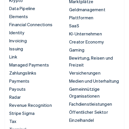
Krypto
Marktplätze
Data Pipeline
Geldmanagement
Elements
Plattformen
Financial Connections
SaaS
Identity
KI-Unternehmen
Invoicing
Creator Economy
Issuing
Gaming
Link
Bewirtung, Reisen und
Managed Payments
Freizeit
Zahlungslinks
Versicherungen
Payments
Medien und Unterhaltung
Payouts
Gemeinnützige
Organisationen
Radar
Fachdienstleistungen
Revenue Recognition
Öffentlicher Sektor
Stripe Sigma
Einzelhandel
Tax