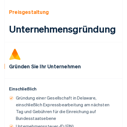
English
Belgien
Preisgestaltung
Nederlands
Français
Deutsch
English
Brasilien
Unternehmensgründung
Português
English
Bulgarien
English
Dänemark
English
Deutschland
Deutsch
English
Gründen Sie Ihr Unternehmen
Estland
English
Festlandchina
简体中文
English
Einschließlich
Finnland
English
Svenska
Gründung einer Gesellschaft in Delaware,
Frankreich
einschließlich Expressbearbeitung am nächsten
Français
English
Tag und Gebühren für die Einreichung auf
Gibraltar
Bundesstaatsebene
English
Griechenland
Unternehmenssteuer-ID (EIN)