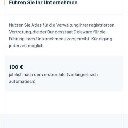
Führen Sie Ihr Unternehmen
English
简体中文
Malta
English
Mexiko
Nutzen Sie Atlas für die Verwaltung Ihrer registrierten
Español
English
Vertretung, die der Bundesstaat Delaware für die
Neuseeland
Führung Ihres Unternehmens vorschreibt. Kündigung
English
Niederlande
jederzeit möglich.
Nederlands
English
Norwegen
English
100 €
Österreich
Deutsch
English
jährlich nach dem ersten Jahr (verlängert sich
Polen
automatisch)
English
Portugal
Português
English
Rumänien
English
Schweden
Svenska
English
Schweiz