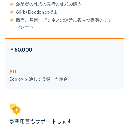
English
Italiano
創業者の株式の発行と株式の購入
ジブラルタル
83(b) Election の提出
English
シンガポール
販売、雇用、ビジネスの運営に役立つ書類のテン
English
简体中文
プレート
スイス
Deutsch
Français
Italiano
English
スウェーデン
Svenska
English
￥50,000
スペイン
Español
English
スロバキア
$0
English
スロベニア
Cooley を通じて登録した場合
English
Italiano
タイ
ไทย
English
チェコ共和国
English
デンマーク
English
事業運営もサポートします
ドイツ