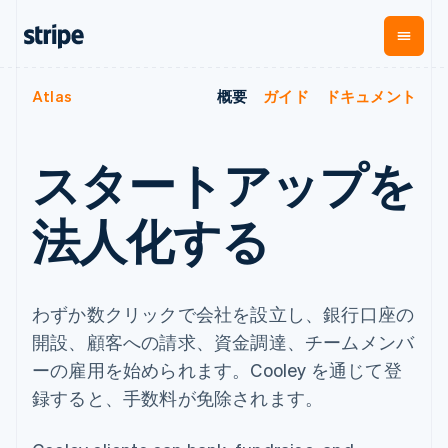
Atlas
概要
ガイド
ドキュメント
企業規模別
ドキュメント
学ぶ
支払い
収益
資金管
プラッ
理
フォー
大企業向け
Stripe のドキュメント
ブログ
とマー
Payments
Billing
スタートアップ向け
API リファレンス
導入事例
スタートアップを
オンライン決
経常収益
ットプ
Global
ライブラリと SDK
ガイド
済
Metronome
Payouts
イス
Stripe Apps
Managed
法人化する
従量課金
Payments
第三者
Connec
ユースケース別
マーチャント
サブスクリ
への入
サポート
プション
オブレコード
金
プラッ
ガイド
エージェンティックコマ
サブスクリ
ソリューショ
Payment links
フォー
ース
サポートに問い合わせる
プションの
ン
わずか数クリックで会社を設立し、銀行口座の
決済の
E コマース / ECサイト
オンライン決済を受け付
管理サポートプラン
コーディング
管理
Invoicing
築
埋込型金融
け
プロフェッショナルサー
開設、顧客への請求、資金調達、チームメンバ
1 回限りまた
不要の決済ペ
請求・財務関連
構築済みの決済を実装
ビス
は継続
ージ
Checkout
ーの雇用を始められます。Cooley を通じて登
グローバルビジネス
プラットフォームまたは
構築済み決済
Tax
アプリ内決済
マーケットプレイスを構
録すると、手数料が免除されます。
消費税と
UI
マーケットプレイス
築する
VAT の自動
Elements
資金管理
サブスクリプションを管
柔軟な UI コン
計算
Revenue
会社
プラットフォーム
理