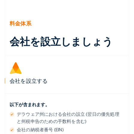
English
イギリス
English
イタリア
料金体系
Italiano
English
インド
会社を設立しましょう
English
エストニア
English
オーストラリア
English
オーストリア
Deutsch
English
オランダ
会社を設立する
Nederlands
English
カナダ
English
Français
キプロス
以下が含まれます。
English
デラウェア州における会社の設立 (翌日の優先処理
ギリシア
と州税申告のための手数料を含む)
English
クロアチア
会社の納税者番号 (EIN)