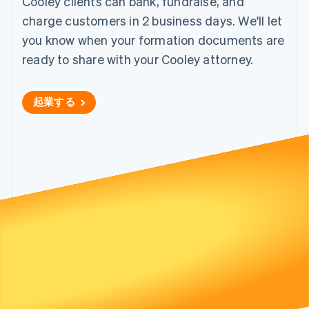
Cooley clients can bank, fundraise, and
Recognition
ポーネント
SaaS
従量課金請求を提供
決済手段
charge customers in 2 business days. We'll let
製品ロードマップ
ステーブルコイン担保型
会計管理の
125 以上の決
Sessions 年次カンファ
のカードを発行
you know when your formation documents are
自動化
済手段を利用
レンス
エージェントによるサー
Stripe
可能
Terminal
ready to share with your Cooley attorney.
採用情報
ビスのプロビジョニング
Sigma
業種別
対面支払い
ニュースルーム
と管理
カスタムレ
Authorization
Stripe Press
ポート
Boost
AI 企業
起業する
Data
決済成功率の
クリエイターエコノミ―
Pipeline
最適化
ゲーム
リソース
データの同
Link
ホスピタリティ、旅行、
お問い合わせ
期
スピーディー
レジャー
な決済
保険
アプリへの導入
営業にお問い合わせ
メディアおよびエンター
コードサンプル
パートナーになる
テインメント
開発者のブログ
非営利団体
API ステータス
プロフェッショナルサー
その他
ビス
Product roadmap
パブリックセクター
今後の予定を確認
小売業
Radar
不正防止
エコシステム
Atlas
スタートアップの企業設立