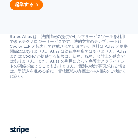
起業する
マレーシア
English
简体中文
メキシコ
Español
English
ラトビア
Stripe Atlas は、法的情報の提供やセルフサービスツールを利用
English
できるテクノロジーサービスです。法的文書のテンプレートは
リトアニア
Cooley LLP と協力して作成されていますが、同社は Atlas と提携
関係にはありません。Atlas は法律事務所ではありません。Atlas
English
または Cooley が提供する情報は、法務、税務、会計上の助言で
リヒテンシュタイン
はありません。また、Atlas の利用によって弁護士とクライアン
Deutsch
English
トの関係が生じることもありません。個別の検討事項がある場合
ルーマニア
は、手続きを進める前に、管轄区域の弁護士への相談をご検討く
ださい。
English
ルクセンブルグ
Français
Deutsch
English
中国香港特別行政区
English
简体中文
中国本土
简体中文
English
日本
日本語
English