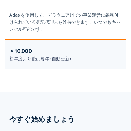
Deutsch
English
ニュージーランド
English
Atlas を使用して、デラウェア州での事業運営に義務付
ノルウェー
けられている登記代理人を維持できます。いつでもキャ
English
ンセル可能です。
ハンガリー
English
フィンランド
English
Svenska
￥10,000
ブラジル
初年度より後は毎年 (自動更新)
Português
English
フランス
Français
English
ブルガリア
English
ベルギー
Nederlands
Français
Deutsch
English
ポーランド
English
ポルトガル
今すぐ始めましょう
Português
English
マルタ
English