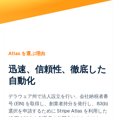
パートナー
Climate
Stripe App Marketplace
カーボンリムーバル
Identity
オンライン本人確認
Atlas を選ぶ理由
Stripe Sessions 2026
Stripe が AI の経済インフラをどのように構築しているかを
迅速、信頼性、徹底した
ご覧ください。
こちらをご覧ください
自動化
デラウェア州で法人設立を行い、会社納税者番
号 (EIN) を取得し、創業者持分を発行し、83(b)
選択を申請するために Stripe Atlas を利用した