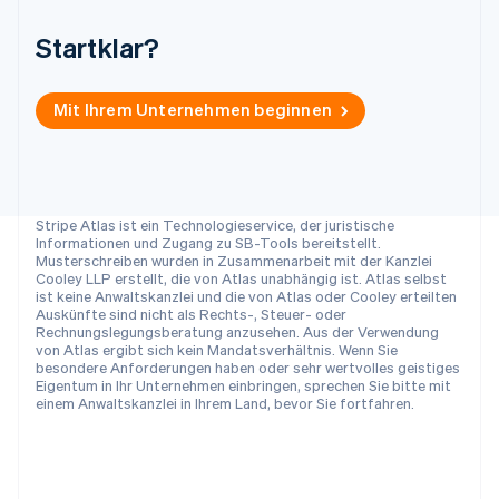
Deutsch
Français
Italiano
English
Singapur
Startklar?
English
简体中文
Slowakei
English
Mit Ihrem Unternehmen beginnen
Slowenien
English
Italiano
Sonderverwaltungsregion Hongkong,
China
Stripe Atlas ist ein Technologieservice, der juristische
English
简体中文
Informationen und Zugang zu SB-Tools bereitstellt.
Spanien
Musterschreiben wurden in Zusammenarbeit mit der Kanzlei
Español
English
Cooley LLP erstellt, die von Atlas unabhängig ist. Atlas selbst
Thailand
ist keine Anwaltskanzlei und die von Atlas oder Cooley erteilten
Auskünfte sind nicht als Rechts-, Steuer- oder
ไทย
English
Rechnungslegungsberatung anzusehen. Aus der Verwendung
Tschechische Republik
von Atlas ergibt sich kein Mandatsverhältnis. Wenn Sie
English
besondere Anforderungen haben oder sehr wertvolles geistiges
Ungarn
Eigentum in Ihr Unternehmen einbringen, sprechen Sie bitte mit
einem Anwaltskanzlei in Ihrem Land, bevor Sie fortfahren.
English
Vereinigte Arabische Emirate
English
Vereinigte Staaten
English
Español
简体中文