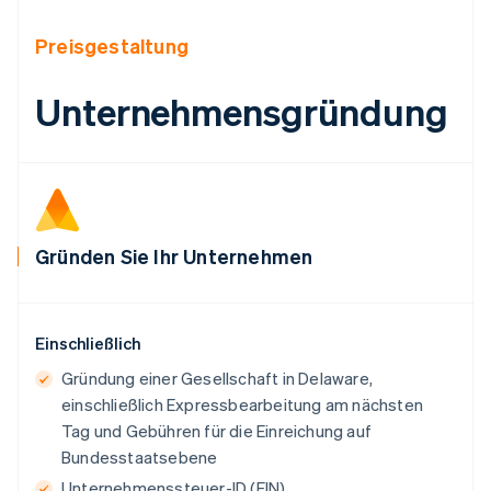
English
Belgien
Preisgestaltung
Nederlands
Français
Deutsch
English
Brasilien
Unternehmensgründung
Português
English
Bulgarien
English
Dänemark
English
Deutschland
Deutsch
English
Gründen Sie Ihr Unternehmen
Estland
English
Festlandchina
简体中文
English
Einschließlich
Finnland
English
Svenska
Gründung einer Gesellschaft in Delaware,
Frankreich
einschließlich Expressbearbeitung am nächsten
Français
English
Tag und Gebühren für die Einreichung auf
Gibraltar
Bundesstaatsebene
English
Griechenland
Unternehmenssteuer-ID (EIN)