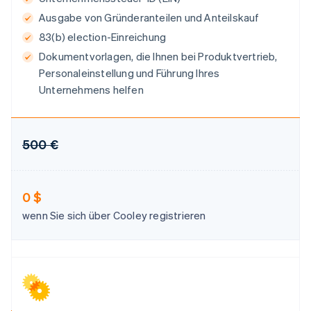
English
Ausgabe von Gründeranteilen und Anteilskauf
Indien
83(b) election-Einreichung
English
Irland
Dokumentvorlagen, die Ihnen bei Produktvertrieb,
English
Personaleinstellung und Führung Ihres
Italien
Unternehmens helfen
Italiano
English
Japan
日本語
English
Kanada
500 €
English
Français
Kroatien
English
Italiano
Lettland
0 $
English
wenn Sie sich über Cooley registrieren
Liechtenstein
Deutsch
English
Litauen
English
Luxemburg
Français
Deutsch
English
Malaysia