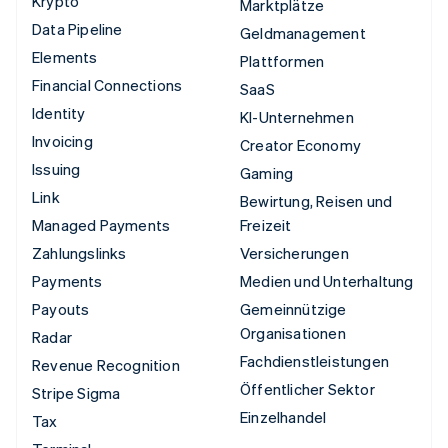
Krypto
Marktplätze
Data Pipeline
Geldmanagement
Elements
Plattformen
Financial Connections
SaaS
Identity
KI-Unternehmen
Invoicing
Creator Economy
Issuing
Gaming
Link
Bewirtung, Reisen und
Managed Payments
Freizeit
Zahlungslinks
Versicherungen
Payments
Medien und Unterhaltung
Payouts
Gemeinnützige
Organisationen
Radar
Fachdienstleistungen
Revenue Recognition
Öffentlicher Sektor
Stripe Sigma
Einzelhandel
Tax