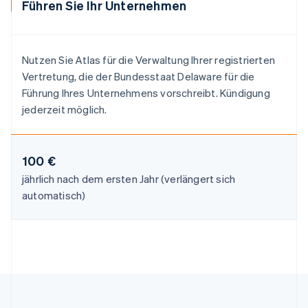
Führen Sie Ihr Unternehmen
English
简体中文
Malta
English
Mexiko
Nutzen Sie Atlas für die Verwaltung Ihrer registrierten
Español
English
Vertretung, die der Bundesstaat Delaware für die
Neuseeland
Führung Ihres Unternehmens vorschreibt. Kündigung
English
Niederlande
jederzeit möglich.
Nederlands
English
Norwegen
English
100 €
Österreich
Deutsch
English
jährlich nach dem ersten Jahr (verlängert sich
Polen
automatisch)
English
Portugal
Português
English
Rumänien
English
Schweden
Svenska
English
Schweiz