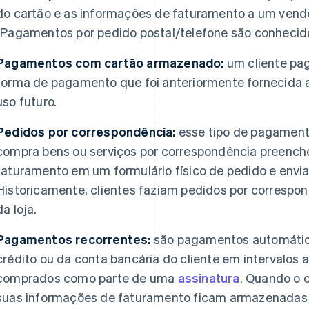
do cartão e as informações de faturamento a um vend
(Pagamentos por pedido postal/telefone são conhec
Pagamentos com cartão armazenado:
um cliente pa
forma de pagamento que foi anteriormente fornecida 
uso futuro.
Pedidos por correspondência:
esse tipo de pagament
compra bens ou serviços por correspondência preenc
faturamento em um formulário físico de pedido e envi
Historicamente, clientes faziam pedidos por correspo
da loja.
Pagamentos recorrentes:
são pagamentos automátic
crédito ou da conta bancária do cliente em intervalos 
comprados como parte de uma
assinatura
. Quando o c
suas informações de faturamento ficam armazenadas 