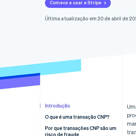
Authorization Boost
Comece a usar a Stripe
Otimizações de aceitação
Link
Checkout acelerado
Última atualização em 20 de abril de 2
Financial Connections
Dados de contas vinculadas
Introdução
Uma
pro
O que é uma transação CNP?
man
Por que transações CNP são um
tra
risco de fraude