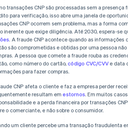
o transações CNP são processadas sem a presença fís
dito para verificação, isso abre uma janela de oportun
nsações CNP ocorrem sem problema, mas a forma com
co inerente que exige diligência. Até 2030, espera-se 
hões
. A fraude CNP acontece quando as informações d
tão são comprometidas e obtidas por uma pessoa não 
pras. A pessoa que comete a fraude rouba as credenc
tão, como número do cartão,
código CVC/CVV
e data 
ormações para fazer compras.
raude CNP afeta o cliente e faz a empresa perder rece
quentemente resultam em
estornos
. Em muitos casos
ponsabilidade e a perda financeira por transações CN
re o comerciante, e não sobre o consumidor.
ndo um cliente percebe uma transação fraudulenta em