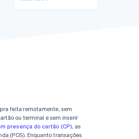
Stripe Sessions 2026
Veja como a Stripe está
construindo a
infraestrutura
econômica da IA.
Assista agora
pra feita remotamente, sem
rtão ou terminal e sem inserir
m presença do cartão (CP)
, as
nda (POS). Enquanto transações