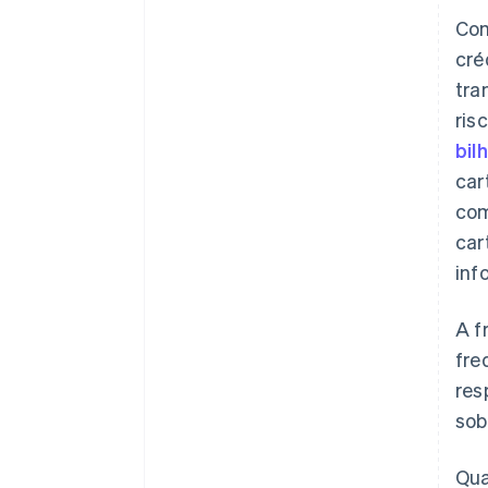
Com
cré
tra
ris
bil
car
com
car
inf
A f
fre
res
sob
Qua