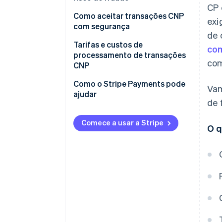
CP 
Como aceitar transações CNP
exi
com segurança
de 
Pagamentos online
Tarifas e custos de
com
processamento de transações
com
Por telefone
CNP
Presencialmente e por inserção
Como o Stripe Payments pode
Vam
manual
ajudar
de 
Comece a usar a Stripe
O q