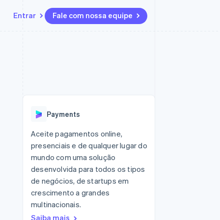
Entrar
Fale com nossa equipe
Recursos
Ecossistema
Contato
 marketplaces
Mais
Integrações de aplicativos
Parceiros
Fale com a equipe de vendas
Product roadmap
sões
Exemplos de códigos
Stripe App Marketplace
Seja um parceiro
Veja o que está chegando
ara plataformas
Blog de desenvolvedores
 platforms
zer
Status da API
Radar
ceiros
Prevenção de fraudes
Payments
Atlas
ativos
 e virtuais
Incorporação de startups
Aceite pagamentos online,
presenciais e de qualquer lugar do
Climate
Remoção de carbono
mundo com uma solução
desenvolvida para todos os tipos
Identity
Verificação de identidade
de negócios, de startups em
crescimento a grandes
multinacionais.
Saiba mais