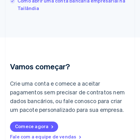
Como abrir uma conta bancária empresarial na
Français
English
Tailândia
Gibraltar
English
Grécia
English
Hungria
English
Índia
English
Irlanda
Vamos começar?
English
Itália
Crie uma conta e comece a aceitar
Italiano
English
Japão
pagamentos sem precisar de contratos nem
日本語
English
dados bancários, ou fale conosco para criar
Letônia
English
um pacote personalizado para sua empresa.
Liechtenstein
Deutsch
English
Comece agora
Lituânia
English
Fale com a equipe de vendas
Luxemburgo