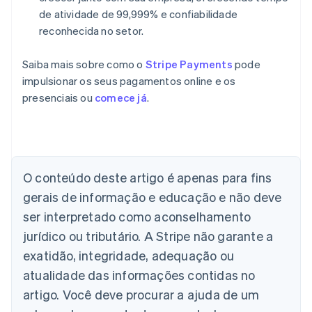
de atividade de 99,999% e confiabilidade
reconhecida no setor.
Saiba mais sobre como o
Stripe Payments
pode
impulsionar os seus pagamentos online e os
presenciais ou
comece já
.
Alemanha
Deutsch
English
Austrália
English
Áustria
O conteúdo deste artigo é apenas para fins
Deutsch
English
gerais de informação e educação e não deve
Bélgica
Nederlands
Français
Deutsch
English
ser interpretado como aconselhamento
Brasil
jurídico ou tributário. A Stripe não garante a
Português
English
Bulgária
exatidão, integridade, adequação ou
English
atualidade das informações contidas no
Canadá
artigo. Você deve procurar a ajuda de um
English
Français
China continental