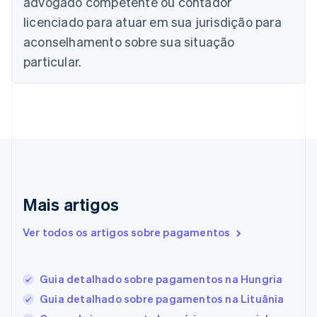
advogado competente ou contador
简体中文
English
licenciado para atuar em sua jurisdição para
Chipre
aconselhamento sobre sua situação
English
Croácia
particular.
English
Italiano
Dinamarca
English
Emirados Árabes Unidos
English
Eslováquia
English
Eslovênia
English
Italiano
Mais artigos
Espanha
Español
English
Estados Unidos
Ver todos os artigos sobre pagamentos
English
Español
简体中文
Estônia
English
Guia detalhado sobre pagamentos na Hungria
Finlândia
Guia detalhado sobre pagamentos na Lituânia
English
Svenska
França