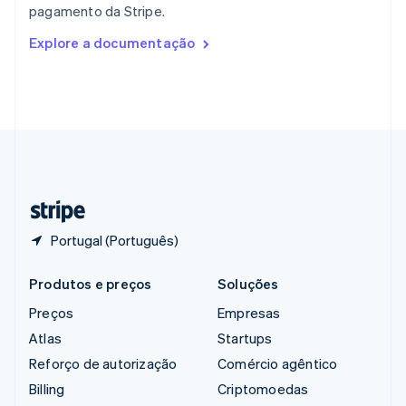
pagamento da Stripe.
English
Romênia
Explore a documentação
English
Singapura
English
简体中文
Suécia
Svenska
English
Suíça
Deutsch
Français
Italiano
English
Tailândia
ไทย
English
Portugal (Português)
Produtos e preços
Soluções
Preços
Empresas
Atlas
Startups
Reforço de autorização
Comércio agêntico
Billing
Criptomoedas