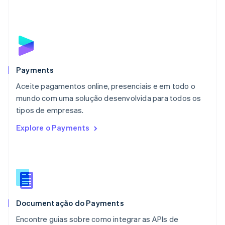
Français
Deutsch
English
Malásia
English
简体中文
Malta
English
México
Español
English
Payments
Noruega
Aceite pagamentos online, presenciais e em todo o
English
mundo com uma solução desenvolvida para todos os
Nova Zelândia
English
tipos de empresas.
Países Baixos
Explore o Payments
Nederlands
English
Polônia
English
Portugal
Português
English
RAE de Hong Kong, China
English
简体中文
Documentação do Payments
Reino Unido
English
Encontre guias sobre como integrar as APIs de
República Tcheca