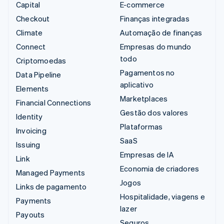
Capital
E-commerce
Checkout
Finanças integradas
Climate
Automação de finanças
Connect
Empresas do mundo
todo
Criptomoedas
Pagamentos no
Data Pipeline
aplicativo
Elements
Marketplaces
Financial Connections
Gestão dos valores
Identity
Plataformas
Invoicing
SaaS
Issuing
Empresas de IA
Link
Economia de criadores
Managed Payments
Jogos
Links de pagamento
Hospitalidade, viagens e
Payments
lazer
Payouts
Seguros