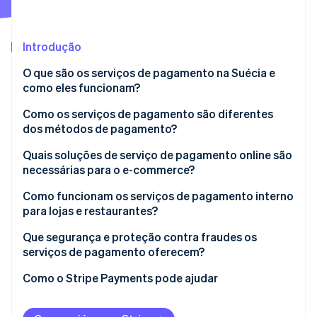
Veja o que está chegando
Radar
Ecossistema
Prevenção de fraudes
Introdução
Parceiros
Atlas
O que são os serviços de pagamento na Suécia e
Stripe App Marketplace
Incorporação de startups
como eles funcionam?
Climate
Remoção de carbono
Como os serviços de pagamento são diferentes
dos métodos de pagamento?
Identity
Verificação de identidade
Quais soluções de serviço de pagamento online são
necessárias para o e-commerce?
Integração com plataformas de e-commerce:
Como funcionam os serviços de pagamento interno
para lojas e restaurantes?
Soluções de checkout
Stripe Sessions 2026
Caixa registradora simples
Que segurança e proteção contra fraudes os
Veja como a Stripe está construindo a infraestrutura econ
Tratamento de reembolso e estorno
serviços de pagamento oferecem?
Assista agora
Terminal de pagamento
Prontidão para transações internacionais
Autenticação forte
Como o Stripe Payments pode ajudar
Integração com dispositivo móvel
Conformidade com os padrões do setor
Infraestrutura