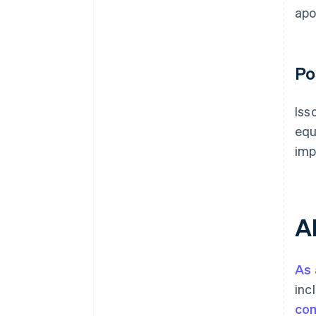
apo
Po
Iss
equ
imp
A
As 
inc
com