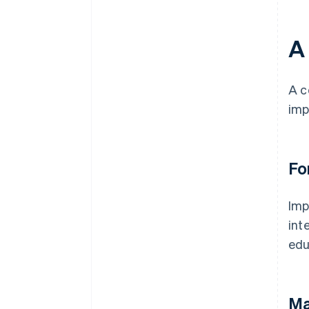
A
A c
imp
Fo
Imp
int
edu
Ma