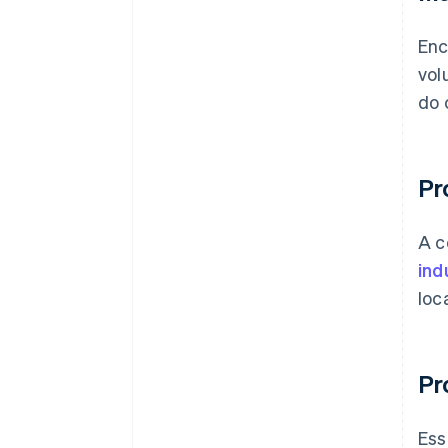
Enc
vol
do 
Pr
A c
ind
loc
Pr
Ess