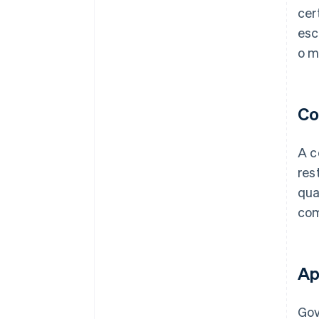
cer
esc
o m
Co
A c
res
qua
com
Ap
Gov