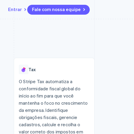
Entrar
Fale com nossa equipe
Recursos
Ecossistema
Contato
 marketplaces
Mais
Integrações de aplicativos
Parceiros
Fale com a equipe de vendas
Product roadmap
sões
Exemplos de códigos
Stripe App Marketplace
Seja um parceiro
Veja o que está chegando
ara plataformas
Blog de desenvolvedores
 platforms
zer
Status da API
Radar
ceiros
Prevenção de fraudes
Tax
Atlas
ativos
 e virtuais
Incorporação de startups
O Stripe Tax automatiza a
conformidade fiscal global do
Climate
Remoção de carbono
início ao fim para que você
mantenha o foco no crescimento
Identity
Verificação de identidade
da empresa. Identifique
obrigações fiscais, gerencie
cadastros, calcule e recolha o
valor correto dos impostos em