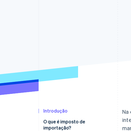
Authorization Boost
Otimizações de aceitação
Link
Checkout acelerado
Financial Connections
Dados de contas vinculadas
Introdução
Na 
int
O que é imposto de
importação?
man