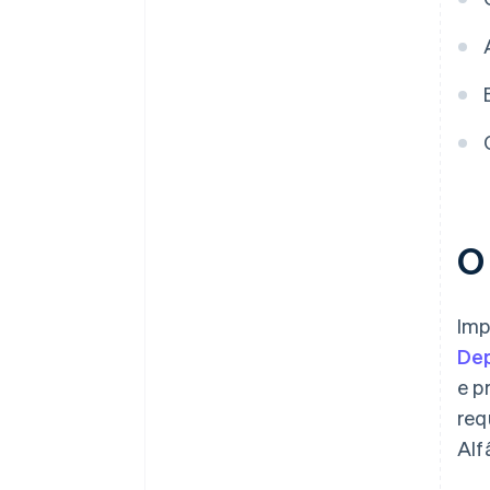
moedas
Pode checar dados históricos
Escolher um sistema seguro e
confiável
Expertise em tributação
O
Imp
De
e p
req
Alf