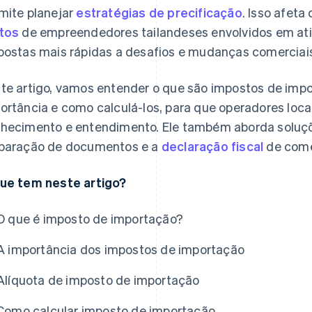
mite planejar
estratégias de precificação
. Isso afet
tos
de empreendedores tailandeses envolvidos em ati
postas mais rápidas a desafios e mudanças comerciai
te artigo, vamos entender o que são impostos de impo
ortância e como calculá-los, para que operadores loc
hecimento e entendimento. Ele também aborda soluçõ
paração de documentos e a
declaração fiscal
de comér
ue tem neste artigo?
O que é imposto de importação?
A importância dos impostos de importação
Alíquota de imposto de importação
Como calcular imposto de importação