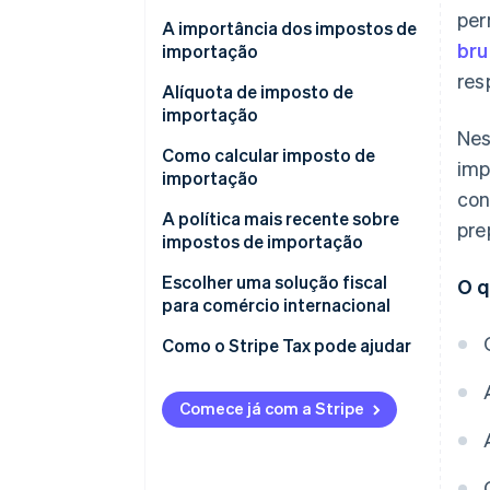
per
A importância dos impostos de
bru
importação
res
Fontes de receita do governo
Alíquota de imposto de
importação
Manter estabilidade econômica
Nes
Critério 1: classificação por tipo
Como calcular imposto de
imp
Proteger produtores
de alíquota
importação
domésticos
con
Critério 2: consideração com
Como calcular imposto de
A política mais recente sobre
pre
Promover produtos nacionais
base no tipo de produto ou
importação
impostos de importação
acordo comercial
Controlar qualidade e
Como calcular o valor total do
Escolher uma solução fiscal
O q
segurança de produtos
CIF
para comércio internacional
Apoiar políticas do governo
Como calcular imposto de
Declarar informações fiscais
Como o Stripe Tax pode ajudar
importação
com precisão
Poder de barganha no comércio
internacional
Outros impostos relacionados a
Conexão direta com sistemas
Comece já com a Stripe
impostos de importação
de pagamento
Oferece suporte a várias