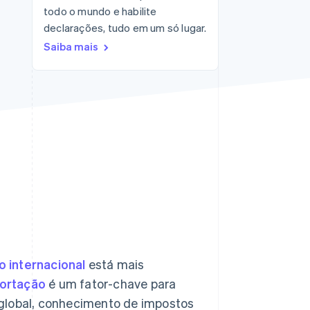
todo o mundo e habilite
declarações, tudo em um só lugar.
Stripe Sessions 2026
Saiba mais
Veja como a Stripe está
construindo a
infraestrutura
econômica da IA.
Assista agora
 internacional
está mais
ortação
é um fator-chave para
 global, conhecimento de impostos