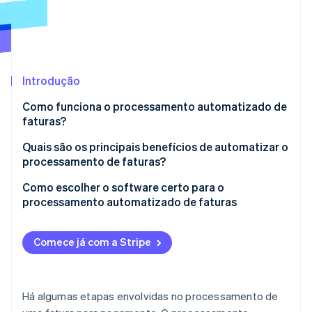
Veja o que está chegando
Radar
Ecossistema
Prevenção de fraudes
Parceiros
Atlas
Stripe App Marketplace
Incorporação de startups
Introdução
Climate
Como funciona o processamento automatizado de
Remoção de carbono
faturas?
Identity
Verificação de identidade
Quais são os principais benefícios de automatizar o
processamento de faturas?
Velocidade
Como escolher o software certo para o
processamento automatizado de faturas
Precisão
Stripe Sessions 2026
Prevenção de fraudes
Veja como a Stripe está construindo a infraestrutura econ
Comece já com a Stripe
Assista agora
Há algumas etapas envolvidas no processamento de