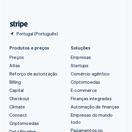
Suíça
Deutsch
Français
Italiano
English
Tailândia
ไทย
English
Portugal (Português)
Produtos e preços
Soluções
Preços
Empresas
Atlas
Startups
Reforço de autorização
Comércio agêntico
Billing
Criptomoedas
Capital
E-commerce
Checkout
Finanças integradas
Climate
Automação de finanças
Connect
Empresas do mundo
todo
Criptomoedas
Pagamentos no
Data Pipeline