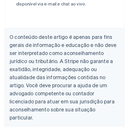
disponível via e-mail e chat ao vivo.
Alemanha
Deutsch
English
Austrália
English
Áustria
Deutsch
English
O conteúdo deste artigo é apenas para fins
Bélgica
gerais de informação e educação e não deve
Nederlands
Français
Deutsch
English
Brasil
ser interpretado como aconselhamento
Português
English
jurídico ou tributário. A Stripe não garante a
Bulgária
English
exatidão, integridade, adequação ou
Canadá
atualidade das informações contidas no
English
Français
China continental
artigo. Você deve procurar a ajuda de um
简体中文
English
advogado competente ou contador
Chipre
licenciado para atuar em sua jurisdição para
English
Croácia
aconselhamento sobre sua situação
English
Italiano
particular.
Dinamarca
English