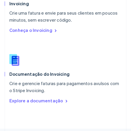
Noruega
Invoicing
English
Crie uma fatura e envie para seus clientes em poucos
Nova Zelândia
English
minutos, sem escrever código.
Países Baixos
Conheça o Invoicing
Nederlands
English
Polônia
English
Portugal
Português
English
RAE de Hong Kong, China
English
简体中文
Documentação do Invoicing
Reino Unido
English
Crie e gerencie faturas para pagamentos avulsos com
República Tcheca
o Stripe Invoicing.
English
Romênia
Explore a documentação
English
Singapura
English
简体中文
Suécia
Svenska
English