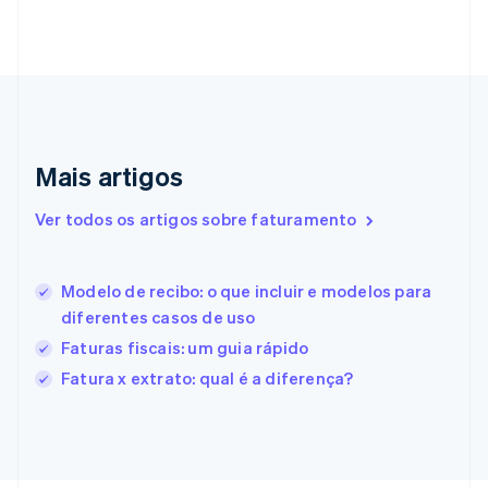
Emirados Árabes Unidos
English
Eslováquia
English
Eslovênia
English
Italiano
Espanha
Español
English
Mais artigos
Estados Unidos
English
Español
简体中文
Ver todos os artigos sobre faturamento
Estônia
English
Finlândia
Modelo de recibo: o que incluir e modelos para
English
Svenska
diferentes casos de uso
França
Français
English
Faturas fiscais: um guia rápido
Gibraltar
Fatura x extrato: qual é a diferença?
English
Grécia
English
Hungria
English