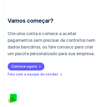
Índia
English
Irlanda
English
Vamos começar?
Itália
Italiano
English
Japão
Crie uma conta e comece a aceitar
日本語
English
pagamentos sem precisar de contratos nem
Letônia
dados bancários, ou fale conosco para criar
English
Liechtenstein
um pacote personalizado para sua empresa.
Deutsch
English
Lituânia
English
Comece agora
Luxemburgo
Fale com a equipe de vendas
Français
Deutsch
English
Malásia
English
简体中文
Malta
English
México
Español
English