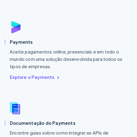
Français
Deutsch
English
Malásia
English
简体中文
Malta
English
México
Español
English
Payments
Noruega
Aceite pagamentos online, presenciais e em todo o
English
mundo com uma solução desenvolvida para todos os
Nova Zelândia
English
tipos de empresas.
Países Baixos
Explore o Payments
Nederlands
English
Polônia
English
Portugal
Português
English
RAE de Hong Kong, China
English
简体中文
Documentação do Payments
Reino Unido
English
Encontre guias sobre como integrar as APIs de
República Tcheca