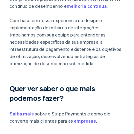
简体中文
English
contínuo de desempenho e
melhoria contínua
.
Chipre
English
Com base em nossa experiência no design e
Croácia
implementação de milhares de integrações,
English
Italiano
Dinamarca
trabalhamos com sua equipe para entender as
English
necessidades específicas da sua empresa, a
Emirados Árabes Unidos
infraestrutura de pagamento existente e os objetivos
English
de otimização, desenvolvendo estratégias de
Eslováquia
otimização de desempenho sob medida.
English
Eslovênia
English
Italiano
Espanha
Quer ver saber o que mais
Español
English
podemos fazer?
Estados Unidos
English
Español
简体中文
Estônia
Saiba mais
sobre o Stripe Payments e como ele
English
Finlândia
converte mais clientes para as
empresas
.
English
Svenska
França