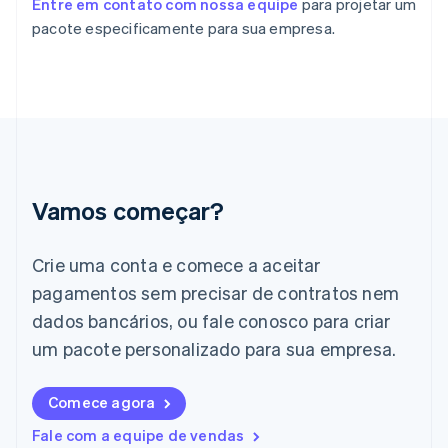
Entre em contato com nossa equipe
para projetar um
Français
English
pacote especificamente para sua empresa.
Gibraltar
English
Grécia
English
Hungria
English
Índia
English
Irlanda
Vamos começar?
English
Itália
Crie uma conta e comece a aceitar
Italiano
English
Japão
pagamentos sem precisar de contratos nem
日本語
English
dados bancários, ou fale conosco para criar
Letônia
English
um pacote personalizado para sua empresa.
Liechtenstein
Deutsch
English
Comece agora
Lituânia
English
Fale com a equipe de vendas
Luxemburgo