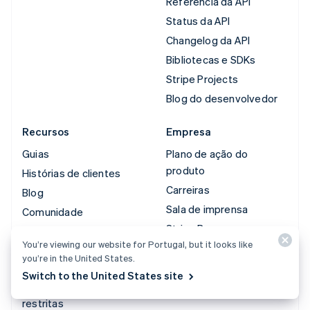
Referência da API
Status da API
Changelog da API
Bibliotecas e SDKs
Stripe Projects
Blog do desenvolvedor
Recursos
Empresa
Guias
Plano de ação do
produto
Histórias de clientes
Carreiras
Blog
Sala de imprensa
Comunidade
Stripe Press
Conferência anual das
You’re viewing our website for Portugal, but it looks like
sessões
Fale com a equipe de
you’re in the United States.
vendas
Privacidade e termos
Switch to the United States site
Atividades proibidas e
restritas