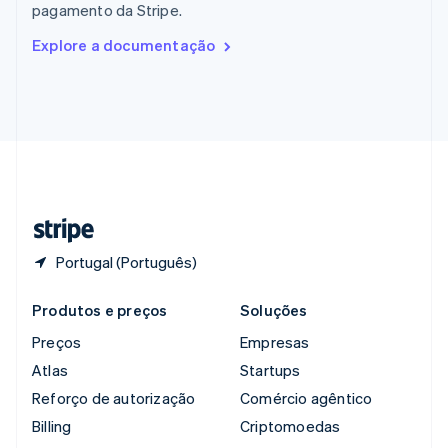
pagamento da Stripe.
English
Romênia
Explore a documentação
English
Singapura
English
简体中文
Suécia
Svenska
English
Suíça
Deutsch
Français
Italiano
English
Tailândia
ไทย
English
Portugal (Português)
Produtos e preços
Soluções
Preços
Empresas
Atlas
Startups
Reforço de autorização
Comércio agêntico
Billing
Criptomoedas