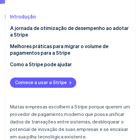
Veja o que está chegando
Radar
Ecossistema
Introdução
Prevenção de fraudes
A jornada de otimização de desempenho ao adotar
Parceiros
Atlas
Stripe App Marketplace
a Stripe
Incorporação de startups
Climate
Etapa 1: projeto e planejamento da integração (pré-
Melhores práticas para migrar o volume de
Remoção de carbono
semana 0)
pagamentos para a Stripe
Identity
Etapa 2: implementação inicial e aquecimento do ID
Backup dos dados de pagamentos principais
Como a Stripe pode ajudar
Verificação de identidade
do comerciante (semanas 0–3)
Aumente gradualmente o volume de transações
Ferramentas e capacidades de otimização
Estágio 3: otimização e ajuste (semanas 4–8)
Comece a usar a Stripe
Execute atualizações da conta do cartão com seu
Suporte à implementação
Estágio 4: melhoria contínua e escalonamento
provedor atual
Quer ver saber o que mais podemos fazer?
(semanas 8+)
Stripe Sessions 2026
Ofereça instrução contínua sobre pagamentos para
Muitas empresas escolhem a Stripe porque querem um
Veja como a Stripe está construindo a infraestrutura econ
as partes interessadas
Assista agora
provedor de pagamento moderno que possa unificar
dados de transações entre sistemas, desbloquear o
potencial de inovação de suas empresas e se encaixar
em sua pilha tecnológica existente.