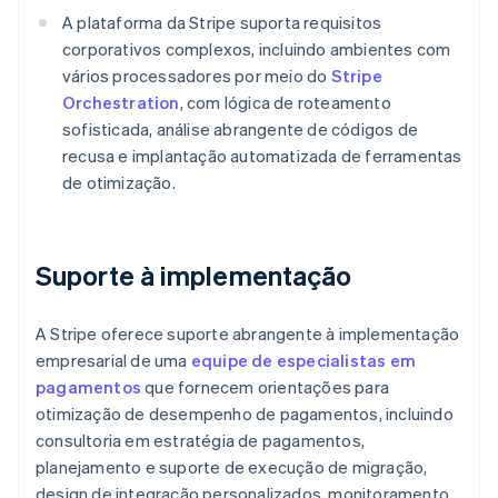
A plataforma da Stripe suporta requisitos
corporativos complexos, incluindo ambientes com
vários processadores por meio do
Stripe
Orchestration
, com lógica de roteamento
sofisticada, análise abrangente de códigos de
recusa e implantação automatizada de ferramentas
Alemanha
de otimização.
Deutsch
English
Austrália
English
Suporte à implementação
Áustria
Deutsch
English
Bélgica
A Stripe oferece suporte abrangente à implementação
Nederlands
Français
Deutsch
English
Brasil
empresarial de uma
equipe de especialistas em
Português
English
pagamentos
que fornecem orientações para
Bulgária
otimização de desempenho de pagamentos, incluindo
English
consultoria em estratégia de pagamentos,
Canadá
planejamento e suporte de execução de migração,
English
Français
China continental
design de integração personalizados, monitoramento