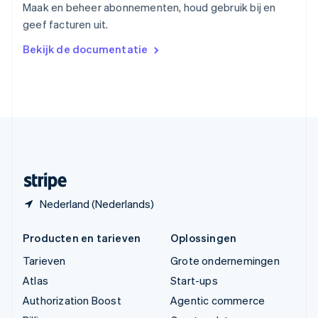
Maak en beheer abonnementen, houd gebruik bij en
Vasteland van China
geef facturen uit.
简体中文
English
Verenigd Koninkrijk
Bekijk de documentatie
English
Verenigde Arabische Emiraten
English
Verenigde Staten
English
Español
简体中文
Zweden
Svenska
English
Zwitserland
Deutsch
Français
Italiano
English
Nederland (Nederlands)
Producten en tarieven
Oplossingen
Tarieven
Grote ondernemingen
Atlas
Start-ups
Authorization Boost
Agentic commerce