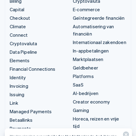
Billing
Cryptovaluta
Capital
E-commerce
Checkout
Geïntegreerde financiën
Climate
Automatisering van
financiën
Connect
Internationaal zakendoen
Cryptovaluta
In-appbetalingen
Data Pipeline
Marktplaatsen
Elements
Geldbeheer
Financial Connections
Platforms
Identity
SaaS
Invoicing
AI-bedrijven
Issuing
Creator economy
Link
Gaming
Managed Payments
Horeca, reizen en vrije
Betaallinks
tijd
Payments
Verzekering