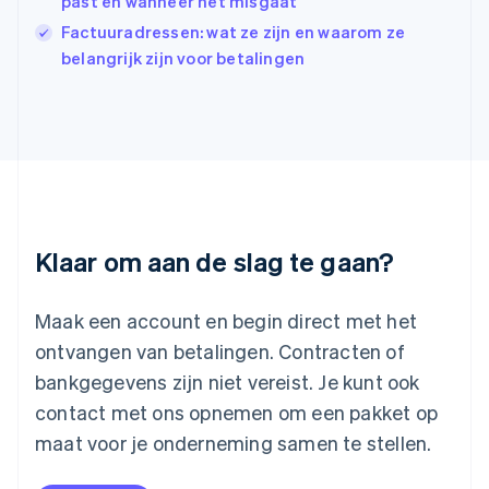
past en wanneer het misgaat
Japan
Factuuradressen: wat ze zijn en waarom ze
日本語
English
belangrijk zijn voor betalingen
Kroatië
English
Italiano
Letland
English
Liechtenstein
Deutsch
English
Litouwen
English
Luxemburg
Klaar om aan de slag te gaan?
Français
Deutsch
English
Maleisië
English
简体中文
Maak een account en begin direct met het
Malta
ontvangen van betalingen. Contracten of
English
Mexico
bankgegevens zijn niet vereist. Je kunt ook
Español
English
contact met ons opnemen om een pakket op
Nederland
maat voor je onderneming samen te stellen.
Nederlands
English
Nieuw-Zeeland
English