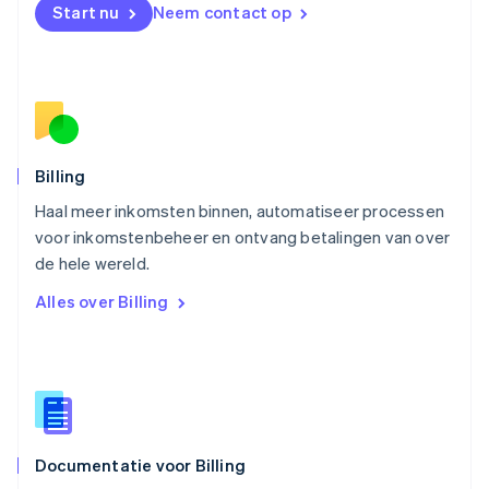
Start nu
Neem contact op
Noorwegen
English
Oostenrijk
Deutsch
English
Polen
English
Portugal
Português
English
Billing
Roemenië
Haal meer inkomsten binnen, automatiseer processen
English
voor inkomstenbeheer en ontvang betalingen van over
Singapore
English
简体中文
de hele wereld.
Slovenië
Alles over Billing
English
Italiano
Slowakije
English
Spanje
Español
English
Thailand
ไทย
English
Documentatie voor Billing
Tsjechië
English