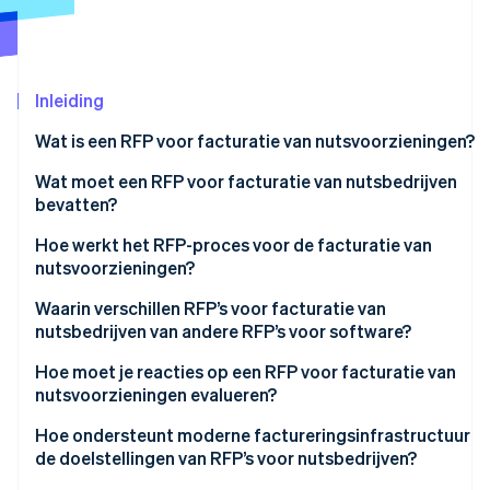
Oprichting van een start-up
Climate
Ecosysteem
CO₂-verwijdering
Inleiding
Partners
Identity
Stripe App Marketplace
Online identiteitsverificatie
Wat is een RFP voor facturatie van nutsvoorzieningen?
Wat moet een RFP voor facturatie van nutsbedrijven
bevatten?
Context en reikwijdte
Hoe werkt het RFP-proces voor de facturatie van
Stripe Sessions 2026
nutsvoorzieningen?
Ontdek hoe Stripe de economische infrastructuu
Benodigde diensten
Nu bekijken
Waarin verschillen RFP’s voor facturatie van
Vereisten voor technologie-integratie
nutsbedrijven van andere RFP’s voor software?
Implementatie, migratie en ondersteuning
Complexiteit van tarieven
Hoe moet je reacties op een RFP voor facturatie van
nutsvoorzieningen evalueren?
Beveiliging en compliance
Wettelijke rapportage
Hoe ondersteunt moderne factureringsinfrastructuur
Prijsstructuur
Bescherming van kwetsbare klanten
de doelstellingen van RFP’s voor nutsbedrijven?