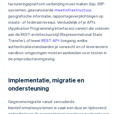
factureringsplatform verbinding moet maken (bijv. ERP-
systemen, geavanceerde
meetinfrastructuur
,
geografische informatie, rapportageverplichtingen op
staats- of federaal niveau). Verduidelijk of je API's
(Application Programming Interfaces) vereist die voldoen
aan de REST-architectuurstijl (Representational State
Transfer), oftewel
REST API
-toegang, welke
authenticatiestandaarden je verwacht en of leveranciers
sandbox-omgevingen moeten aanbieden voor testen in
de preproductieomgeving.
Implementatie, migratie en
ondersteuning
Gegevensmigratie vanuit verouderde
klantinformatiesystemen is vaak een duur en tijdrovend
onderdeel van de overgang naar een nieuw systeem voor