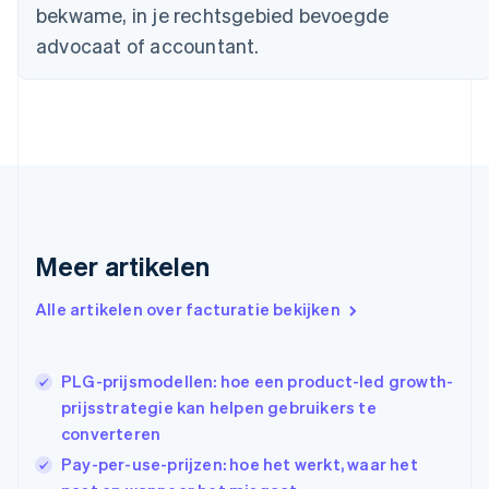
bekwame, in je rechtsgebied bevoegde
Duitsland
advocaat of accountant.
Deutsch
English
Estland
English
Finland
English
Svenska
Frankrijk
Français
English
Gibraltar
English
Griekenland
Meer artikelen
English
Hongarije
Alle artikelen over facturatie bekijken
English
Hongkong SAR, China
English
简体中文
Ierland
PLG-prijsmodellen: hoe een product-led growth-
English
prijsstrategie kan helpen gebruikers te
India
converteren
English
Pay-per-use-prijzen: hoe het werkt, waar het
Italië
Italiano
English