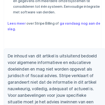
en gegevens om meerdere omzetsystemen te
consolideren tot één systeem. Eenvoudige integratie
met software van derden.
Lees meer
over Stripe Billing of
ga vandaag nog aan de
slag
.
Australië
English
België
De inhoud van dit artikel is uitsluitend bedoeld
Nederlands
Français
Deutsch
English
voor algemene informatieve en educatieve
Brazilië
Português
English
doeleinden en mag niet worden opgevat als
Bulgarije
juridisch of fiscaal advies. Stripe verklaart of
English
Canada
garandeert niet dat de informatie in dit artikel
English
Français
nauwkeurig, volledig, adequaat of actueel is.
Cyprus
Voor aanbevelingen voor jouw specifieke
English
Denemarken
situatie moet je het advies inwinnen van een
English