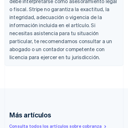
debe interpretarse como asesoramiento legal
Australia
o fiscal. Stripe no garantiza la exactitud, la
English
Austria
integridad, adecuación o vigencia de la
Deutsch
English
información incluida en el artículo. Si
Bélgica
necesitas asistencia para tu situación
Nederlands
Français
Deutsch
English
Brasil
particular, te recomendamos consultar a un
Português
English
abogado o un contador competente con
Bulgaria
English
licencia para ejercer en tu jurisdicción.
Canadá
English
Français
China continental
简体中文
English
Chipre
English
Croacia
English
Italiano
Dinamarca
English
Más artículos
Emiratos Árabes Unidos
English
Consulta todos los artículos sobre cobranza