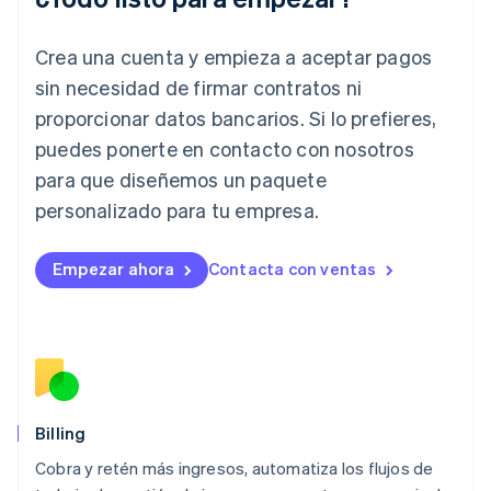
Irlanda
English
Crea una cuenta y empieza a aceptar pagos
Italia
Italiano
English
sin necesidad de firmar contratos ni
Japón
proporcionar datos bancarios. Si lo prefieres,
日本語
English
Letonia
puedes ponerte en contacto con nosotros
English
para que diseñemos un paquete
Liechtenstein
personalizado para tu empresa.
Deutsch
English
Lituania
English
Empezar ahora
Contacta con ventas
Luxemburgo
Français
Deutsch
English
Malasia
English
简体中文
Malta
English
México
Español
English
Billing
Noruega
Cobra y retén más ingresos, automatiza los flujos de
English