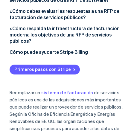
Implementación, migración y soporte
Complejidad de tarifas
¿Cómo debes evaluar las respuestas a una RFP de
facturación de servicios públicos?
Seguridad y cumplimiento de la normativa
Informes normativos
¿Cómo respalda la infraestructura de facturación
Estructura de precios
Protecciones para clientes vulnerables
moderna los objetivos de una RFP de servicios
públicos?
Cómo puede ayudarte Stripe Billing
Primeros pasos con Stripe
Reemplazar un
sistema de facturación
de servicios
públicos es una de las adquisiciones más importantes
que puede realizar un proveedor de servicios públicos.
Según la Oficina de Eficiencia Energética y Energías
Renovables de EE. UU., las organizaciones que
simplifican sus procesos para acceder a los datos de