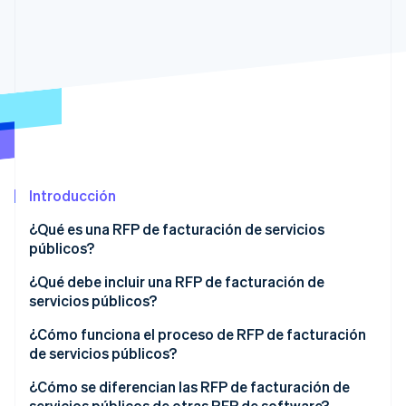
Ecosistema
Sesiones de Stripe 2026
Socios
Descubre cómo Stripe construye la infraestructura económi
Stripe App Marketplace
Mirar ahora
Introducción
¿Qué es una RFP de facturación de servicios
públicos?
¿Qué debe incluir una RFP de facturación de
servicios públicos?
Contexto y alcance
¿Cómo funciona el proceso de RFP de facturación
de servicios públicos?
Servicios necesarios
¿Cómo se diferencian las RFP de facturación de
Requisitos de integración tecnológica
servicios públicos de otras RFP de software?