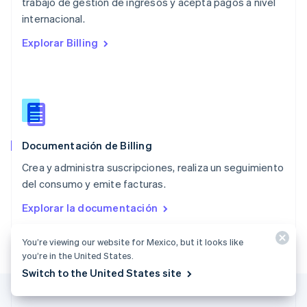
trabajo de gestión de ingresos y acepta pagos a nivel
Nueva Zelandia
English
internacional.
Países Bajos
Explorar Billing
Nederlands
English
Polonia
English
Portugal
Português
English
RAE de Hong Kong, China
English
简体中文
Documentación de Billing
Reino Unido
English
Crea y administra suscripciones, realiza un seguimiento
República Checa
del consumo y emite facturas.
English
Rumania
Explorar la documentación
English
Singapur
You’re viewing our website for Mexico, but it looks like
English
简体中文
Suecia
you’re in the United States.
Svenska
English
Switch to the United States site
Suiza
Deutsch
Français
Italiano
English