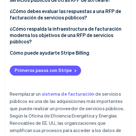
Implementación, migración y soporte
Complejidad de tarifas
¿Cómo debes evaluar las respuestas a una RFP de
facturación de servicios públicos?
Seguridad y cumplimiento de la normativa
Informes normativos
¿Cómo respalda la infraestructura de facturación
Estructura de precios
Protecciones para clientes vulnerables
moderna los objetivos de una RFP de servicios
públicos?
Cómo puede ayudarte Stripe Billing
Primeros pasos con Stripe
Reemplazar un
sistema de facturación
de servicios
públicos es una de las adquisiciones más importantes
que puede realizar un proveedor de servicios públicos.
Según la Oficina de Eficiencia Energética y Energías
Renovables de EE. UU., las organizaciones que
simplifican sus procesos para acceder a los datos de