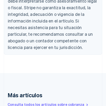
debe interpretarse como asesoramiento legal
Australia
o fiscal. Stripe no garantiza la exactitud, la
English
Austria
integridad, adecuación o vigencia de la
Deutsch
English
información incluida en el artículo. Si
Bélgica
necesitas asistencia para tu situación
Nederlands
Français
Deutsch
English
Brasil
particular, te recomendamos consultar a un
Português
English
abogado o un contador competente con
Bulgaria
English
licencia para ejercer en tu jurisdicción.
Canadá
English
Français
China continental
简体中文
English
Chipre
English
Croacia
English
Italiano
Dinamarca
English
Más artículos
Emiratos Árabes Unidos
English
Consulta todos los artículos sobre cobranza