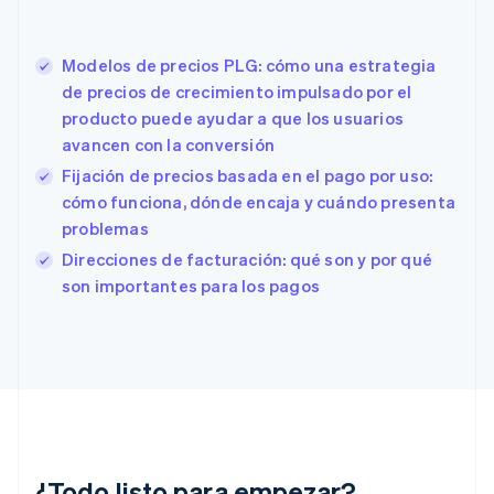
Eslovaquia
English
Eslovenia
Modelos de precios PLG: cómo una estrategia
English
Italiano
de precios de crecimiento impulsado por el
España
producto puede ayudar a que los usuarios
Español
English
avancen con la conversión
Estados Unidos
English
Español
简体中文
Fijación de precios basada en el pago por uso:
Estonia
cómo funciona, dónde encaja y cuándo presenta
English
problemas
Finlandia
English
Svenska
Direcciones de facturación: qué son y por qué
Francia
son importantes para los pagos
Français
English
Gibraltar
English
Grecia
English
Hungría
English
India
English
¿Todo listo para empezar?