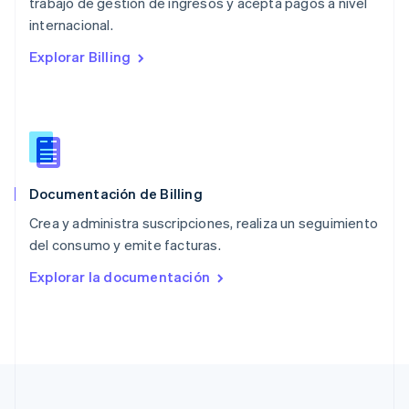
trabajo de gestión de ingresos y acepta pagos a nivel
Nueva Zelandia
English
internacional.
Países Bajos
Explorar Billing
Nederlands
English
Polonia
English
Portugal
Português
English
RAE de Hong Kong, China
English
简体中文
Documentación de Billing
Reino Unido
English
Crea y administra suscripciones, realiza un seguimiento
República Checa
del consumo y emite facturas.
English
Rumania
Explorar la documentación
English
Singapur
English
简体中文
Suecia
Svenska
English
Suiza
Deutsch
Français
Italiano
English