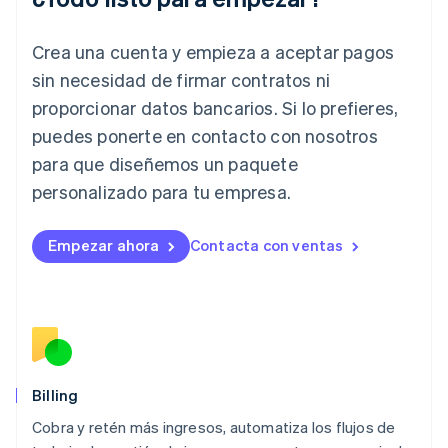
Irlanda
English
Crea una cuenta y empieza a aceptar pagos
Italia
Italiano
English
sin necesidad de firmar contratos ni
Japón
proporcionar datos bancarios. Si lo prefieres,
日本語
English
Letonia
puedes ponerte en contacto con nosotros
English
para que diseñemos un paquete
Liechtenstein
personalizado para tu empresa.
Deutsch
English
Lituania
English
Empezar ahora
Contacta con ventas
Luxemburgo
Français
Deutsch
English
Malasia
English
简体中文
Malta
English
México
Español
English
Billing
Noruega
Cobra y retén más ingresos, automatiza los flujos de
English