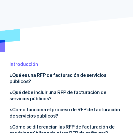
Radar
Prevención de fraude
Ecosistema
Atlas
Constitución de una startup
Socios
Climate
Stripe App Marketplace
Eliminación de dióxido de carbono
Identity
Verificación de identidad en línea
Introducción
¿Qué es una RFP de facturación de servicios
públicos?
Sesiones de Stripe 2026
¿Qué debe incluir una RFP de facturación de
Descubre cómo Stripe construye la infraestructura económi
servicios públicos?
Mirar ahora
Contexto y alcance
¿Cómo funciona el proceso de RFP de facturación
de servicios públicos?
Servicios necesarios
¿Cómo se diferencian las RFP de facturación de
Requisitos de integración tecnológica
servicios públicos de otras RFP de software?