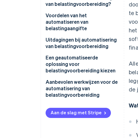
van belastingvoorbereiding?
doo
te 
Voordelen van het
voo
automatiseren van
belastingaangifte
het
sof
Uitdagingen bij automatisering
van belastingvoorbereiding
fin
Een geautomatiseerde
All
oplossing voor
belastingvoorbereiding kiezen
bel
leg
Bepaal wat je nodig hebt
Aanbevolen werkwijzen voor de
automatisering van
de 
Onderzoek beschikbare opties
belastingvoorbereiding
Evalueer compliance
Wat
Aan de slag met Stripe
Denk na over schaal en
ondersteuning
Test bruikbaarheid en interface