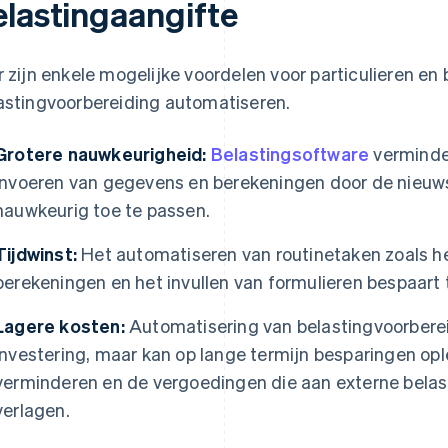
elastingaangifte
r zijn enkele mogelijke voordelen voor particulieren en 
astingvoorbereiding automatiseren.
Grotere nauwkeurigheid:
Belastingsoftware
verminder
invoeren van gegevens en berekeningen door de nieuws
nauwkeurig toe te passen.
Tijdwinst:
Het automatiseren van routinetaken zoals h
berekeningen en het invullen van formulieren bespaart t
Lagere kosten:
Automatisering van belastingvoorbereid
investering, maar kan op lange termijn besparingen op
verminderen en de vergoedingen die aan externe belas
verlagen.