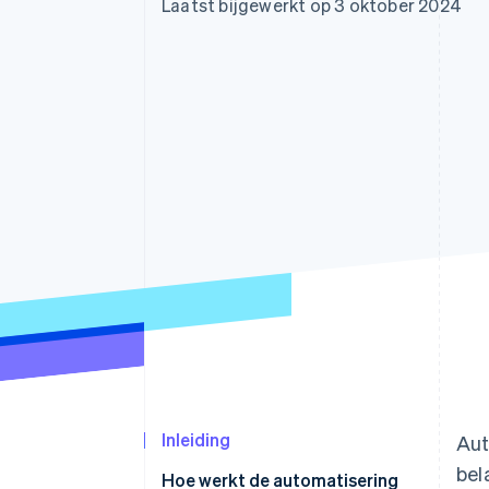
Laatst bijgewerkt op 3 oktober 2024
Link
Versneld afrekenen
Financial Connections
Data gekoppelde rekeningen
Inleiding
Aut
bel
Hoe werkt de automatisering