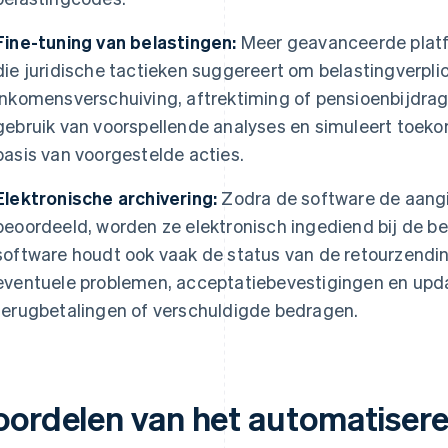
Fine-tuning van belastingen:
Meer geavanceerde platf
die juridische tactieken suggereert om belastingverpli
inkomensverschuiving, aftrektiming of pensioenbijdrage
gebruik van voorspellende analyses en simuleert toeko
basis van voorgestelde acties.
Elektronische archivering:
Zodra de software de aangi
beoordeeld, worden ze elektronisch ingediend bij de b
software houdt ook vaak de status van de retourzendin
eventuele problemen, acceptatiebevestigingen en upd
terugbetalingen of verschuldigde bedragen.
oordelen van het automatiser