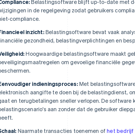
Compliance:
Belastingsoftware blijft up-to-date met 
wijzigingen in de regelgeving zodat gebruikers complian
niet-compliance.
Financieel inzicht:
Belastingsoftware bevat vaak analys
financiële gezondheid, belastingverplichtingen en bes
Veiligheid:
Hoogwaardige belastingsoftware maakt geb
beveiligingsmaatregelen om gevoelige financiële gegev
beschermen.
Eenvoudiger indieningsproces:
Met belastingsoftware
elektronisch aangifte te doen bij de belastingdienst, 
gaat en terugbetalingen sneller verlopen. De software 
belastingscenario's aan zonder dat de gebruiker diepg
heeft.
Schaal:
Naarmate transacties toenemen of
het bedrijf