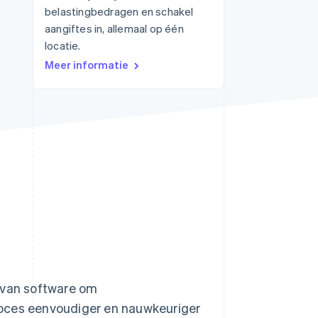
belastingbedragen en schakel
aangiftes in, allemaal op één
locatie.
Stripe Sessions 2026
Meer informatie
Ontdek hoe Stripe de
economische
infrastructuur voor AI
bouwt.
Nu bekijken
k van software om
roces eenvoudiger en nauwkeuriger