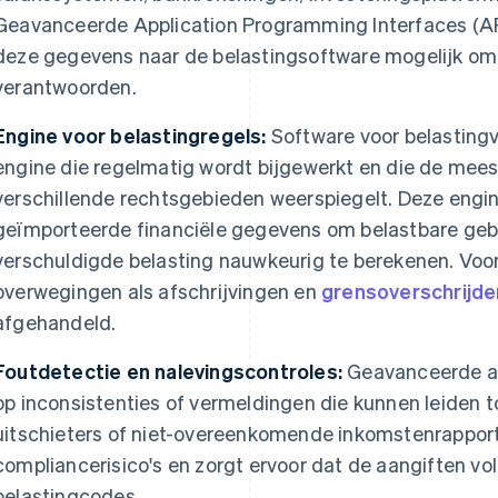
Geavanceerde Application Programming Interfaces (AP
deze gegevens naar de belastingsoftware mogelijk om al
verantwoorden.
Engine voor belastingregels:
Software voor belastingv
engine die regelmatig wordt bijgewerkt en die de mees
verschillende rechtsgebieden weerspiegelt. Deze engin
geïmporteerde financiële gegevens om belastbare geb
verschuldigde belasting nauwkeurig te berekenen. Voor
overwegingen als afschrijvingen en
grensoverschrijd
afgehandeld.
Foutdetectie en nalevingscontroles:
Geavanceerde a
op inconsistenties of vermeldingen die kunnen leiden t
uitschieters of niet-overeenkomende inkomstenrapport
compliancerisico's en zorgt ervoor dat de aangiften vo
belastingcodes.