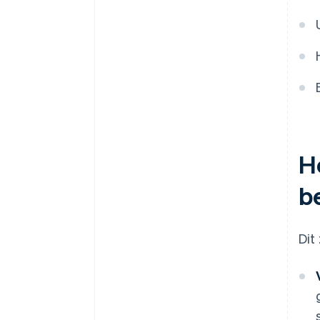
Analyseer kosten en baten
Feedback verzamelen en
beslissen
H
b
Dit