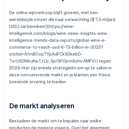
De online wijnverkoop blijft groeien, met een
wereldwijde omzet die naar verwachting [$ 7,5 miljard
USD] zal bereiken(](https://wine-
intelligence.com/blogs/wine-news-insights-wine-
intelligence-trends-data-reports/global-wine-e-
commerce-to-reach-usd-6-73-billion-in-2025?
srsltid=AfmBOop7YpAdFCk92kebD-
TicU
XDNA
uKwTzLb_6pOiFOpm8sHv4MFV)) tegen
2029. Hier zijn enkele strategieën om op te vallen in
deze concurrerende markt en je klanten een frisse,
boeiende ervaring te bieden:
De markt analyseren
Bestudeer de markt om te bepalen naar welke
producten de meeste vraag is. Over het algemeen