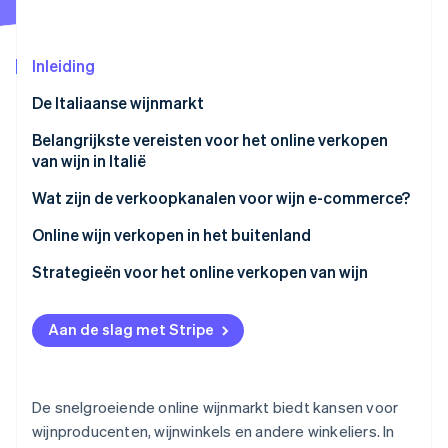
Oprichting van een start-up
Climate
Ecosysteem
Inleiding
CO₂-verwijdering
Partners
Identity
De Italiaanse wijnmarkt
Stripe App Marketplace
Online identiteitsverificatie
Belangrijkste vereisten voor het online verkopen
van wijn in Italië
Vereisten om wijn online te gaan verkopen in Italië
Wat zijn de verkoopkanalen voor wijn e-commerce?
Stripe Sessions 2026
Wat is de ATECO-code voor het online verkopen van
Online wijn verkopen in het buitenland
Ontdek hoe Stripe de economische infrastructuu
wijn?
Nu bekijken
De reputatie van Italiaanse wijn in het buitenland
Strategieën voor het online verkopen van wijn
Vereisten voor het online verkopen van wijn in het
De markt analyseren
buitenland
Aan de slag met Stripe
Bied abonnementen en proefboxen aan
Maak de ervaring interactief
De snelgroeiende online wijnmarkt biedt kansen voor
Organiseer virtuele proeverijen
wijnproducenten, wijnwinkels en andere winkeliers. In