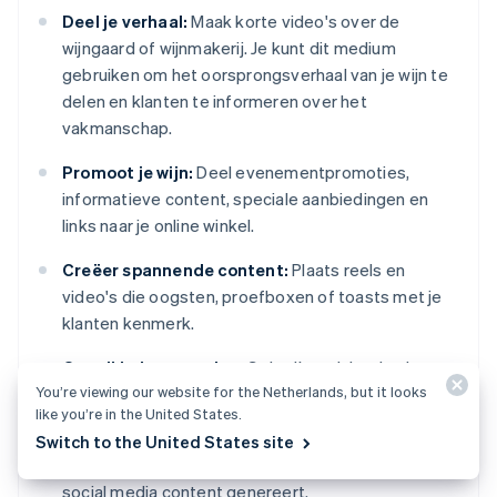
Deel je verhaal:
Maak korte video's over de
wijngaard of wijnmakerij. Je kunt dit medium
gebruiken om het oorsprongsverhaal van je wijn te
delen en klanten te informeren over het
vakmanschap.
Promoot je wijn:
Deel evenementpromoties,
informatieve content, speciale aanbiedingen en
links naar je online winkel.
Creëer spannende content:
Plaats reels en
video's die oogsten, proefboxen of toasts met je
klanten kenmerk.
Ontwikkel connecties:
Gebruik gerichte hashtags
You’re viewing our website for the Netherlands, but it looks
en overweeg om samen te werken met lokale
like you’re in the United States.
micro-influencers of wijnbloggers.
Switch to the United States site
Monitor effectiviteit:
Volg de verkopen die je
social media content genereert.