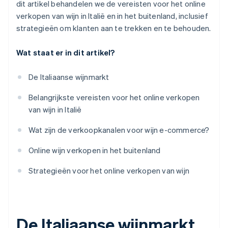
dit artikel behandelen we de vereisten voor het online
Combineer online en offline verkoop
verkopen van wijn in Italië en in het buitenland, inclusief
Online adverteren
strategieën om klanten aan te trekken en te behouden.
Gebruik e-mailmarketing
Wat staat er in dit artikel?
Promoot je onderneming op sociale media
De Italiaanse wijnmarkt
Gebruik mond-tot-mondreclame
Belangrijkste vereisten voor het online verkopen
van wijn in Italië
Wat zijn de verkoopkanalen voor wijn e-commerce?
Online wijn verkopen in het buitenland
Strategieën voor het online verkopen van wijn
De Italiaanse wijnmarkt