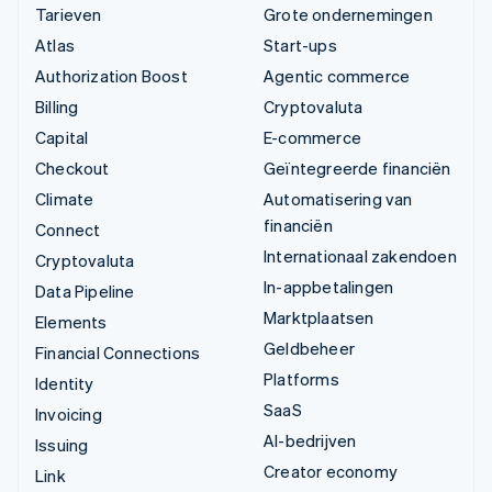
Tarieven
Grote ondernemingen
Atlas
Start-ups
Authorization Boost
Agentic commerce
Billing
Cryptovaluta
Capital
E-commerce
Checkout
Geïntegreerde financiën
Climate
Automatisering van
financiën
Connect
Internationaal zakendoen
Cryptovaluta
In-appbetalingen
Data Pipeline
Marktplaatsen
Elements
Geldbeheer
Financial Connections
Platforms
Identity
SaaS
Invoicing
AI-bedrijven
Issuing
Creator economy
Link