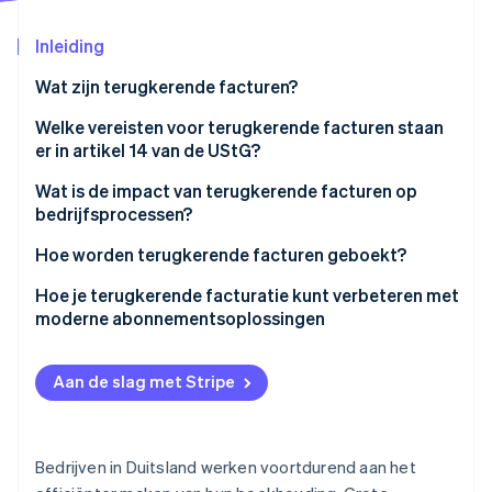
Oprichting van een start-up
Inleiding
Climate
Ecosysteem
CO₂-verwijdering
Wat zijn terugkerende facturen?
Partners
Identity
Stripe App Marketplace
Voordelen van terugkerende facturen
Welke vereisten voor terugkerende facturen staan
Online identiteitsverificatie
er in artikel 14 van de UStG?
Wat is de impact van terugkerende facturen op
bedrijfsprocessen?
Nauwkeurigheid van facturen
Hoe worden terugkerende facturen geboekt?
Stripe Sessions 2026
Ontdek hoe Stripe de economische infrastructuu
Timing van de factuur
GoBD-conforme documentatie
Hoe je terugkerende facturatie kunt verbeteren met
Nu bekijken
moderne abonnementsoplossingen
Structuur van het aanmaningsproces
Voorbelasting op terugkerende facturen
Aan de slag met Stripe
Bedrijven in Duitsland werken voortdurend aan het