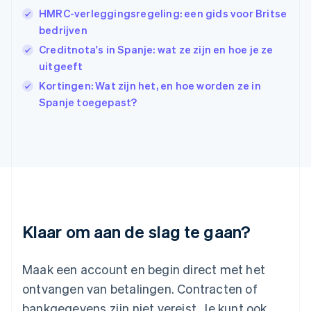
English
HMRC-verleggingsregeling: een gids voor Britse
India
bedrijven
English
Creditnota's in Spanje: wat ze zijn en hoe je ze
Italië
Italiano
English
uitgeeft
Japan
Kortingen: Wat zijn het, en hoe worden ze in
日本語
English
Spanje toegepast?
Kroatië
English
Italiano
Letland
English
Liechtenstein
Deutsch
English
Litouwen
English
Luxemburg
Klaar om aan de slag te gaan?
Français
Deutsch
English
Maleisië
English
简体中文
Maak een account en begin direct met het
Malta
ontvangen van betalingen. Contracten of
English
Mexico
bankgegevens zijn niet vereist. Je kunt ook