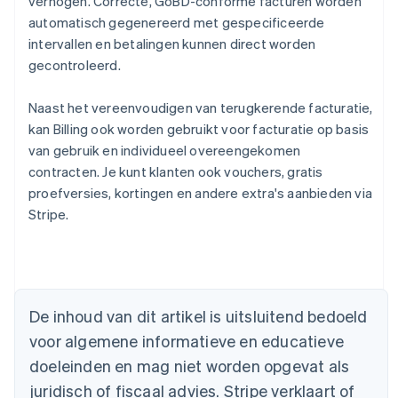
verhogen. Correcte, GoBD-conforme facturen worden
automatisch gegenereerd met gespecificeerde
intervallen en betalingen kunnen direct worden
gecontroleerd.
Naast het vereenvoudigen van terugkerende facturatie,
kan Billing ook worden gebruikt voor facturatie op basis
van gebruik en individueel overeengekomen
contracten. Je kunt klanten ook vouchers, gratis
proefversies, kortingen en andere extra's aanbieden via
Stripe.
Australië
English
België
Nederlands
Français
Deutsch
English
De inhoud van dit artikel is uitsluitend bedoeld
Brazilië
voor algemene informatieve en educatieve
Português
English
Bulgarije
doeleinden en mag niet worden opgevat als
English
juridisch of fiscaal advies. Stripe verklaart of
Canada