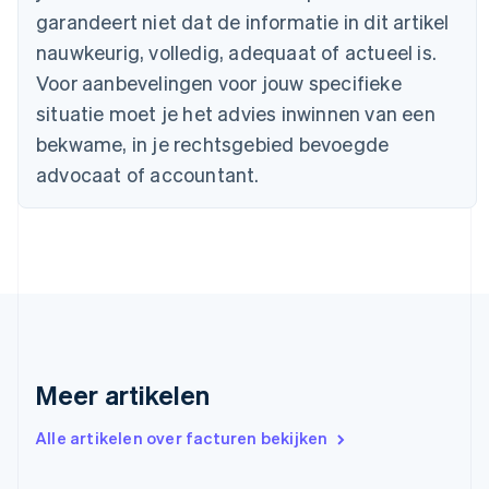
English
Français
garandeert niet dat de informatie in dit artikel
Cyprus
nauwkeurig, volledig, adequaat of actueel is.
English
Denemarken
Voor aanbevelingen voor jouw specifieke
English
situatie moet je het advies inwinnen van een
Duitsland
bekwame, in je rechtsgebied bevoegde
Deutsch
English
Estland
advocaat of accountant.
English
Finland
English
Svenska
Frankrijk
Français
English
Gibraltar
English
Griekenland
English
Meer artikelen
Hongarije
English
Hongkong SAR, China
Alle artikelen over facturen bekijken
English
简体中文
Ierland