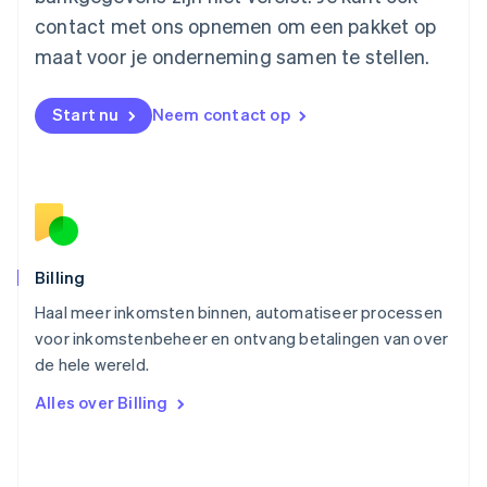
Español
English
contact met ons opnemen om een pakket op
Nederland
maat voor je onderneming samen te stellen.
Nederlands
English
Nieuw-Zeeland
English
Start nu
Neem contact op
Noorwegen
English
Oostenrijk
Deutsch
English
Polen
English
Portugal
Português
English
Billing
Roemenië
Haal meer inkomsten binnen, automatiseer processen
English
voor inkomstenbeheer en ontvang betalingen van over
Singapore
English
简体中文
de hele wereld.
Slovenië
Alles over Billing
English
Italiano
Slowakije
English
Spanje