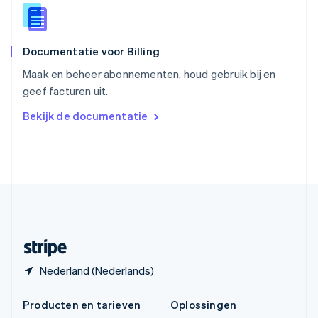
Español
English
Thailand
ไทย
English
Documentatie voor Billing
Tsjechië
English
Maak en beheer abonnementen, houd gebruik bij en
Vasteland van China
geef facturen uit.
简体中文
English
Verenigd Koninkrijk
Bekijk de documentatie
English
Verenigde Arabische Emiraten
English
Verenigde Staten
English
Español
简体中文
Zweden
Svenska
English
Zwitserland
Deutsch
Français
Italiano
English
Nederland (Nederlands)
Producten en tarieven
Oplossingen