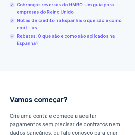
Cobranças reversas do HMRC: Um guia para
English
Español
简体中文
Estônia
empresas do Reino Unido
English
Notas de crédito na Espanha: o que são e como
Finlândia
emiti-las
English
Svenska
França
Rebates: O que são e como são aplicados na
Français
English
Espanha?
Gibraltar
English
Grécia
English
Hungria
English
Índia
English
Irlanda
Vamos começar?
English
Itália
Crie uma conta e comece a aceitar
Italiano
English
Japão
pagamentos sem precisar de contratos nem
日本語
English
dados bancários, ou fale conosco para criar
Letônia