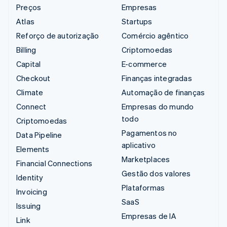
Preços
Empresas
Atlas
Startups
Reforço de autorização
Comércio agêntico
Billing
Criptomoedas
Capital
E-commerce
Checkout
Finanças integradas
Climate
Automação de finanças
Connect
Empresas do mundo
todo
Criptomoedas
Pagamentos no
Data Pipeline
aplicativo
Elements
Marketplaces
Financial Connections
Gestão dos valores
Identity
Plataformas
Invoicing
SaaS
Issuing
Empresas de IA
Link