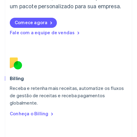
English
um pacote personalizado para sua empresa.
Liechtenstein
Deutsch
English
Comece agora
Lituânia
English
Fale com a equipe de vendas
Luxemburgo
Français
Deutsch
English
Malásia
English
简体中文
Malta
English
México
Español
English
Billing
Noruega
Receba e retenha mais receitas, automatize os fluxos
English
de gestão de receitas e receba pagamentos
Nova Zelândia
English
globalmente.
Países Baixos
Conheça o Billing
Nederlands
English
Polônia
English
Portugal