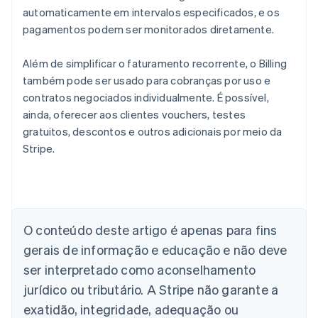
automaticamente em intervalos especificados, e os
pagamentos podem ser monitorados diretamente.
Além de simplificar o faturamento recorrente, o Billing
também pode ser usado para cobranças por uso e
contratos negociados individualmente. É possível,
ainda, oferecer aos clientes vouchers, testes
gratuitos, descontos e outros adicionais por meio da
Stripe.
Alemanha
Deutsch
English
Austrália
O conteúdo deste artigo é apenas para fins
English
gerais de informação e educação e não deve
Áustria
ser interpretado como aconselhamento
Deutsch
English
Bélgica
jurídico ou tributário. A Stripe não garante a
Nederlands
Français
Deutsch
English
exatidão, integridade, adequação ou
Brasil