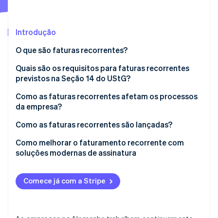
Veja o que está chegando
Radar
Ecossistema
Prevenção de fraudes
Introdução
Parceiros
Atlas
O que são faturas recorrentes?
Stripe App Marketplace
Incorporação de startups
Vantagens das faturas recorrentes
Quais são os requisitos para faturas recorrentes
Climate
Remoção de carbono
previstos na Seção 14 do UStG?
Identity
Como as faturas recorrentes afetam os processos
Verificação de identidade
da empresa?
Precisão das faturas
Como as faturas recorrentes são lançadas?
Prazo das faturas
Documentação em conformidade com o GoBD
Como melhorar o faturamento recorrente com
soluções modernas de assinatura
Stripe Sessions 2026
Estrutura do fluxo de cobrança
Imposto sobre insumos em faturas recorrentes
Veja como a Stripe está construindo a infraestrutura econ
Assista agora
Comece já com a Stripe