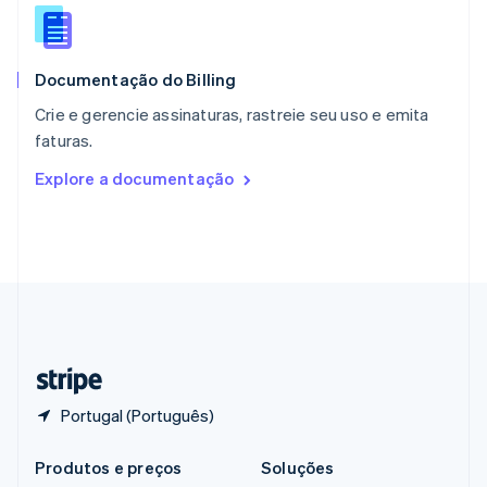
Português
English
RAE de Hong Kong, China
English
简体中文
Documentação do Billing
Reino Unido
English
Crie e gerencie assinaturas, rastreie seu uso e emita
República Tcheca
faturas.
English
Romênia
Explore a documentação
English
Singapura
English
简体中文
Suécia
Svenska
English
Suíça
Deutsch
Français
Italiano
English
Tailândia
ไทย
English
Portugal (Português)
Produtos e preços
Soluções