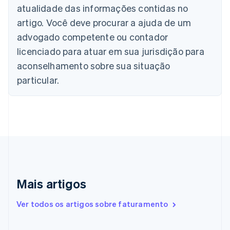
atualidade das informações contidas no
Português
English
Bulgária
artigo. Você deve procurar a ajuda de um
English
advogado competente ou contador
Canadá
English
Français
licenciado para atuar em sua jurisdição para
China continental
aconselhamento sobre sua situação
简体中文
English
Chipre
particular.
English
Croácia
English
Italiano
Dinamarca
English
Emirados Árabes Unidos
English
Eslováquia
English
Mais artigos
Eslovênia
English
Italiano
Ver todos os artigos sobre faturamento
Espanha
Español
English
Estados Unidos