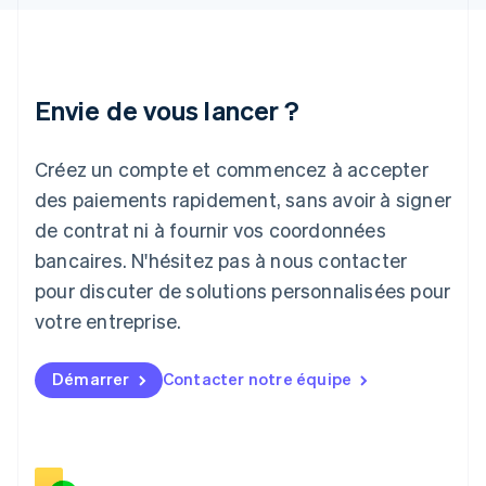
English
Irlande
English
Italie
Italiano
English
Envie de vous lancer ?
Japon
日本語
English
Créez un compte et commencez à accepter
Lettonie
English
des paiements rapidement, sans avoir à signer
Liechtenstein
de contrat ni à fournir vos coordonnées
Deutsch
English
Lituanie
bancaires. N'hésitez pas à nous contacter
English
pour discuter de solutions personnalisées pour
Luxembourg
votre entreprise.
Français
Deutsch
English
Malaisie
English
简体中文
Démarrer
Contacter notre équipe
Malte
English
Mexique
Español
English
Norvège