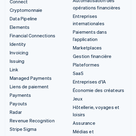
Automatisation des
Connect
opérations financières
Cryptomonnaie
Entreprises
Data Pipeline
internationales
Elements
Paiements dans
Financial Connections
l’application
Identity
Marketplaces
Invoicing
Gestion financière
Issuing
Plateformes
Link
SaaS
Managed Payments
Entreprises d'IA
Liens de paiement
Économie des créateurs
Payments
Jeux
Payouts
Hôtellerie, voyages et
Radar
loisirs
Revenue Recognition
Assurance
Stripe Sigma
Médias et