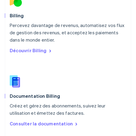
English
Nouvelle-Zélande
English
Billing
Pays-Bas
Percevez davantage de revenus, automatisez vos flux
Nederlands
English
de gestion des revenus, et acceptez les paiements
Pologne
English
dans le monde entier.
Portugal
Découvrir Billing
Português
English
R.A.S. de Hong Kong, Chine
English
简体中文
République tchèque
English
Roumanie
English
Documentation Billing
Royaume-Uni
English
Créez et gérez des abonnements, suivez leur
Singapour
utilisation et émettez des factures.
English
简体中文
Slovaquie
Consulter la documentation
English
Slovénie