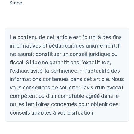
Stripe.
Allemagne
Deutsch
English
Australie
Le contenu de cet article est fourni à des fins
English
informatives et pédagogiques uniquement. Il
Autriche
ne saurait constituer un conseil juridique ou
Deutsch
English
Belgique
fiscal. Stripe ne garantit pas l'exactitude,
Nederlands
Français
Deutsch
English
l'exhaustivité, la pertinence, ni l'actualité des
Brésil
Português
English
informations contenues dans cet article. Nous
Bulgarie
vous conseillons de solliciter l'avis d'un avocat
English
Canada
compétent ou d'un comptable agréé dans le
English
Français
ou les territoires concernés pour obtenir des
Chine continentale
conseils adaptés à votre situation.
简体中文
English
Chypre
English
Croatie