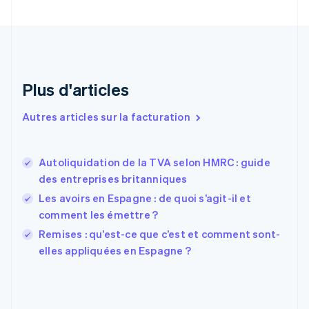
English
Italiano
Danemark
English
Émirats arabes unis
English
Espagne
Plus d'articles
Español
English
Estonie
Autres articles sur la facturation
English
États-Unis
English
Español
简体中文
Autoliquidation de la TVA selon HMRC : guide
Finlande
English
Svenska
des entreprises britanniques
France
Les avoirs en Espagne : de quoi s’agit-il et
Français
English
comment les émettre ?
Gibraltar
English
Remises : qu’est-ce que c’est et comment sont-
Grèce
elles appliquées en Espagne ?
English
Hongrie
English
Inde