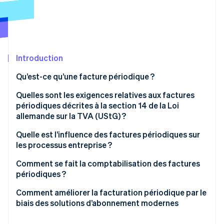
Découvrez les prochaines évolutions
Commerce en ligne
Radar
Prévention de la fraude
Écosystème
Atlas
Constitution de start-up
Introduction
Partenaires
Climate
Stripe App Marketplace
Qu’est-ce qu’une facture périodique ?
Élimination du carbone
Avantages des factures périodiques
Quelles sont les exigences relatives aux factures
Identity
Vérification de l'identité
périodiques décrites à la section 14 de la Loi
allemande sur la TVA (UStG) ?
Quelle est l’influence des factures périodiques sur
les processus entreprise ?
Stripe Sessions 2026
Précision des données de la facture
Comment se fait la comptabilisation des factures
Découvrez comment Stripe construit l’infrastructure écono
périodiques ?
Regarder la vidéo
Délai de facturation
Documentation conforme aux principes GoBD
Comment améliorer la facturation périodique par le
Structure du processus de relance
biais des solutions d’abonnement modernes
Taxe déductible sur les factures périodiques