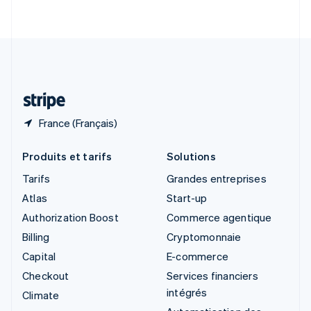
English
Italiano
Suède
Svenska
English
Suisse
Deutsch
Français
Italiano
English
Thaïlande
ไทย
English
France (Français)
Produits et tarifs
Solutions
Tarifs
Grandes entreprises
Atlas
Start-up
Authorization Boost
Commerce agentique
Billing
Cryptomonnaie
Capital
E-commerce
Checkout
Services financiers
intégrés
Climate