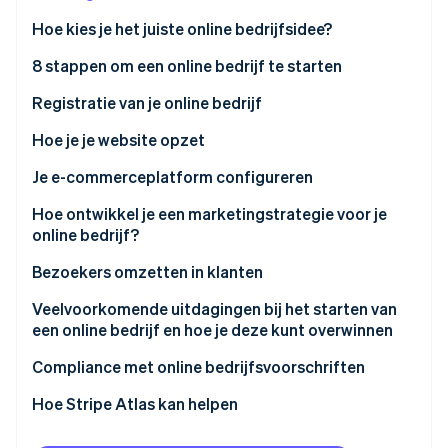
Oprichting van een start-up
Hoe kies je het juiste online bedrijfsidee?
Climate
Ecosysteem
8 stappen om een online bedrijf te starten
CO₂-verwijdering
Partners
Identity
Registratie van je online bedrijf
Stripe App Marketplace
Online identiteitsverificatie
Hoe je je website opzet
Je e-commerceplatform configureren
Hoe ontwikkel je een marketingstrategie voor je
Stripe Sessions 2026
online bedrijf?
Ontdek hoe Stripe de economische infrastructuu
Nu bekijken
Doelgroep
Bezoekers omzetten in klanten
Contentmarketing en SEO
Gebruikerservaring (UX)
Veelvoorkomende uitdagingen bij het starten van
een online bedrijf en hoe je deze kunt overwinnen
Marketing op social media
Effectieve CTA’s
Downtime en storingen van de website
Compliance met online bedrijfsvoorschriften
E-mailmarketing
A/B-testen en optimalisatie van conversieratio’s
(CRO)
Concurrentie op de markt
Wetgeving inzake gegevensprivacy
Hoe Stripe Atlas kan helpen
Betaalde reclame
Recensies en getuigenissen van klanten
Balans tussen werk en privé
E-commerce wetgeving en
Aanmelden bij Atlas