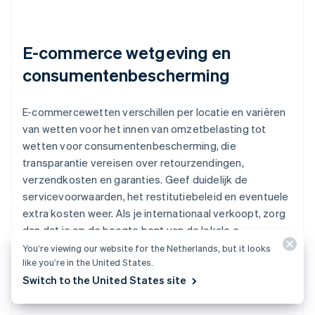
E-commerce wetgeving en
consumentenbescherming
E-commercewetten verschillen per locatie en variëren
van wetten voor het innen van omzetbelasting tot
wetten voor consumentenbescherming, die
transparantie vereisen over retourzendingen,
verzendkosten en garanties. Geef duidelijk de
servicevoorwaarden, het restitutiebeleid en eventuele
extra kosten weer. Als je internationaal verkoopt, zorg
dan dat je op de hoogte bent van de lokale e-
commercewetten in de landen waar je zaken wilt doen,
You’re viewing our website for the Netherlands, but it looks
like you’re in the United States.
of gebruik platforms zoals Avalara voor
Switch to the United States site
geautomatiseerde naleving van belastingwetgeving in
verschillende rechtsgebieden.