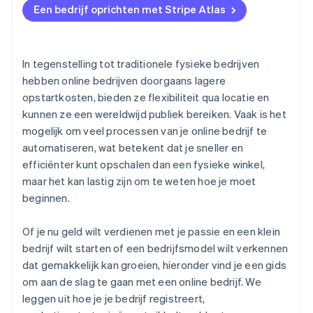
Samenwerkingen en partnerschappen
consumentenbescherming
Een bedrijf oprichten met Stripe Atlas
Betalingen accepteren en bankieren voordat je EIN-
Bescherming van intellectueel eigendom
nummer arriveert
Aankoop van aandelen door de oprichter zonder
In tegenstelling tot traditionele fysieke bedrijven
contant geld
hebben online bedrijven doorgaans lagere
opstartkosten, bieden ze flexibiliteit qua locatie en
Automatische indiening van
kunnen ze een wereldwijd publiek bereiken. Vaak is het
belastingkeuzeformulier 83(b)
mogelijk om veel processen van je online bedrijf te
Juridische bedrijfsdocumenten van wereldklasse
automatiseren, wat betekent dat je sneller en
efficiënter kunt opschalen dan een fysieke winkel,
Een gratis jaar Stripe Payments, plus $ 50.000 aan
maar het kan lastig zijn om te weten hoe je moet
partnervoordelen en kortingen
beginnen.
Of je nu geld wilt verdienen met je passie en een klein
bedrijf wilt starten of een bedrijfsmodel wilt verkennen
dat gemakkelijk kan groeien, hieronder vind je een gids
om aan de slag te gaan met een online bedrijf. We
leggen uit hoe je je bedrijf registreert,