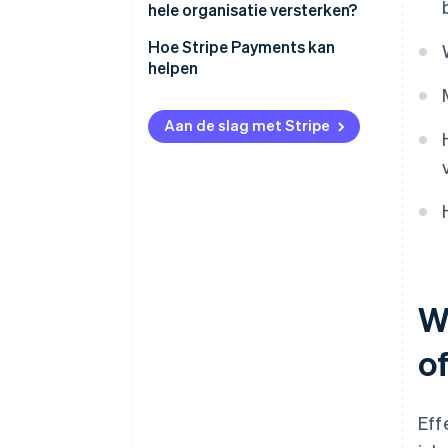
versterken
hele organisatie versterken?
Duidelijke governance en
besluitvormingsprocessen
Hoe Stripe Payments kan
helpen
Technologie die data en
workflow met elkaar verbindt
Aan de slag met Stripe
Cross-functionele
overeenstemming op
leidinggevend niveau
Ingebouwde
samenwerkingsmodellen met
interne teams
Wa
o
Eff