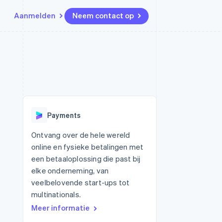
Aanmelden
Neem contact op
Bronnen
Ecosysteem
Contact
marktplaatsen
Meer
App-integraties
Partners
Neem contact op
Product roadmap
Voorbeelden van code
Stripe App Marketplace
Partner worden
Ontdek wat er in het verschiet
or platforms
Developerblog
ligt
r platforms
API-status
financiële
Radar
Payments
Fraudepreventie
tuele kaarten
Atlas
ing
Ontvang over de hele wereld
Oprichting van een start-up
online en fysieke betalingen met
Climate
een betaaloplossing die past bij
CO₂-verwijdering
elke onderneming, van
Identity
veelbelovende start-ups tot
Online identiteitsverificatie
multinationals.
Meer informatie