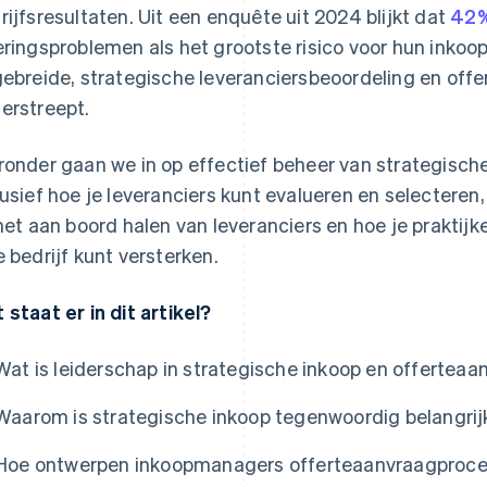
rijfsresultaten. Uit een enquête uit 2024 blijkt dat
42%
eringsproblemen als het grootste risico voor hun inko
gebreide, strategische leveranciersbeoordeling en of
erstreept.
ronder gaan we in op effectief beheer van strategisch
lusief hoe je leveranciers kunt evalueren en selectere
 het aan boord halen van leveranciers en hoe je praktijk
e bedrijf kunt versterken.
 staat er in dit artikel?
Wat is leiderschap in strategische inkoop en offertea
Waarom is strategische inkoop tegenwoordig belangrijk
Hoe ontwerpen inkoopmanagers offerteaanvraagprocess