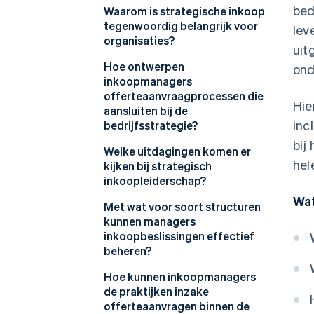
bed
Waarom is strategische inkoop
tegenwoordig belangrijk voor
lev
organisaties?
uit
Hoe ontwerpen
ond
inkoopmanagers
offerteaanvraagprocessen die
Hie
aansluiten bij de
inc
bedrijfsstrategie?
bij
Bepaal de gewenste resultaten
Welke uitdagingen komen er
hel
kijken bij strategisch
Stel evaluatiecriteria op die
inkoopleiderschap?
aansluiten bij de waarden van
Wat
het bedrijf
Met wat voor soort structuren
kunnen managers
Gebruik multifunctionele teams
inkoopbeslissingen effectief
om het proces vorm te geven en
beheren?
te evalueren
Hybride bedrijfsmodellen
Hoe kunnen inkoopmanagers
Gebruik technologie om de
de praktijken inzake
consistentie en het inzicht te
Categoriebeheerfuncties
offerteaanvragen binnen de