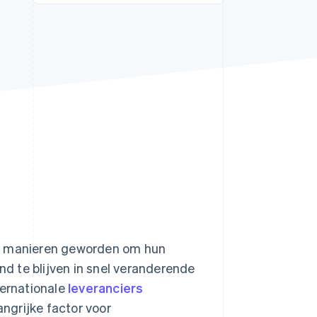
Stripe Sessions 2026
Ontdek hoe Stripe de
economische
infrastructuur voor AI
bouwt.
Nu bekijken
re manieren geworden om hun
end te blijven in snel veranderende
ternationale
leveranciers
ngrijke factor voor