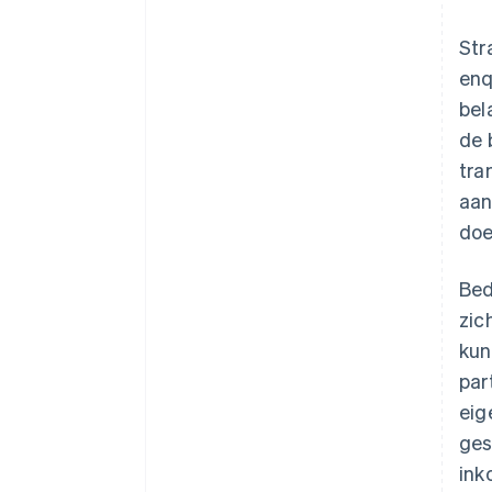
Str
enq
bel
de 
tra
aan
doe
Bed
zic
kun
par
eig
ges
ink