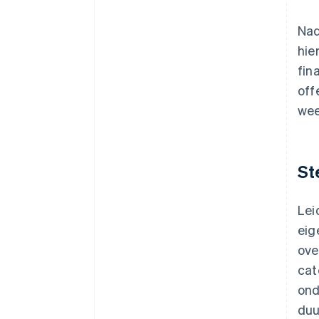
Nad
hie
fin
off
wee
St
Lei
eig
ove
cat
ond
duu