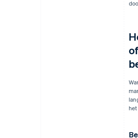
doo
H
o
b
Wa
man
lan
het
Be