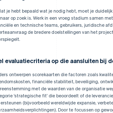
at je hebt bepaald wat je nodig hebt, moet je duideli
rnaar op zoek is. Werk in een vroeg stadium samen met
anciële en technische teams, gebruikers, juridische af
erteaanvraag de bredere doelstellingen van het projec
rspiegelt.
el evaluatiecriteria op die aansluiten bij 
ders ontwerpen scorekaarten die factoren zoals kwalite
endomskosten, financiële stabiliteit, beveiliging, ont
reenstemming met de waarden van de organisatie we
egorie ‘strategische fit’ die beoordeelt of de leveranc
ersteunen (bijvoorbeeld wereldwijde expansie, verbeter
rzaamheidsverplichtingen). Door te focussen op gewog