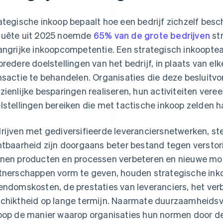
ategische inkoop bepaalt hoe een bedrijf zichzelf besch
uête uit 2025 noemde
65% van de grote bedrijven
str
angrijke inkoopcompetentie. Een strategisch inkoopte
bredere doelstellingen van het bedrijf, in plaats van e
nsactie te behandelen. Organisaties die deze besluit
zienlijke besparingen realiseren, hun activiteiten vere
lstellingen bereiken die met tactische inkoop zelden ha
rijven met gediversifieerde leveranciersnetwerken, st
htbaarheid zijn doorgaans beter bestand tegen versto
nen producten en processen verbeteren en nieuwe mo
tnerschappen vorm te geven, houden strategische ink
endomskosten, de prestaties van leveranciers, het ver
chiktheid op lange termijn. Naarmate duurzaamheidsv
oop de manier waarop organisaties hun normen door d