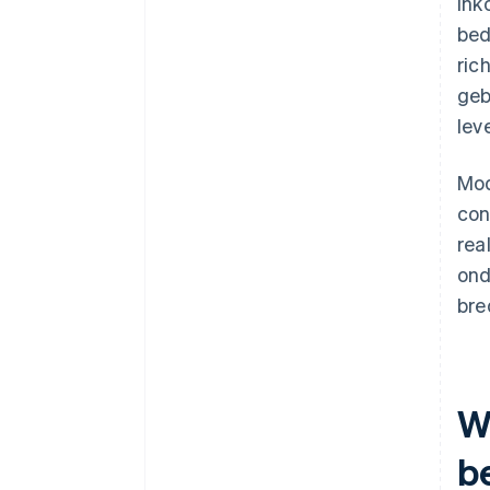
ink
bed
ric
geb
lev
Mod
con
rea
ond
bre
W
b