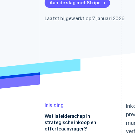
Aan de slag met Stripe
Link
Versneld afrekenen
Financial Connections
Laatst bijgewerkt op 7 januari 2026
Data gekoppelde rekeningen
Inleiding
Ink
pre
Wat is leiderschap in
strategische inkoop en
mar
offerteaanvragen?
ver