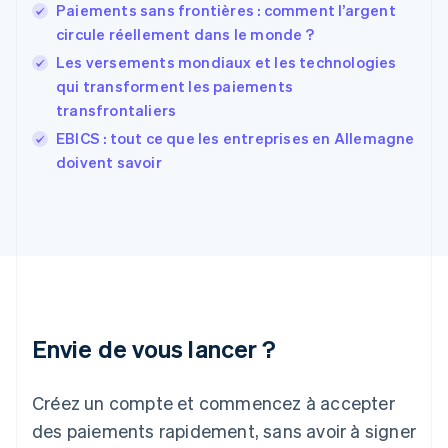
Paiements sans frontières : comment l’argent
English
Español
简体中文
circule réellement dans le monde ?
Finlande
English
Svenska
Les versements mondiaux et les technologies
France
qui transforment les paiements
Français
English
transfrontaliers
Gibraltar
English
EBICS : tout ce que les entreprises en Allemagne
Grèce
doivent savoir
English
Hongrie
English
Inde
English
Irlande
English
Italie
Italiano
English
Envie de vous lancer ?
Japon
日本語
English
Créez un compte et commencez à accepter
Lettonie
English
des paiements rapidement, sans avoir à signer
Liechtenstein