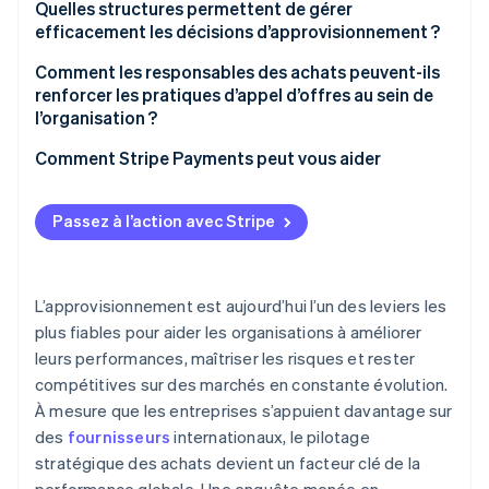
priorités de l’entreprise
Quelles structures permettent de gérer
efficacement les décisions d’approvisionnement ?
S’appuyer sur des équipes interfonctionnelles pour
structurer et examiner le processus
Modèles hybrides
Comment les responsables des achats peuvent-ils
renforcer les pratiques d’appel d’offres au sein de
S’appuyer sur la technologie pour renforcer la
Postes en gestion des catégories
l’organisation ?
cohérence et la visibilité
Une gouvernance claire et des circuits de décision
Comment Stripe Payments peut vous aider
Une technologie qui relie les données et les flux de
travail
Passez à l’action avec Stripe
Un alignement interfonctionnel au niveau de la
direction
L’approvisionnement est aujourd’hui l’un des leviers les
Des modèles de partenariat intégrés avec les
plus fiables pour aider les organisations à améliorer
équipes internes
leurs performances, maîtriser les risques et rester
compétitives sur des marchés en constante évolution.
À mesure que les entreprises s’appuient davantage sur
des
fournisseurs
internationaux, le pilotage
stratégique des achats devient un facteur clé de la