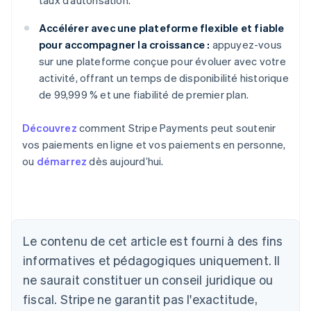
taux d’autorisation.
Accélérer avec une plateforme flexible et fiable
pour accompagner la croissance :
appuyez-vous
sur une plateforme conçue pour évoluer avec votre
activité, offrant un temps de disponibilité historique
de 99,999 % et une fiabilité de premier plan.
Découvrez
comment Stripe Payments peut soutenir
vos paiements en ligne et vos paiements en personne,
ou
démarrez
dès aujourd’hui.
Allemagne
Le contenu de cet article est fourni à des fins
Deutsch
English
Australie
informatives et pédagogiques uniquement. Il
English
ne saurait constituer un conseil juridique ou
Autriche
Deutsch
English
fiscal. Stripe ne garantit pas l'exactitude,
Belgique