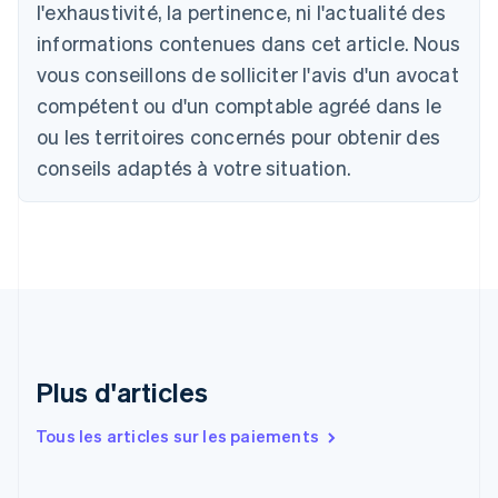
l'exhaustivité, la pertinence, ni l'actualité des
Nederlands
Français
Deutsch
English
Brésil
informations contenues dans cet article. Nous
Português
English
vous conseillons de solliciter l'avis d'un avocat
Bulgarie
compétent ou d'un comptable agréé dans le
English
Canada
ou les territoires concernés pour obtenir des
English
Français
conseils adaptés à votre situation.
Chine continentale
简体中文
English
Chypre
English
Croatie
English
Italiano
Danemark
English
Émirats arabes unis
English
Plus d'articles
Espagne
Español
English
Tous les articles sur les paiements
Estonie
English
États-Unis