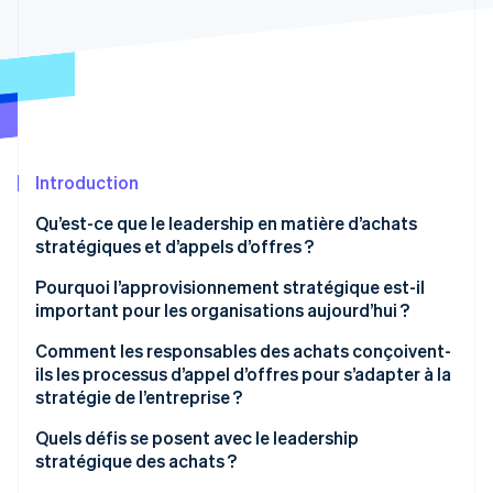
Découvrez les prochaines évolutions
Commerce en ligne
Radar
Prévention de la fraude
Écosystème
Atlas
Constitution de start-up
Partenaires
Climate
Stripe App Marketplace
Élimination du carbone
Introduction
Identity
Qu’est-ce que le leadership en matière d’achats
Vérification de l'identité
stratégiques et d’appels d’offres ?
Pourquoi l’approvisionnement stratégique est-il
important pour les organisations aujourd’hui ?
Comment les responsables des achats conçoivent-
Stripe Sessions 2026
ils les processus d’appel d’offres pour s’adapter à la
Découvrez comment Stripe construit l’infrastructure écono
stratégie de l’entreprise ?
Regarder la vidéo
Définir les résultats attendus
Quels défis se posent avec le leadership
stratégique des achats ?
Construire des critères d’évaluation alignés sur les