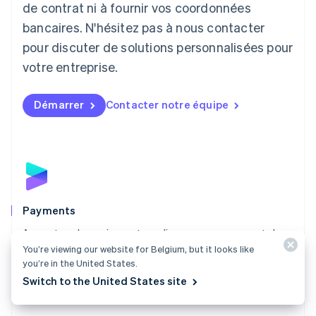
de contrat ni à fournir vos coordonnées
Deutsch
English
Lituanie
bancaires. N'hésitez pas à nous contacter
English
pour discuter de solutions personnalisées pour
Luxembourg
votre entreprise.
Français
Deutsch
English
Malaisie
English
简体中文
Démarrer
Contacter notre équipe
Malte
English
Mexique
Español
English
Norvège
English
Nouvelle-Zélande
English
Payments
Pays-Bas
Acceptez des paiements en ligne, en personne et dans
Nederlands
English
You’re viewing our website for Belgium, but it looks like
le monde entier, grâce à une solution de paiement
Pologne
you’re in the United States.
English
adaptée à toutes les entreprises.
Portugal
Switch to the United States site
Découvrir Payments
Português
English
R.A.S. de Hong Kong, Chine