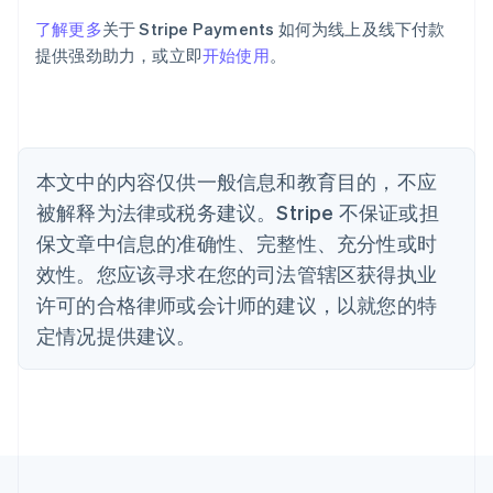
巴西
Português
English
了解更多
关于 Stripe Payments 如何为线上及线下付款
保加利亚
提供强劲助力，或立即
开始使用
。
English
比利时
Nederlands
Français
Deutsch
English
波兰
English
丹麦
本文中的内容仅供一般信息和教育目的，不应
English
被解释为法律或税务建议。Stripe 不保证或担
德国
保文章中信息的准确性、完整性、充分性或时
Deutsch
English
法国
效性。您应该寻求在您的司法管辖区获得执业
Français
English
许可的合格律师或会计师的建议，以就您的特
芬兰
定情况提供建议。
English
Svenska
荷兰
Nederlands
English
加拿大
English
Français
捷克
English