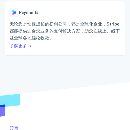
Boost
Stripe Sigma
产品路线图
SaaS
支付成功率优
自定义报告
Sessions 年度大会
化
Data Pipeline
Payments
招聘
数据同步
Link
资讯中心
加速结账
资源
无论您是快速成长的初创公司，还是全球化企业，Stripe
Stripe Press
按行业
都能提供适合您业务的支付解决方案，助您在线上、线下
应用集成
及全球各地轻松收款。
AI 企业
代码示例
创作者经济
开发者博客
了解更多
联系
更多
游戏
API 状态
Product roadmap
酒店、旅游与休闲
联系销售
了解未来规划
保险
成为合作伙伴
媒体与娱乐
Radar
非营利组织
欺诈防范
专业服务
Atlas
公共部门
初创企业注册
零售
Climate
碳移除
生态系统
合作伙伴
Stripe App Marketplace
导言