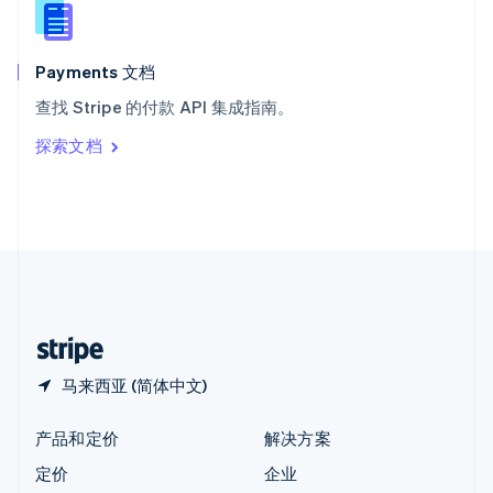
新西兰
English
匈牙利
English
Payments 文档
意大利
查找 Stripe 的付款 API 集成指南。
Italiano
English
印度
探索文档
English
英国
English
直布罗陀
English
中国内地
简体中文
English
中国香港特别行政区
English
简体中文
马来西亚 (简体中文)
产品和定价
解决方案
定价
企业