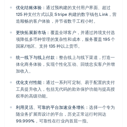
优化结账体验：
通过预构建的支付用户界面、超过
125 种支付方式以及 Stripe 构建的数字钱包 Link，营
造顺畅的客户体验，并节省数千工程小时。
更快拓展新市场：
覆盖全球客户，并通过跨境支付选
项降低多币种管理的复杂性和成本，服务覆盖 195 个
国家/地区、支持 135 种以上货币。
统一线下与线上付款：
整合线上与线下渠道，打造一
体化商务体验，实现个性化互动、回馈忠实客户并增
阿联酋
加收入。
English
爱尔兰
优化支付性能：
通过一系列可定制、易于配置的支付
English
工具提升收入，包括无代码的欺诈保护功能与提高授
爱沙尼亚
权率的高级功能。
English
奥地利
利用灵活、可靠的平台加速业务增长：
选择一个专为
Deutsch
English
随业务扩展而设计的平台，历史正常运行时间达
澳大利亚
99.999%，可靠性在行业内首屈一指。
English