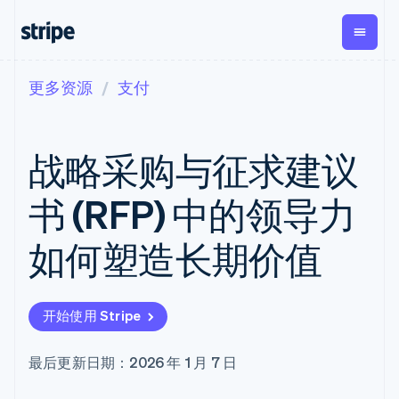
更多资源
支付
按企业阶段
文档
学习
支付
营收
资金管
平台
理
易市
大型企业
Stripe 文档
博客
Payments
Billing
初创企业
API 参考文档
客户案例
战略采购与征求建议
在线支付
经常性收入
Global
Conn
库与 SDK
指南
Payment links
Metronome
Payouts
Stripe Apps
按用量计费
平台
书 (RFP) 中的领导力
无代码支付
Subscriptions
向第三
按应用场景
Checkout
方打款
支持
预构建支付界
订阅管理
Crypto
如何塑造长期价值
指南
智能体商务
面
Invoicing
钱包、
加密货币
获取支持
一次性或定期
Elements
稳定币
电子商务
接受线上付款
托管支持方案
灵活的 UI 组件
账单
发行和
嵌入式金融
实施预置结账流程
专业服务
支付方式
Tax
发卡基
开始使用 Stripe
财务自动化
构建平台或交易市场
支持 125 种以
销售税和增值
础设施
全球化企业
管理订阅
上
税自动化
应用内支付
提供按用量计费
Terminal
Revenue
最后更新日期：2026 年 1 月 7 日
交易市场
发行稳定币支持的支付卡
线下支付
Recognition
公司
资金管理
通过智能体配置和管理服
会计自动化
Authorization
平台
务