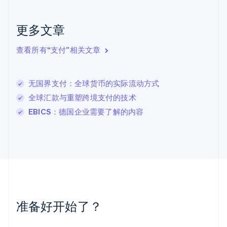
克罗地亚
English
Italiano
拉脱维亚
更多文章
English
立陶宛
查看所有“支付”相关文章
English
列支敦士登
Deutsch
English
卢森堡
无国界支付：全球货币的实际流动方式
Français
Deutsch
English
全球汇款与重塑跨境支付的技术
罗马尼亚
EBICS：德国企业需要了解的内容
English
马尔他
English
马来西亚
English
简体中文
美国
English
Español
简体中文
墨西哥
Español
English
准备好开始了？
挪威
English