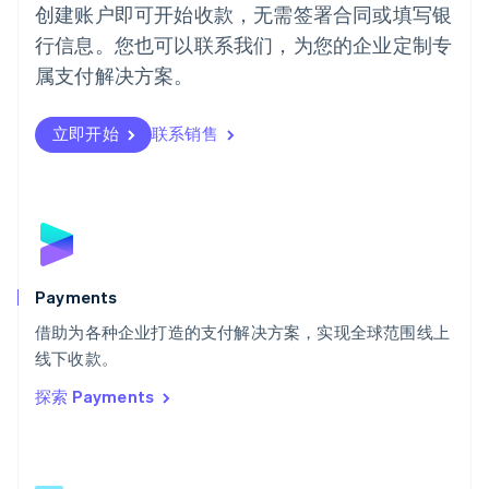
葡萄牙
创建账户即可开始收款，无需签署合同或填写银
Português
English
行信息。您也可以联系我们，为您的企业定制专
日本
日本語
English
属支付解决方案。
瑞典
Svenska
English
瑞士
立即开始
联系销售
Deutsch
Français
Italiano
English
塞浦路斯
English
斯洛伐克
English
斯洛文尼亚
English
Italiano
Payments
泰国
ไทย
English
借助为各种企业打造的支付解决方案，实现全球范围线上
希腊
线下收款。
English
探索 Payments
西班牙
Español
English
新加坡
English
简体中文