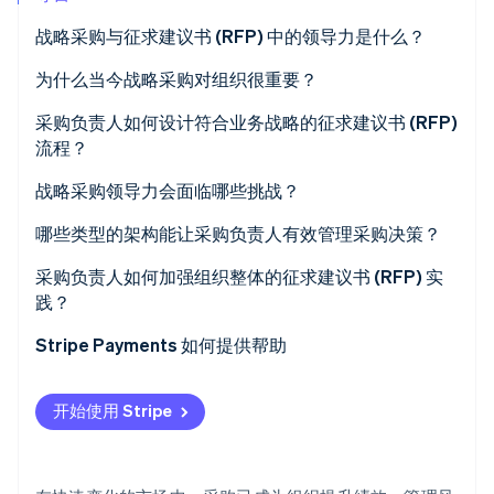
Stripe Sessions 2026
战略采购与征求建议书 (RFP) 中的领导力是什么？
了解 Stripe 如何为 AI 构建经济基础设施。
立即观看
为什么当今战略采购对组织很重要？
采购负责人如何设计符合业务战略的征求建议书 (RFP)
流程？
明确期望成果
战略采购领导力会面临哪些挑战？
制定体现公司价值观的评估标准
哪些类型的架构能让采购负责人有效管理采购决策？
利用跨职能团队制定并审核流程
混合运营模式
采购负责人如何加强组织整体的征求建议书 (RFP) 实
践？
运用技术提升一致性与洞察力
品类管理岗位
Stripe Payments 如何提供帮助
清晰的治理和决策路径
连接数据与工作流程的技术
开始使用 Stripe
领导层的跨职能共识
与内部团队的嵌入式合作模式