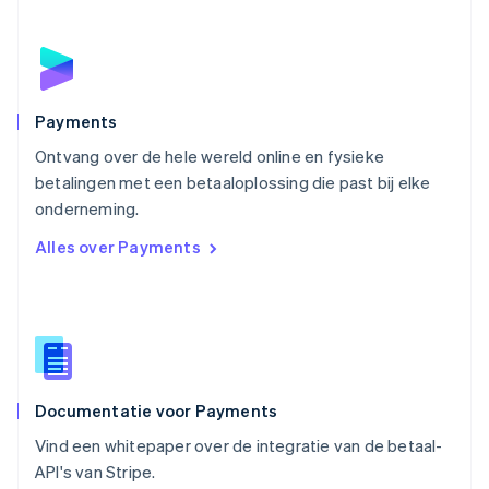
Oostenrijk
Deutsch
English
Polen
English
Portugal
Português
English
Payments
Roemenië
Ontvang over de hele wereld online en fysieke
English
betalingen met een betaaloplossing die past bij elke
Singapore
English
简体中文
onderneming.
Slovenië
Alles over Payments
English
Italiano
Slowakije
English
Spanje
Español
English
Thailand
ไทย
English
Documentatie voor Payments
Tsjechië
English
Vind een whitepaper over de integratie van de betaal-
Vasteland van China
API's van Stripe.
简体中文
English