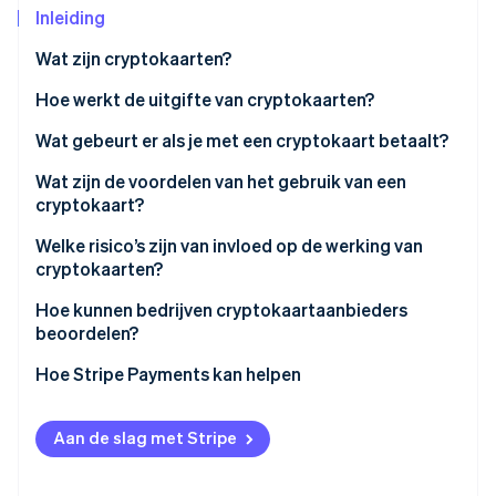
Inleiding
Oprichting van een start-up
Climate
Ecosysteem
Wat zijn cryptokaarten?
CO₂-verwijdering
Hoe werkt de uitgifte van cryptokaarten?
Partners
Identity
Stripe App Marketplace
Online identiteitsverificatie
Wat gebeurt er als je met een cryptokaart betaalt?
Wat zijn de voordelen van het gebruik van een
cryptokaart?
Welke risico’s zijn van invloed op de werking van
Stripe Sessions 2026
cryptokaarten?
Ontdek hoe Stripe de economische infrastructuu
Nu bekijken
Veranderingen in de regelgeving
Hoe kunnen bedrijven cryptokaartaanbieders
beoordelen?
Marktvolatiliteit en liquiditeit
Hoe Stripe Payments kan helpen
Fiscale behandeling
Beveiliging en bewaring
Aan de slag met Stripe