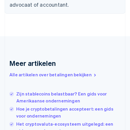
Estland
advocaat of accountant.
English
Finland
English
Svenska
Frankrijk
Français
English
Gibraltar
English
Griekenland
English
Meer artikelen
Hongarije
English
Hongkong SAR, China
Alle artikelen over betalingen bekijken
English
简体中文
Ierland
English
Zijn stablecoins belastbaar? Een gids voor
India
Amerikaanse ondernemingen
English
Hoe je cryptobetalingen accepteert: een gids
Italië
Italiano
English
voor ondernemingen
Japan
Het cryptovaluta-ecosysteem uitgelegd: een
日本語
English