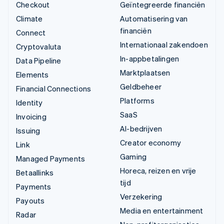
Checkout
Geïntegreerde financiën
Climate
Automatisering van
financiën
Connect
Internationaal zakendoen
Cryptovaluta
In-appbetalingen
Data Pipeline
Marktplaatsen
Elements
Geldbeheer
Financial Connections
Platforms
Identity
SaaS
Invoicing
AI-bedrijven
Issuing
Creator economy
Link
Gaming
Managed Payments
Horeca, reizen en vrije
Betaallinks
tijd
Payments
Verzekering
Payouts
Media en entertainment
Radar