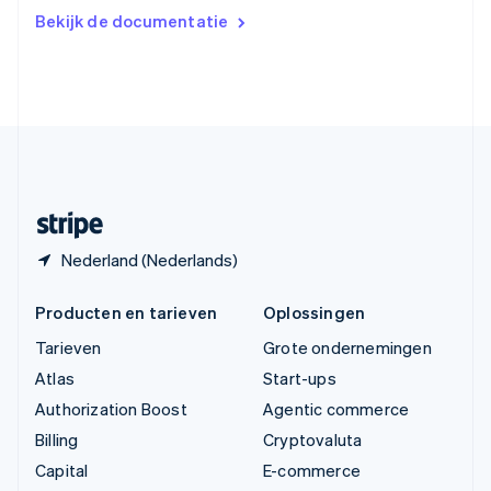
Verenigd Koninkrijk
Bekijk de documentatie
English
Verenigde Arabische Emiraten
English
Verenigde Staten
English
Español
简体中文
Zweden
Svenska
English
Zwitserland
Deutsch
Français
Italiano
English
Nederland (Nederlands)
Producten en tarieven
Oplossingen
Tarieven
Grote ondernemingen
Atlas
Start-ups
Authorization Boost
Agentic commerce
Billing
Cryptovaluta
Capital
E-commerce