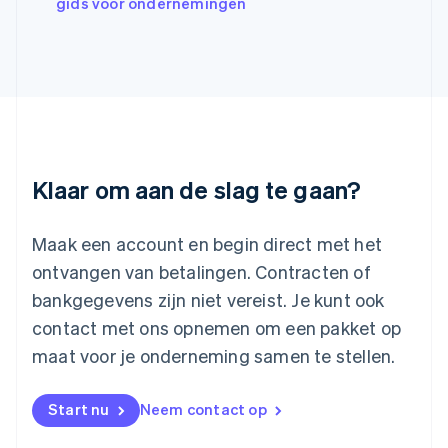
gids voor ondernemingen
Kroatië
English
Italiano
Letland
English
Liechtenstein
Deutsch
English
Litouwen
English
Luxemburg
Klaar om aan de slag te gaan?
Français
Deutsch
English
Maleisië
English
简体中文
Maak een account en begin direct met het
Malta
ontvangen van betalingen. Contracten of
English
Mexico
bankgegevens zijn niet vereist. Je kunt ook
Español
English
contact met ons opnemen om een pakket op
Nederland
maat voor je onderneming samen te stellen.
Nederlands
English
Nieuw-Zeeland
English
Start nu
Neem contact op
Noorwegen
English