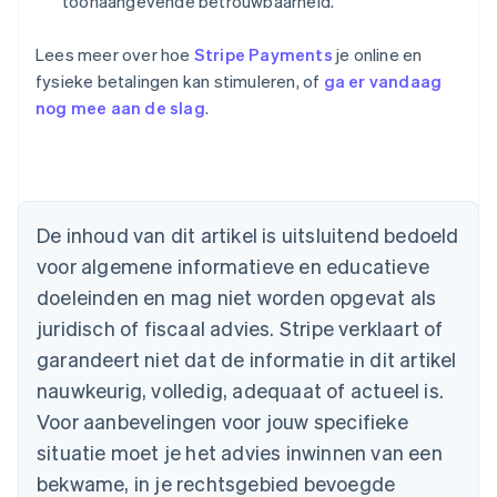
toonaangevende betrouwbaarheid.
Lees meer over hoe
Stripe Payments
je online en
fysieke betalingen kan stimuleren, of
ga er vandaag
nog mee aan de slag
.
Australië
English
België
Nederlands
Français
Deutsch
English
De inhoud van dit artikel is uitsluitend bedoeld
Brazilië
voor algemene informatieve en educatieve
Português
English
Bulgarije
doeleinden en mag niet worden opgevat als
English
juridisch of fiscaal advies. Stripe verklaart of
Canada
English
Français
garandeert niet dat de informatie in dit artikel
Cyprus
nauwkeurig, volledig, adequaat of actueel is.
English
Denemarken
Voor aanbevelingen voor jouw specifieke
English
situatie moet je het advies inwinnen van een
Duitsland
bekwame, in je rechtsgebied bevoegde
Deutsch
English