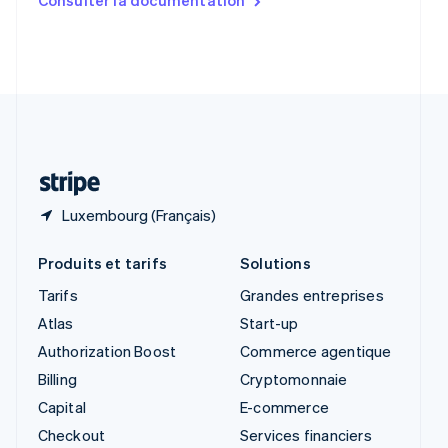
English
Slovénie
English
Italiano
Suède
Svenska
English
Suisse
Deutsch
Français
Italiano
English
Thaïlande
ไทย
English
Luxembourg (Français)
Produits et tarifs
Solutions
Tarifs
Grandes entreprises
Atlas
Start-up
Authorization Boost
Commerce agentique
Billing
Cryptomonnaie
Capital
E-commerce
Checkout
Services financiers