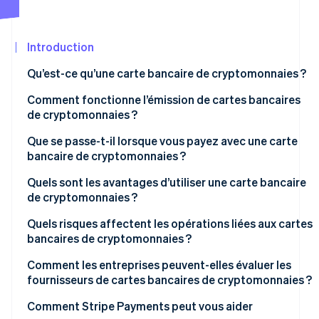
Découvrez les prochaines évolutions
Commerce en ligne
Radar
Prévention de la fraude
Introduction
Écosystème
Atlas
Qu’est-ce qu’une carte bancaire de cryptomonnaies ?
Constitution de start-up
Partenaires
Comment fonctionne l’émission de cartes bancaires
Climate
Stripe App
de cryptomonnaies ?
Élimination du carbone
Marketplace
Identity
Que se passe-t-il lorsque vous payez avec une carte
Vérification de l'identité
bancaire de cryptomonnaies ?
Quels sont les avantages d’utiliser une carte bancaire
de cryptomonnaies ?
Quels risques affectent les opérations liées aux cartes
Stripe Sessions 2026
bancaires de cryptomonnaies ?
Découvrez comment Stripe construit l’infrastructure écon
Regarder la vidéo
Évolution de la réglementation
Comment les entreprises peuvent-elles évaluer les
fournisseurs de cartes bancaires de cryptomonnaies ?
Volatilité du marché et liquidité
Comment Stripe Payments peut vous aider
Traitement fiscal