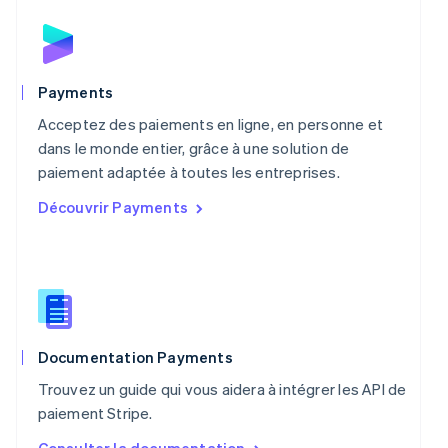
Español
English
Norvège
English
Nouvelle-Zélande
English
Payments
Pays-Bas
Acceptez des paiements en ligne, en personne et
Nederlands
English
Pologne
dans le monde entier, grâce à une solution de
English
paiement adaptée à toutes les entreprises.
Portugal
Découvrir Payments
Português
English
R.A.S. de Hong Kong, Chine
English
简体中文
République tchèque
English
Roumanie
English
Royaume-Uni
Documentation Payments
English
Trouvez un guide qui vous aidera à intégrer les API de
Singapour
paiement Stripe.
English
简体中文
Slovaquie
Consulter la documentation