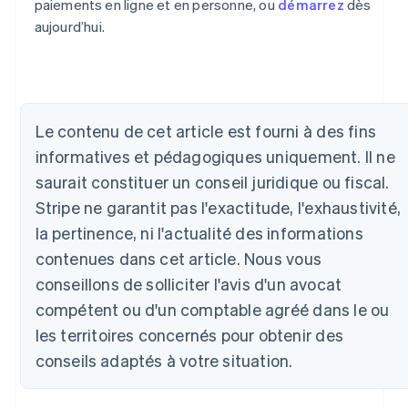
paiements en ligne et en personne, ou
démarrez
dès
aujourd’hui.
Allemagne
Deutsch
English
Le contenu de cet article est fourni à des fins
Australie
informatives et pédagogiques uniquement. Il ne
English
Autriche
saurait constituer un conseil juridique ou fiscal.
Deutsch
English
Stripe ne garantit pas l'exactitude, l'exhaustivité,
Belgique
la pertinence, ni l'actualité des informations
Nederlands
Français
Deutsch
English
Brésil
contenues dans cet article. Nous vous
Português
English
conseillons de solliciter l'avis d'un avocat
Bulgarie
English
compétent ou d'un comptable agréé dans le ou
Canada
les territoires concernés pour obtenir des
English
Français
conseils adaptés à votre situation.
Chine continentale
简体中文
English
Chypre