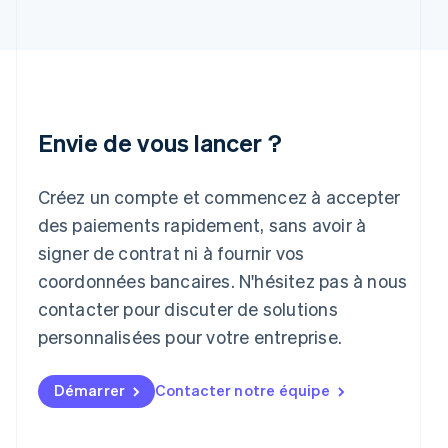
English
Inde
English
Irlande
English
Italie
Italiano
English
Envie de vous lancer ?
Japon
日本語
English
Créez un compte et commencez à accepter
Lettonie
English
des paiements rapidement, sans avoir à
Liechtenstein
signer de contrat ni à fournir vos
Deutsch
English
Lituanie
coordonnées bancaires. N'hésitez pas à nous
English
contacter pour discuter de solutions
Luxembourg
personnalisées pour votre entreprise.
Français
Deutsch
English
Malaisie
English
简体中文
Démarrer
Contacter notre équipe
Malte
English
Mexique