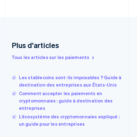
English
Croatie
English
Italiano
Danemark
English
Émirats arabes unis
English
Plus d'articles
Espagne
Español
English
Tous les articles sur les paiements
Estonie
English
États-Unis
Les stablecoins sont-ils imposables ? Guide à
English
Español
简体中文
Finlande
destination des entreprises aux États-Unis
English
Svenska
Comment accepter les paiements en
France
cryptomonnaies : guide à destination des
Français
English
entreprises
Gibraltar
English
L’écosystème des cryptomonnaies expliqué :
Grèce
un guide pour les entreprises
English
Hongrie