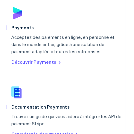
Español
English
Norvège
English
Nouvelle-Zélande
English
Payments
Pays-Bas
Acceptez des paiements en ligne, en personne et
Nederlands
English
Pologne
dans le monde entier, grâce à une solution de
English
paiement adaptée à toutes les entreprises.
Portugal
Découvrir Payments
Português
English
R.A.S. de Hong Kong, Chine
English
简体中文
République tchèque
English
Roumanie
English
Royaume-Uni
Documentation Payments
English
Trouvez un guide qui vous aidera à intégrer les API de
Singapour
paiement Stripe.
English
简体中文
Slovaquie
Consulter la documentation