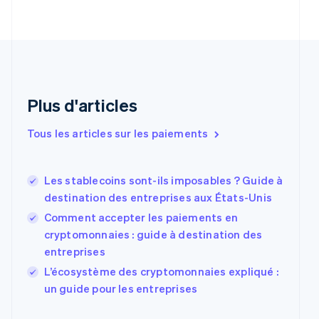
English
Croatie
English
Italiano
Danemark
English
Émirats arabes unis
English
Plus d'articles
Espagne
Español
English
Tous les articles sur les paiements
Estonie
English
États-Unis
Les stablecoins sont-ils imposables ? Guide à
English
Español
简体中文
Finlande
destination des entreprises aux États-Unis
English
Svenska
Comment accepter les paiements en
France
cryptomonnaies : guide à destination des
Français
English
entreprises
Gibraltar
English
L’écosystème des cryptomonnaies expliqué :
Grèce
un guide pour les entreprises
English
Hongrie