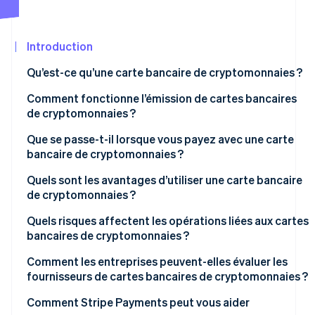
Découvrez les prochaines évolutions
Commerce en ligne
Radar
Prévention de la fraude
Introduction
Écosystème
Atlas
Qu’est-ce qu’une carte bancaire de cryptomonnaies ?
Constitution de start-up
Partenaires
Comment fonctionne l’émission de cartes bancaires
Climate
Stripe App
de cryptomonnaies ?
Élimination du carbone
Marketplace
Identity
Que se passe-t-il lorsque vous payez avec une carte
Vérification de l'identité
bancaire de cryptomonnaies ?
Quels sont les avantages d’utiliser une carte bancaire
de cryptomonnaies ?
Quels risques affectent les opérations liées aux cartes
Stripe Sessions 2026
bancaires de cryptomonnaies ?
Découvrez comment Stripe construit l’infrastructure écon
Regarder la vidéo
Évolution de la réglementation
Comment les entreprises peuvent-elles évaluer les
fournisseurs de cartes bancaires de cryptomonnaies ?
Volatilité du marché et liquidité
Comment Stripe Payments peut vous aider
Traitement fiscal