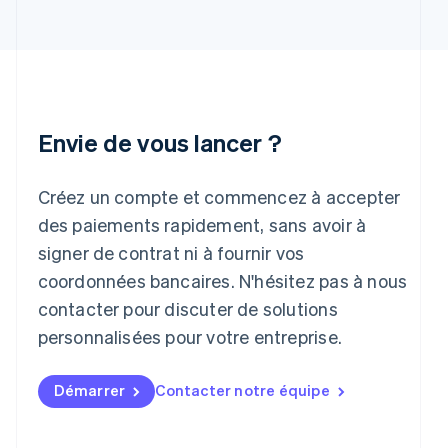
English
Inde
English
Irlande
English
Italie
Italiano
English
Envie de vous lancer ?
Japon
日本語
English
Créez un compte et commencez à accepter
Lettonie
English
des paiements rapidement, sans avoir à
Liechtenstein
signer de contrat ni à fournir vos
Deutsch
English
Lituanie
coordonnées bancaires. N'hésitez pas à nous
English
contacter pour discuter de solutions
Luxembourg
personnalisées pour votre entreprise.
Français
Deutsch
English
Malaisie
English
简体中文
Démarrer
Contacter notre équipe
Malte
English
Mexique