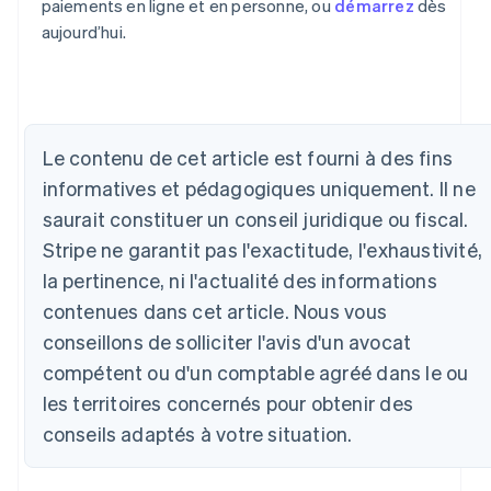
paiements en ligne et en personne, ou
démarrez
dès
aujourd’hui.
Allemagne
Deutsch
English
Le contenu de cet article est fourni à des fins
Australie
informatives et pédagogiques uniquement. Il ne
English
Autriche
saurait constituer un conseil juridique ou fiscal.
Deutsch
English
Stripe ne garantit pas l'exactitude, l'exhaustivité,
Belgique
la pertinence, ni l'actualité des informations
Nederlands
Français
Deutsch
English
Brésil
contenues dans cet article. Nous vous
Português
English
conseillons de solliciter l'avis d'un avocat
Bulgarie
English
compétent ou d'un comptable agréé dans le ou
Canada
les territoires concernés pour obtenir des
English
Français
conseils adaptés à votre situation.
Chine continentale
简体中文
English
Chypre