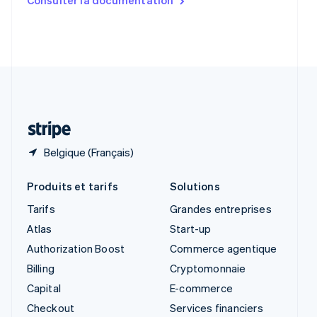
English
Slovénie
English
Italiano
Suède
Svenska
English
Suisse
Deutsch
Français
Italiano
English
Thaïlande
ไทย
English
Belgique (Français)
Produits et tarifs
Solutions
Tarifs
Grandes entreprises
Atlas
Start-up
Authorization Boost
Commerce agentique
Billing
Cryptomonnaie
Capital
E-commerce
Checkout
Services financiers